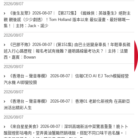
2026/08/07
《後生友聚》2026-08-07︱【第272集】《蜘蛛俠：英雄重生》絕對主
觀 觀後感（少少劇透）！Tom Holland 版本以來 最似漫畫、最好睇嘅一
集！｜主持：Jack、諾少
2026/08/07
《巴膠不敗》2026-08-07︱(第151集) 由巴士迷變身車長！年輕車長親
述入行心路歷程｜報名考試有幾難？邊啲路線最考功夫？︱主持：法蘭
西，嘉賓︰Bowan
2026/08/07
《香港台 – 聲音專欄》 2026-08-07｜ 信報CEO AI EJ Tech模擬經營
汽水機 AI即變狡猾
2026/08/07
《香港台 – 聲音專欄》 2026-08-07｜ 香港01 老齡化新視角 在高齡亞
洲活出精彩人生
2026/08/07
《來自星星美食》2026-08-07︱深圳高端新派中菜驚喜重重！脆卜卜
酸甜燈影咕嚕肉，堂弄黃油蟹黯然銷魂飯，搭配不同口味干邑名釀。︱