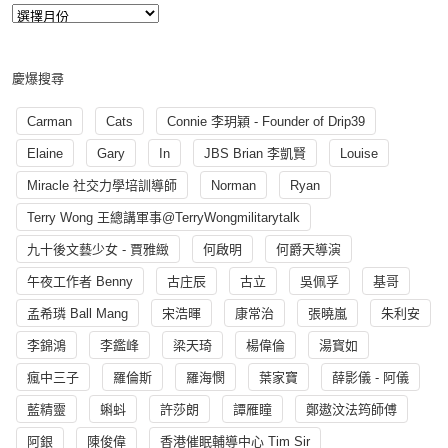
慶爆搜尋
Carman
Cats
Connie 李玥穎 - Founder of Drip39
Elaine
Gary
In
JBS Brian 李凱賢
Louise
Miracle 社交力學培訓導師
Norman
Ryan
Terry Wong 王總講軍事@TerryWongmilitarytalk
九十後文藝少女 - 賈雅緻
何啟明
何爵天導演
午夜工作者 Benny
古庄辰
古立
吳佩孚
基哥
孟希璘 Ball Mang
宋浩暉
康常治
張曉嵐
朱利安
李錦鴻
李鑑峰
梁天琦
楊偉倫
湯寳如
瘋中三子
羅倫斯
羅海憫
葉家寶
薛影儀 - 阿儀
藍精靈
蝌蚪
許莎朗
譚雁瞳
鄭遨汶法筠師傅
阿銀
陳俊偉
香港催眠輔導中心 Tim Sir