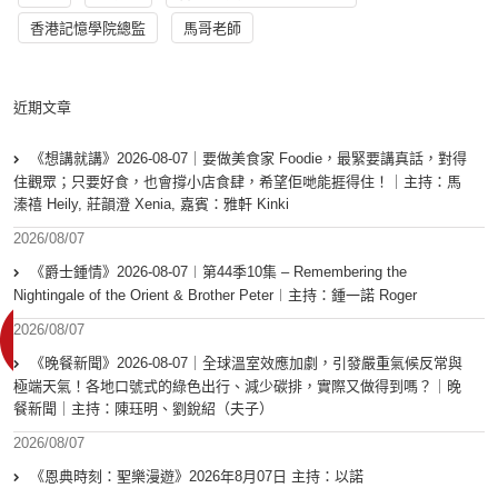
香港記憶學院總監
馬哥老師
近期文章
《想講就講》2026-08-07｜要做美食家 Foodie，最緊要講真話，對得
住觀眾；只要好食，也會撐小店食肆，希望佢哋能捱得住！｜主持：馬
溱禧 Heily, 莊韻澄 Xenia, 嘉賓：雅軒 Kinki
2026/08/07
《爵士鍾情》2026-08-07︱第44季10集 – Remembering the
Nightingale of the Orient & Brother Peter︱主持：鍾一諾 Roger
2026/08/07
《晚餐新聞》2026-08-07｜全球溫室效應加劇，引發嚴重氣候反常與
極端天氣！各地口號式的綠色出行、減少碳排，實際又做得到嗎？｜晚
餐新聞｜主持：陳珏明、劉銳紹（夫子）
2026/08/07
《恩典時刻：聖樂漫遊》2026年8月07日 主持：以諾