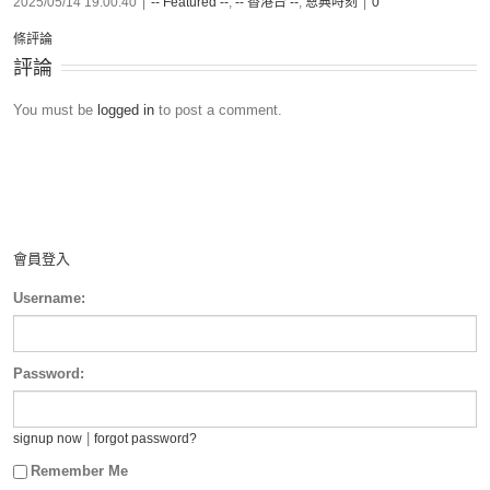
2025/05/14 19:00:40
|
-- Featured --
,
-- 香港台 --
,
恩典時刻
|
0
條評論
評論
You must be
logged in
to post a comment.
會員登入
Username:
Password:
|
signup now
forgot password?
Remember Me