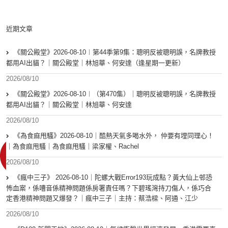
近期文章
《關公殿堂》2026-08-10︱第44季第9集：聰明反被聰明誤，名牌教授
都用AI出貓？｜關公殿堂｜林旭華、何安達（逢星期一更新）
2026/08/10
《關公殿堂》2026-08-10︱（第470集）｜聰明反被聰明誤，名牌教授
都用AI出貓？｜關公殿堂｜林旭華、何安達
2026/08/10
《為食麻甩騷》2026-08-10｜酷熱天氣多喝水外， 仲要有埋同理心！
｜為食麻甩騷｜為食麻甩騷｜梁家權、Rachel
2026/08/10
《瘋中三子》 2026-08-10｜陀螺大戰Error193玩成點？黃大仙上邨恐
怖血案，係嘈音係精神問題係房署責任嗎？下碧瑤灣持刀傷人，係巧合
定香港精神問題又爆發？｜瘋中三子｜主持：蔡浩樑、阿通、江少
2026/08/10