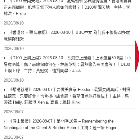
《D100 新聞天地》2026-08-10｜氣候衝擊世界經濟發展，香港需要真
正未雨綢繆！酷熱天氣下港人應如何應對？｜D100新聞天地｜主持：李
錦洪、Philip
2026/08/10
《香港台 – 聲音專欄》 2026-08-10｜ BBC中文 為何我不後悔20多歲
就選擇結紮
2026/08/10
《D100 上綱上線》2026-08-10｜香港史上最熱！上水飆至39.8度！中
暑竟唔算工傷？前線保障何在？林超英批：暑熱警告形同虛設！｜D100
上綱上線︱主持：黃冠斌、禮賢同學、Jack
2026/08/10
《想講就講》2026-08-07｜要做美食家 Foodie，最緊要講真話，對得
住觀眾；只要好食，也會撐小店食肆，希望佢哋能捱得住！｜主持：馬
溱禧 Heily, 莊韻澄 Xenia, 嘉賓：雅軒 Kinki
2026/08/07
《爵士鍾情》2026-08-07︱第44季10集 – Remembering the
Nightingale of the Orient & Brother Peter︱主持：鍾一諾 Roger
2026/08/07