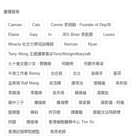
慶爆搜尋
Carman
Cats
Connie 李玥穎 - Founder of Drip39
Elaine
Gary
In
JBS Brian 李凱賢
Louise
Miracle 社交力學培訓導師
Norman
Ryan
Terry Wong 王總講軍事@TerryWongmilitarytalk
九十後文藝少女 - 賈雅緻
何啟明
何爵天導演
午夜工作者 Benny
古庄辰
古立
吳佩孚
基哥
孟希璘 Ball Mang
宋浩暉
康常治
張曉嵐
朱利安
李錦鴻
李鑑峰
梁天琦
楊偉倫
湯寳如
瘋中三子
羅倫斯
羅海憫
葉家寶
薛影儀 - 阿儀
藍精靈
蝌蚪
許莎朗
譚雁瞳
鄭遨汶法筠師傅
阿銀
陳俊偉
香港催眠輔導中心 Tim Sir
香港記憶學院總監
馬哥老師