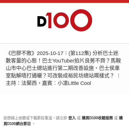
《巴膠不敗》2025-10-17︱(第112集) 分析巴士迷
數客量的心態！巴士YouTuber拍片良莠不齊？馬鞍
山市中心巴士總站進行第二期改善設施，巴士侯車
室點解唔打通曬？可改裝成裕民坊總站嘅樣式？ ︱
主持：法蘭西，嘉賓︰小凜Little Cool
如想線上收聽或下載節目重溫，請立即
登入
或
購買D100收聽服務
或
購
買D100網台節目
。