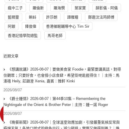
瘋中三子
羅倫斯
羅海憫
葉家寶
薛影儀 - 阿儀
藍精靈
蝌蚪
許莎朗
譚雁瞳
鄭遨汶法筠師傅
阿銀
陳俊偉
香港催眠輔導中心 Tim Sir
香港記憶學院總監
馬哥老師
近期文章
《想講就講》2026-08-07｜要做美食家 Foodie，最緊要講真話，對得
住觀眾；只要好食，也會撐小店食肆，希望佢哋能捱得住！｜主持：馬
溱禧 Heily, 莊韻澄 Xenia, 嘉賓：雅軒 Kinki
2026/08/07
《爵士鍾情》2026-08-07︱第44季10集 – Remembering the
Nightingale of the Orient & Brother Peter︱主持：鍾一諾 Roger
2026/08/07
《晚餐新聞》2026-08-07｜全球溫室效應加劇，引發嚴重氣候反常與
極端天氣！各地口號式的綠色出行、減少碳排，實際又做得到嗎？｜晚