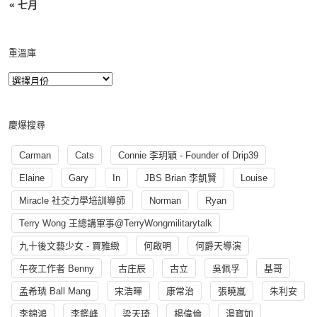
« 七月
重溫庫
慶爆搜尋
Carman
Cats
Connie 李玥穎 - Founder of Drip39
Elaine
Gary
In
JBS Brian 李凱賢
Louise
Miracle 社交力學培訓導師
Norman
Ryan
Terry Wong 王總講軍事@TerryWongmilitarytalk
九十後文藝少女 - 賈雅緻
何啟明
何爵天導演
午夜工作者 Benny
古庄辰
古立
吳佩孚
基哥
孟希璘 Ball Mang
宋浩暉
康常治
張曉嵐
朱利安
李錦鴻
李鑑峰
梁天琦
楊偉倫
湯寳如