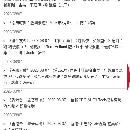
餐新聞｜主持：陳珏明、劉銳紹（夫子）
2026/08/07
《恩典時刻：聖樂漫遊》2026年8月07日 主持：以諾
2026/08/07
《後生友聚》2026-08-07︱【第272集】《蜘蛛俠：英雄重生》絕對主
觀 觀後感（少少劇透）！Tom Holland 版本以來 最似漫畫、最好睇嘅一
集！｜主持：Jack、諾少
2026/08/07
《巴膠不敗》2026-08-07︱(第151集) 由巴士迷變身車長！年輕車長親
述入行心路歷程｜報名考試有幾難？邊啲路線最考功夫？︱主持：法蘭
西，嘉賓︰Bowan
2026/08/07
《香港台 – 聲音專欄》 2026-08-07｜ 信報CEO AI EJ Tech模擬經營
汽水機 AI即變狡猾
2026/08/07
《香港台 – 聲音專欄》 2026-08-07｜ 香港01 老齡化新視角 在高齡亞
洲活出精彩人生