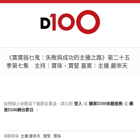
《寶寶搞乜鬼︰失敗與成功的主播之路》第二十五
季第七集 主持：寶珠、寶堅 嘉賓：主播 嚴崇天
如想線上收聽或下載節目重溫，請立即
登入
或
購買D100收聽服務
或
購
買D100網台節目
。
相關搜尋:
主播 嚴崇天
,
寶堅
,
寶珠