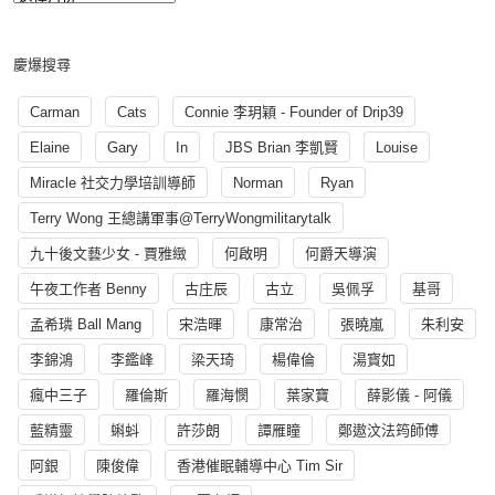
慶爆搜尋
Carman
Cats
Connie 李玥穎 - Founder of Drip39
Elaine
Gary
In
JBS Brian 李凱賢
Louise
Miracle 社交力學培訓導師
Norman
Ryan
Terry Wong 王總講軍事@TerryWongmilitarytalk
九十後文藝少女 - 賈雅緻
何啟明
何爵天導演
午夜工作者 Benny
古庄辰
古立
吳佩孚
基哥
孟希璘 Ball Mang
宋浩暉
康常治
張曉嵐
朱利安
李錦鴻
李鑑峰
梁天琦
楊偉倫
湯寳如
瘋中三子
羅倫斯
羅海憫
葉家寶
薛影儀 - 阿儀
藍精靈
蝌蚪
許莎朗
譚雁瞳
鄭遨汶法筠師傅
阿銀
陳俊偉
香港催眠輔導中心 Tim Sir