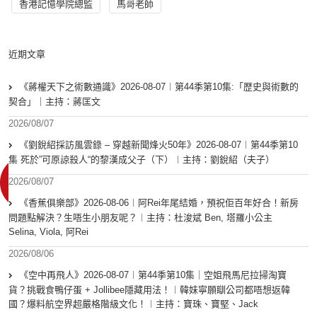
香港記憶學院總監
馬哥老師
近期文章
《蔣權天下之術數通識》2026-08-07︱第44季第10集:「歴史與術數的
契合」｜主持：蔣匡文
2026/08/07
《劉銳紹採訪風雲錄 – 穿越新聞烽火50年》2026-08-07︱第44季第10
集 死於”可原諒殺人“的黎漢成父子（下）︱主持：劉銳紹（夫子）
2026/08/07
《香蕉俱樂部》2026-08-06︱阿Rei年尾結婚，預祝佢百年好合！新房
問題點解決？生唔生小朋友呢？︱主持：杜浚斌 Ben, 塔羅小公主
Selina, Viola, 阿Rei
2026/08/06
《空中再飛人》2026-08-07︱第44季第10集｜空姐飛馬尼拉掃淘寶
貨？挑戰食鴨仔蛋 + Jollibee隱藏用法！︱韓妹寧願瞓公司都唔想返韓
國？爆料航空界超嚴格階級文化！︱主持：寶珠、寶堅、Jack