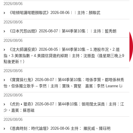
2026/08/06
《啱傾啱講啱聽顏聯武》2026-08-06︱︱主持：顏聯武
2026/08/06
《日本咒怨凶間》2026-08-07︱第44季第10集：︱主持：藍秀朗
2026/08/06
《沈大師講投資》2026-08-05︱第44季第10集 – 1.港股市況，2.道
指，3.美匯指數，4.美國信貸違約掉期︱主持：沈振盈（逢星期三晚上9
點後更新！）
2026/08/06
《寶寶搞乜鬼》2026-08-07︱第44季第10集︰唔係李賢，都唔係林秀
怡，佢係獨立歌手 – 李然︱主持：寶珠、寶堅 嘉賓：李然 Leanne Li
2026/08/06
《虎豹 • 獵奇》2026-08-07︱第44季10集：御用闊太演員︱主持：江
少，嘉賓：蘇恩磁
2026/08/06
《恩典時刻：時代論壇》2026-08-06 主持： 羅民威、陳珏明