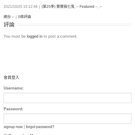
2021/10/25 15:12:46
|
(第25季) 寶寶搞乜鬼
,
-- Featured --
,
--
網台 --
|
0條評論
評論
You must be
logged in
to post a comment.
會員登入
Username:
Password:
|
signup now
forgot password?