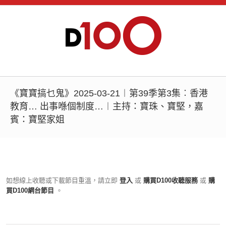
《寶寶搞乜鬼》2025-03-21︱第39季第3集︰香港
教育… 出事喺個制度…︱主持：寶珠、寶堅，嘉
賓：寶堅家姐
如想線上收聽或下載節目重溫，請立即
登入
或
購買D100收聽服務
或
購
買D100網台節目
。