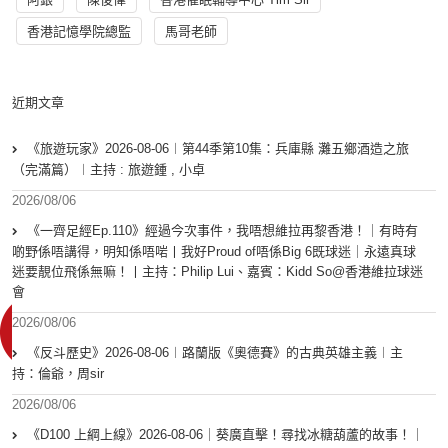
香港記憶學院總監
馬哥老師
近期文章
《旅遊玩家》2026-08-06︱第44季第10集：兵庫縣 灘五鄉酒造之旅
（完滿篇）︱主持 : 旅遊鍾 , 小卓
2026/08/06
《一齊足經Ep.110》經過今次事件，我唔想維拉再黎香港！｜有時有
啲野係唔講得，明知係唔啱丨我好Proud of唔係Big 6既球迷｜永遠真球
迷要靚位飛係無嘛！丨主持：Philip Lui、嘉賓：Kidd So@香港維拉球迷
會
2026/08/06
《反斗歷史》2026-08-06︱路蘭版《奧德賽》的古典英雄主義︱主
持：倫爺，周sir
2026/08/06
《D100 上綱上線》2026-08-06｜葵廣直擊！尋找冰糖葫蘆的故事！｜