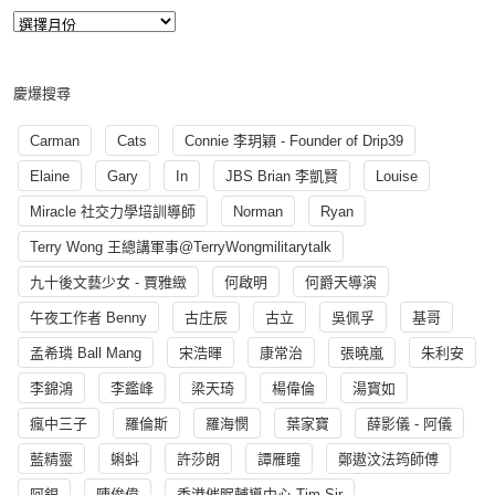
慶爆搜尋
Carman
Cats
Connie 李玥穎 - Founder of Drip39
Elaine
Gary
In
JBS Brian 李凱賢
Louise
Miracle 社交力學培訓導師
Norman
Ryan
Terry Wong 王總講軍事@TerryWongmilitarytalk
九十後文藝少女 - 賈雅緻
何啟明
何爵天導演
午夜工作者 Benny
古庄辰
古立
吳佩孚
基哥
孟希璘 Ball Mang
宋浩暉
康常治
張曉嵐
朱利安
李錦鴻
李鑑峰
梁天琦
楊偉倫
湯寳如
瘋中三子
羅倫斯
羅海憫
葉家寶
薛影儀 - 阿儀
藍精靈
蝌蚪
許莎朗
譚雁瞳
鄭遨汶法筠師傅
阿銀
陳俊偉
香港催眠輔導中心 Tim Sir