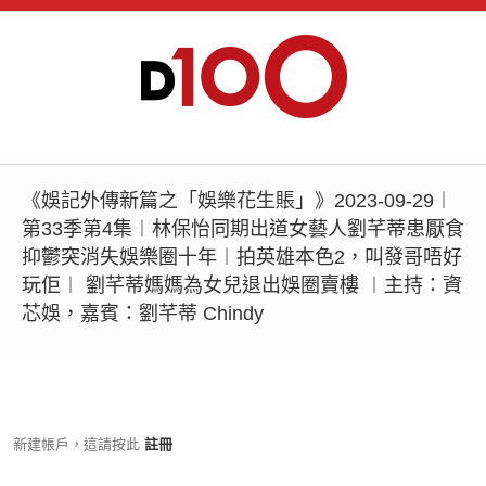
《娛記外傳新篇之「娛樂花生賬」》2023-09-29︱
第33季第4集︱林保怡同期出道女藝人劉芊蒂患厭食
抑鬱突消失娛樂圈十年︱拍英雄本色2，叫發哥唔好
玩佢︱ 劉芊蒂媽媽為女兒退出娛圈賣樓 ︱主持：資
芯娛，嘉賓：劉芊蒂 Chindy
新建帳戶，這請按此
註冊