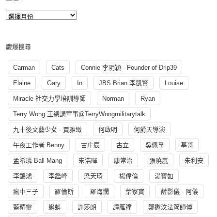
慶爆搜尋
Carman
Cats
Connie 李玥穎 - Founder of Drip39
Elaine
Gary
In
JBS Brian 李凱賢
Louise
Miracle 社交力學培訓導師
Norman
Ryan
Terry Wong 王總講軍事@TerryWongmilitarytalk
九十後文藝少女 - 賈雅緻
何啟明
何爵天導演
午夜工作者 Benny
古庄辰
古立
吳佩孚
基哥
孟希璘 Ball Mang
宋浩暉
康常治
張曉嵐
朱利安
李錦鴻
李鑑峰
梁天琦
楊偉倫
湯寳如
瘋中三子
羅倫斯
羅海憫
葉家寶
薛影儀 - 阿儀
藍精靈
蝌蚪
許莎朗
譚雁瞳
鄭遨汶法筠師傅