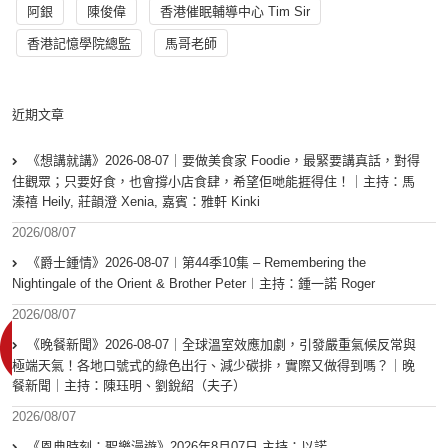
阿銀
陳俊偉
香港催眠輔導中心 Tim Sir
香港記憶學院總監
馬哥老師
近期文章
《想講就講》2026-08-07｜要做美食家 Foodie，最緊要講真話，對得
住觀眾；只要好食，也會撐小店食肆，希望佢哋能捱得住！｜主持：馬
溱禧 Heily, 莊韻澄 Xenia, 嘉賓：雅軒 Kinki
2026/08/07
《爵士鍾情》2026-08-07︱第44季10集 – Remembering the
Nightingale of the Orient & Brother Peter︱主持：鍾一諾 Roger
2026/08/07
《晚餐新聞》2026-08-07｜全球溫室效應加劇，引發嚴重氣候反常與
極端天氣！各地口號式的綠色出行、減少碳排，實際又做得到嗎？｜晚
餐新聞｜主持：陳珏明、劉銳紹（夫子）
2026/08/07
《恩典時刻：聖樂漫遊》2026年8月07日 主持：以諾