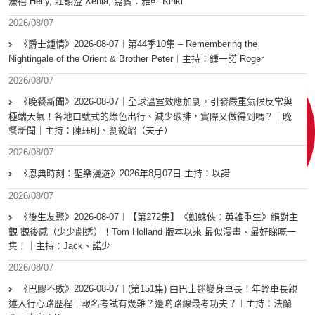
溱禧 Heily, 莊韻澄 Xenia, 嘉賓：雅軒 Kinki
2026/08/07
《爵士鍾情》2026-08-07︱第44季10集 – Remembering the
Nightingale of the Orient & Brother Peter︱主持：鍾一諾 Roger
2026/08/07
《晚餐新聞》2026-08-07｜全球溫室效應加劇，引發嚴重氣候反常與
極端天氣！各地口號式的綠色出行、減少碳排，實際又做得到嗎？｜晚
餐新聞｜主持：陳珏明、劉銳紹（夫子）
2026/08/07
《恩典時刻：聖樂漫遊》2026年8月07日 主持：以諾
2026/08/07
《後生友聚》2026-08-07︱【第272集】《蜘蛛俠：英雄重生》絕對主
觀 觀後感（少少劇透）！Tom Holland 版本以來 最似漫畫、最好睇嘅一
集！｜主持：Jack、諾少
2026/08/07
《巴膠不敗》2026-08-07︱(第151集) 由巴士迷變身車長！年輕車長親
述入行心路歷程｜報名考試有幾難？邊啲路線最考功夫？︱主持：法蘭