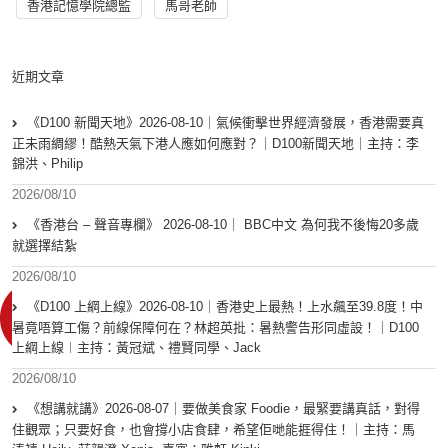
香港記憶學院總監
馬哥老師
近期文章
《D100 新聞天地》2026-08-10｜氣候衝擊世界經濟發展，香港需要真
正未雨綢繆！酷熱天氣下港人應如何應對？｜D100新聞天地｜主持：李
錦洪、Philip
2026/08/10
《香港台 – 聲音專欄》 2026-08-10｜ BBC中文 為何我不後悔20多歲
就選擇結紮
2026/08/10
《D100 上綱上線》2026-08-10｜香港史上最熱！上水飆至39.8度！中
暑竟唔算工傷？前線保障何在？林超英批：暑熱警告形同虛設！｜D100
上綱上線︱主持：黃冠斌、禮賢同學、Jack
2026/08/10
《想講就講》2026-08-07｜要做美食家 Foodie，最緊要講真話，對得
住觀眾；只要好食，也會撐小店食肆，希望佢哋能捱得住！｜主持：馬