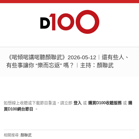
《啱傾啱講啱聽顏聯武》2026-05-12︱還有些人、
有些事讓你 “樂而忘返" 嗎？︱主持：顏聯武
如想線上收聽或下載節目重溫，請立即
登入
或
購買D100收聽服務
或
購
買D100網台節目
。
相關搜尋:
顏聯武