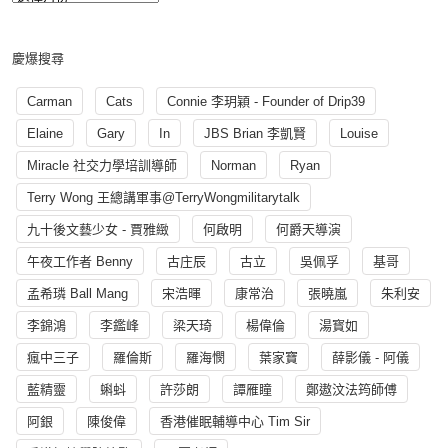
慶爆搜尋
Carman
Cats
Connie 李玥穎 - Founder of Drip39
Elaine
Gary
In
JBS Brian 李凱賢
Louise
Miracle 社交力學培訓導師
Norman
Ryan
Terry Wong 王總講軍事@TerryWongmilitarytalk
九十後文藝少女 - 賈雅緻
何啟明
何爵天導演
午夜工作者 Benny
古庄辰
古立
吳佩孚
基哥
孟希璘 Ball Mang
宋浩暉
康常治
張曉嵐
朱利安
李錦鴻
李鑑峰
梁天琦
楊偉倫
湯寳如
瘋中三子
羅倫斯
羅海憫
葉家寶
薛影儀 - 阿儀
藍精靈
蝌蚪
許莎朗
譚雁瞳
鄭遨汶法筠師傅
阿銀
陳俊偉
香港催眠輔導中心 Tim Sir