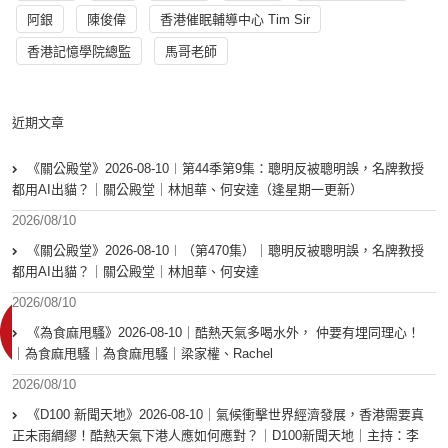
阿銀
陳俊偉
香港催眠輔導中心 Tim Sir
香港記憶學院總監
馬哥老師
近期文章
《關公殿堂》2026-08-10︱第44季第9集：聰明反被聰明誤，名牌教授
都用AI出貓？｜關公殿堂｜林旭華、何安達（逢星期一更新）
2026/08/10
《關公殿堂》2026-08-10︱（第470集）｜聰明反被聰明誤，名牌教授
都用AI出貓？｜關公殿堂｜林旭華、何安達
2026/08/10
《為食麻甩騷》2026-08-10｜酷熱天氣多喝水外， 仲要有埋同理心！
｜為食麻甩騷｜為食麻甩騷｜梁家權、Rachel
2026/08/10
《D100 新聞天地》2026-08-10｜氣候衝擊世界經濟發展，香港需要真
正未雨綢繆！酷熱天氣下港人應如何應對？｜D100新聞天地｜主持：李