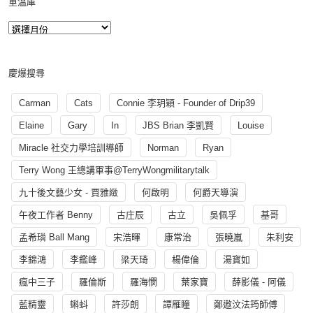
重溫庫
慶爆搜尋
Carman
Cats
Connie 李玥穎 - Founder of Drip39
Elaine
Gary
In
JBS Brian 李凱賢
Louise
Miracle 社交力學培訓導師
Norman
Ryan
Terry Wong 王總講軍事@TerryWongmilitarytalk
九十後文藝少女 - 賈雅緻
何啟明
何爵天導演
午夜工作者 Benny
古庄辰
古立
吳佩孚
基哥
孟希璘 Ball Mang
宋浩暉
康常治
張曉嵐
朱利安
李錦鴻
李鑑峰
梁天琦
楊偉倫
湯寳如
瘋中三子
羅倫斯
羅海憫
葉家寶
薛影儀 - 阿儀
藍精靈
蝌蚪
許莎朗
譚雁瞳
鄭遨汶法筠師傅