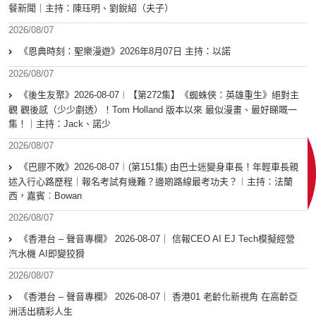
餐新聞｜主持：陳珏明、劉銳紹（夫子）
2026/08/07
《恩典時刻：聖樂漫遊》2026年8月07日 主持：以諾
2026/08/07
《後生友聚》2026-08-07︱【第272集】《蜘蛛俠：英雄重生》絕對主
觀 觀後感（少少劇透）！Tom Holland 版本以來 最似漫畫、最好睇嘅一
集！｜主持：Jack、諾少
2026/08/07
《巴膠不敗》2026-08-07︱(第151集) 由巴士迷變身車長！年輕車長親
述入行心路歷程｜報名考試有幾難？邊啲路線最考功夫？︱主持：法蘭
西，嘉賓︰Bowan
2026/08/07
《香港台 – 聲音專欄》 2026-08-07｜ 信報CEO AI EJ Tech模擬經營
汽水機 AI即變狡猾
2026/08/07
《香港台 – 聲音專欄》 2026-08-07｜ 香港01 老齡化新視角 在高齡亞
洲活出精彩人生