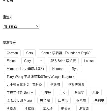
« 七月
重溫庫
慶爆搜尋
Carman
Cats
Connie 李玥穎 - Founder of Drip39
Elaine
Gary
In
JBS Brian 李凱賢
Louise
Miracle 社交力學培訓導師
Norman
Ryan
Terry Wong 王總講軍事@TerryWongmilitarytalk
九十後文藝少女 - 賈雅緻
何啟明
何爵天導演
午夜工作者 Benny
古庄辰
古立
吳佩孚
基哥
孟希璘 Ball Mang
宋浩暉
康常治
張曉嵐
朱利安
李錦鴻
李鑑峰
梁天琦
楊偉倫
湯寳如