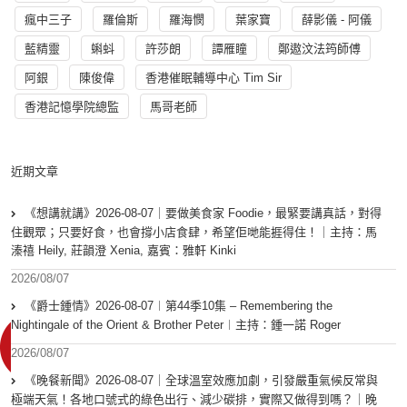
瘋中三子
羅倫斯
羅海憫
葉家寶
薛影儀 - 阿儀
藍精靈
蝌蚪
許莎朗
譚雁瞳
鄭遨汶法筠師傅
阿銀
陳俊偉
香港催眠輔導中心 Tim Sir
香港記憶學院總監
馬哥老師
近期文章
《想講就講》2026-08-07｜要做美食家 Foodie，最緊要講真話，對得
住觀眾；只要好食，也會撐小店食肆，希望佢哋能捱得住！｜主持：馬
溱禧 Heily, 莊韻澄 Xenia, 嘉賓：雅軒 Kinki
2026/08/07
《爵士鍾情》2026-08-07︱第44季10集 – Remembering the
Nightingale of the Orient & Brother Peter︱主持：鍾一諾 Roger
2026/08/07
《晚餐新聞》2026-08-07｜全球溫室效應加劇，引發嚴重氣候反常與
極端天氣！各地口號式的綠色出行、減少碳排，實際又做得到嗎？｜晚