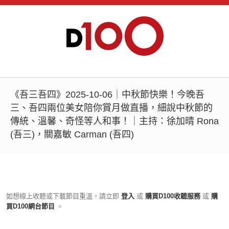
《吾三吾四》2025-10-06｜中秋節快樂！今晚吾
三、吾四兩位美女陪你賞月做直播，細說中秋節的
傳統、溫馨、奇怪等人和事！｜主持：徐加晴 Rona
(吾三)，關嘉敏 Carman (吾四)
如想線上收聽或下載節目重溫，請立即
登入
或
購買D100收聽服務
或
購
買D100網台節目
。