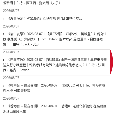
餐新聞｜主持：陳珏明、劉銳紹（夫子）
2026/08/07
《恩典時刻：聖樂漫遊》2026年8月07日 主持：以諾
2026/08/07
《後生友聚》2026-08-07︱【第272集】《蜘蛛俠：英雄重生》絕對主
觀 觀後感（少少劇透）！Tom Holland 版本以來 最似漫畫、最好睇嘅一
集！｜主持：Jack、諾少
2026/08/07
《巴膠不敗》2026-08-07︱(第151集) 由巴士迷變身車長！年輕車長親
述入行心路歷程｜報名考試有幾難？邊啲路線最考功夫？︱主持：法蘭
西，嘉賓︰Bowan
2026/08/07
《香港台 – 聲音專欄》 2026-08-07｜ 信報CEO AI EJ Tech模擬經營
汽水機 AI即變狡猾
2026/08/07
《香港台 – 聲音專欄》 2026-08-07｜ 香港01 老齡化新視角 在高齡亞
洲活出精彩人生