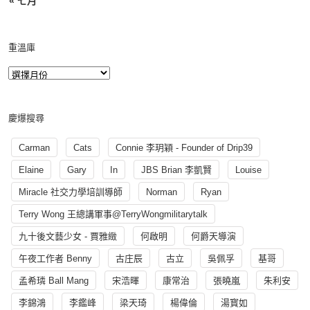
« 七月
重溫庫
慶爆搜尋
Carman
Cats
Connie 李玥穎 - Founder of Drip39
Elaine
Gary
In
JBS Brian 李凱賢
Louise
Miracle 社交力學培訓導師
Norman
Ryan
Terry Wong 王總講軍事@TerryWongmilitarytalk
九十後文藝少女 - 賈雅緻
何啟明
何爵天導演
午夜工作者 Benny
古庄辰
古立
吳佩孚
基哥
孟希璘 Ball Mang
宋浩暉
康常治
張曉嵐
朱利安
李錦鴻
李鑑峰
梁天琦
楊偉倫
湯寳如