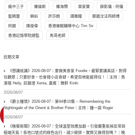
瘋中三子
羅倫斯
羅海憫
葉家寶
薛影儀 - 阿儀
藍精靈
蝌蚪
許莎朗
譚雁瞳
鄭遨汶法筠師傅
阿銀
陳俊偉
香港催眠輔導中心 Tim Sir
香港記憶學院總監
馬哥老師
近期文章
《想講就講》2026-08-07｜要做美食家 Foodie，最緊要講真話，對得
住觀眾；只要好食，也會撐小店食肆，希望佢哋能捱得住！｜主持：馬
溱禧 Heily, 莊韻澄 Xenia, 嘉賓：雅軒 Kinki
2026/08/07
《爵士鍾情》2026-08-07︱第44季10集 – Remembering the
Nightingale of the Orient & Brother Peter︱主持：鍾一諾 Roger
2026/08/07
《晚餐新聞》2026-08-07｜全球溫室效應加劇，引發嚴重氣候反常與
極端天氣！各地口號式的綠色出行、減少碳排，實際又做得到嗎？｜晚