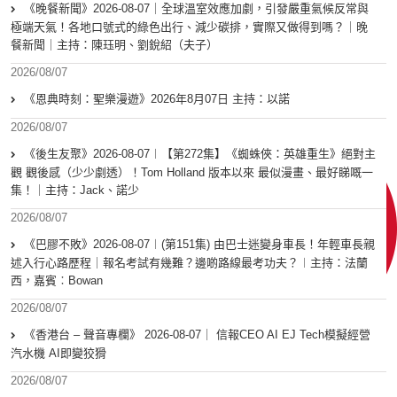
《晚餐新聞》2026-08-07｜全球溫室效應加劇，引發嚴重氣候反常與
極端天氣！各地口號式的綠色出行、減少碳排，實際又做得到嗎？｜晚
餐新聞｜主持：陳珏明、劉銳紹（夫子）
2026/08/07
《恩典時刻：聖樂漫遊》2026年8月07日 主持：以諾
2026/08/07
《後生友聚》2026-08-07︱【第272集】《蜘蛛俠：英雄重生》絕對主
觀 觀後感（少少劇透）！Tom Holland 版本以來 最似漫畫、最好睇嘅一
集！｜主持：Jack、諾少
2026/08/07
《巴膠不敗》2026-08-07︱(第151集) 由巴士迷變身車長！年輕車長親
述入行心路歷程｜報名考試有幾難？邊啲路線最考功夫？︱主持：法蘭
西，嘉賓︰Bowan
2026/08/07
《香港台 – 聲音專欄》 2026-08-07｜ 信報CEO AI EJ Tech模擬經營
汽水機 AI即變狡猾
2026/08/07