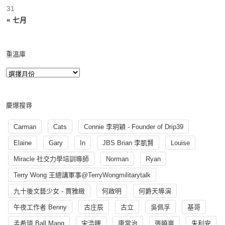
31
« 七月
重溫庫
慶爆搜尋
Carman
Cats
Connie 李玥穎 - Founder of Drip39
Elaine
Gary
In
JBS Brian 李凱賢
Louise
Miracle 社交力學培訓導師
Norman
Ryan
Terry Wong 王總講軍事@TerryWongmilitarytalk
九十後文藝少女 - 賈雅緻
何啟明
何爵天導演
午夜工作者 Benny
古庄辰
古立
吳佩孚
基哥
孟希璘 Ball Mang
宋浩暉
康常治
張曉嵐
朱利安