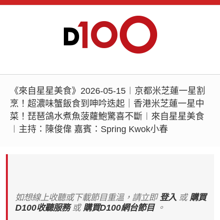
《來自星星美食》2026-05-15︱京都米芝蓮一星割
烹！超濃味蟹飯食到呻吟迭起｜香港米芝蓮一星中
菜！琵琶鴿水煮魚菠蘿鮑驚喜不斷︱來自星星美食
︱主持：陳俊偉 嘉賓：Spring Kwok小春
如想線上收聽或下載節目重溫，請立即
登入
或
購買
D100收聽服務
或
購買D100網台節目
。