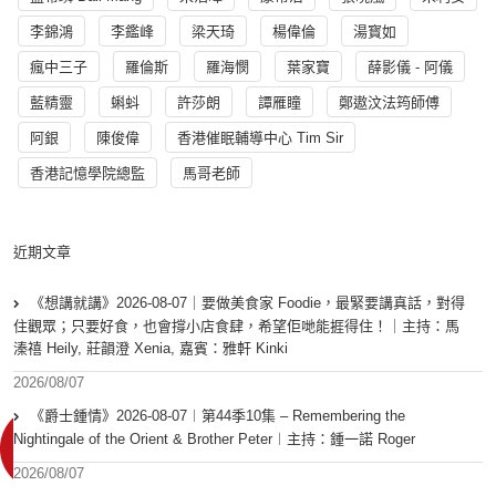
李錦鴻
李鑑峰
梁天琦
楊偉倫
湯寳如
瘋中三子
羅倫斯
羅海憫
葉家寶
薛影儀 - 阿儀
藍精靈
蝌蚪
許莎朗
譚雁瞳
鄭遨汶法筠師傅
阿銀
陳俊偉
香港催眠輔導中心 Tim Sir
香港記憶學院總監
馬哥老師
近期文章
《想講就講》2026-08-07｜要做美食家 Foodie，最緊要講真話，對得
住觀眾；只要好食，也會撐小店食肆，希望佢哋能捱得住！｜主持：馬
溱禧 Heily, 莊韻澄 Xenia, 嘉賓：雅軒 Kinki
2026/08/07
《爵士鍾情》2026-08-07︱第44季10集 – Remembering the
Nightingale of the Orient & Brother Peter︱主持：鍾一諾 Roger
2026/08/07