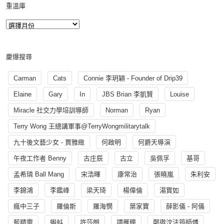
重溫庫
慶爆搜尋
Carman
Cats
Connie 李玥穎 - Founder of Drip39
Elaine
Gary
In
JBS Brian 李凱賢
Louise
Miracle 社交力學培訓導師
Norman
Ryan
Terry Wong 王總講軍事@TerryWongmilitarytalk
九十後文藝少女 - 賈雅緻
何啟明
何爵天導演
午夜工作者 Benny
古庄辰
古立
吳佩孚
基哥
孟希璘 Ball Mang
宋浩暉
康常治
張曉嵐
朱利安
李錦鴻
李鑑峰
梁天琦
楊偉倫
湯寳如
瘋中三子
羅倫斯
羅海憫
葉家寶
薛影儀 - 阿儀
藍精靈
蝌蚪
許莎朗
譚雁瞳
鄭遨汶法筠師傅