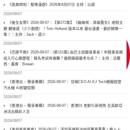
《恩典時刻：聖樂漫遊》2026年8月07日 主持：以諾
2026/08/07
《後生友聚》2026-08-07︱【第272集】《蜘蛛俠：英雄重生》絕對主
觀 觀後感（少少劇透）！Tom Holland 版本以來 最似漫畫、最好睇嘅一
集！｜主持：Jack、諾少
2026/08/07
《巴膠不敗》2026-08-07︱(第151集) 由巴士迷變身車長！年輕車長親
述入行心路歷程｜報名考試有幾難？邊啲路線最考功夫？︱主持：法蘭
西，嘉賓︰Bowan
2026/08/07
《香港台 – 聲音專欄》 2026-08-07｜ 信報CEO AI EJ Tech模擬經營
汽水機 AI即變狡猾
2026/08/07
《香港台 – 聲音專欄》 2026-08-07｜ 香港01 老齡化新視角 在高齡亞
洲活出精彩人生
2026/08/07
《來自星星美食》2026-08-07︱深圳高端新派中菜驚喜重重！脆卜卜