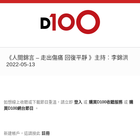
《人間錦言 – 走出傷痛 回復平靜 》主持︰李錦洪
2022-05-13
如想線上收聽或下載節目重溫，請立即
登入
或
購買D100收聽服務
或
購
買D100網台節目
。
新建帳戶，這請按此
註冊