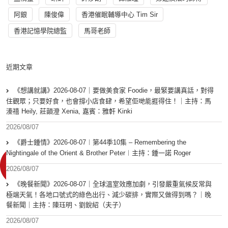
阿銀
陳俊偉
香港催眠輔導中心 Tim Sir
香港記憶學院總監
馬哥老師
近期文章
《想講就講》2026-08-07｜要做美食家 Foodie，最緊要講真話，對得
住觀眾；只要好食，也會撐小店食肆，希望佢哋能捱得住！｜主持：馬
溱禧 Heily, 莊韻澄 Xenia, 嘉賓：雅軒 Kinki
2026/08/07
《爵士鍾情》2026-08-07︱第44季10集 – Remembering the
Nightingale of the Orient & Brother Peter︱主持：鍾一諾 Roger
2026/08/07
《晚餐新聞》2026-08-07｜全球溫室效應加劇，引發嚴重氣候反常與
極端天氣！各地口號式的綠色出行、減少碳排，實際又做得到嗎？｜晚
餐新聞｜主持：陳珏明、劉銳紹（夫子）
2026/08/07