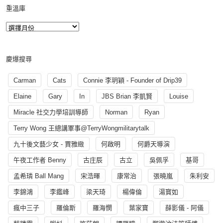
重溫庫
慶爆搜尋
Carman
Cats
Connie 李玥穎 - Founder of Drip39
Elaine
Gary
In
JBS Brian 李凱賢
Louise
Miracle 社交力學培訓導師
Norman
Ryan
Terry Wong 王總講軍事@TerryWongmilitarytalk
九十後文藝少女 - 賈雅緻
何啟明
何爵天導演
午夜工作者 Benny
古庄辰
古立
吳佩孚
基哥
孟希璘 Ball Mang
宋浩暉
康常治
張曉嵐
朱利安
李錦鴻
李鑑峰
梁天琦
楊偉倫
湯寳如
瘋中三子
羅倫斯
羅海憫
葉家寶
薛影儀 - 阿儀