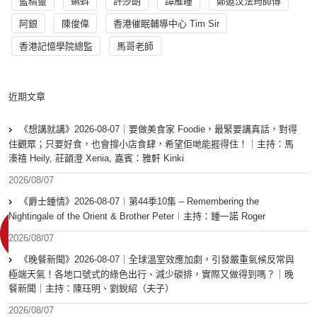
藍精靈
蝌蚪
許莎朗
譚雁瞳
鄭遨汶法筠師傅
阿銀
陳俊偉
香港催眠輔導中心 Tim Sir
香港記憶學院總監
馬哥老師
近期文章
《想講就講》2026-08-07｜要做美食家 Foodie，最緊要講真話，對得
住觀眾；只要好食，也會撐小店食肆，希望佢哋能捱得住！｜主持：馬
溱禧 Heily, 莊韻澄 Xenia, 嘉賓：雅軒 Kinki
2026/08/07
《爵士鍾情》2026-08-07︱第44季10集 – Remembering the
Nightingale of the Orient & Brother Peter︱主持：鍾一諾 Roger
2026/08/07
《晚餐新聞》2026-08-07｜全球溫室效應加劇，引發嚴重氣候反常與
極端天氣！各地口號式的綠色出行、減少碳排，實際又做得到嗎？｜晚
餐新聞｜主持：陳珏明、劉銳紹（夫子）
2026/08/07