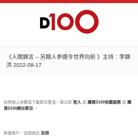
《人間錦言 – 另類人參選令世界向前 》主持︰李錦
洪 2022-08-17
如想線上收聽或下載節目重溫，請立即
登入
或
購買D100收聽服務
或
購
買D100網台節目
。
新建帳戶，這請按此
註冊