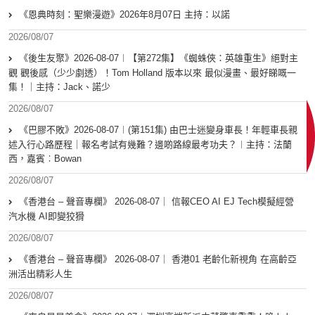
《恩典時刻：聖樂漫遊》2026年8月07日 主持：以諾
2026/08/07
《後生友聚》2026-08-07︱【第272集】《蜘蛛俠：英雄重生》絕對主
觀 觀後感（少少劇透）！Tom Holland 版本以來 最似漫畫、最好睇嘅一
集！｜主持：Jack、諾少
2026/08/07
《巴膠不敗》2026-08-07︱(第151集) 由巴士迷變身車長！年輕車長親
述入行心路歷程｜報名考試有幾難？邊啲路線最考功夫？︱主持：法蘭
西，嘉賓︰Bowan
2026/08/07
《香港台 – 聲音專欄》 2026-08-07｜ 信報CEO AI EJ Tech模擬經營
汽水機 AI即變狡猾
2026/08/07
《香港台 – 聲音專欄》 2026-08-07｜ 香港01 老齡化新視角 在高齡亞
洲活出精彩人生
2026/08/07