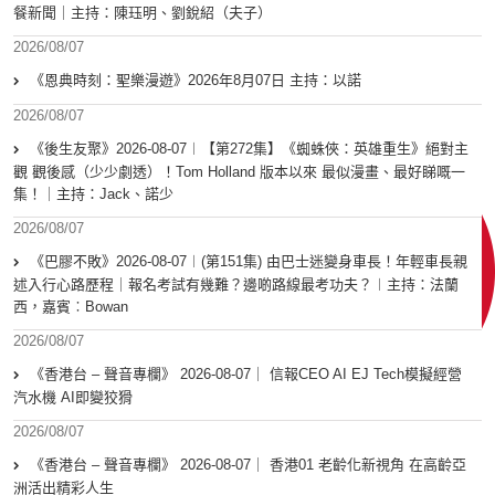
餐新聞｜主持：陳珏明、劉銳紹（夫子）
2026/08/07
《恩典時刻：聖樂漫遊》2026年8月07日 主持：以諾
2026/08/07
《後生友聚》2026-08-07︱【第272集】《蜘蛛俠：英雄重生》絕對主
觀 觀後感（少少劇透）！Tom Holland 版本以來 最似漫畫、最好睇嘅一
集！｜主持：Jack、諾少
2026/08/07
《巴膠不敗》2026-08-07︱(第151集) 由巴士迷變身車長！年輕車長親
述入行心路歷程｜報名考試有幾難？邊啲路線最考功夫？︱主持：法蘭
西，嘉賓︰Bowan
2026/08/07
《香港台 – 聲音專欄》 2026-08-07｜ 信報CEO AI EJ Tech模擬經營
汽水機 AI即變狡猾
2026/08/07
《香港台 – 聲音專欄》 2026-08-07｜ 香港01 老齡化新視角 在高齡亞
洲活出精彩人生