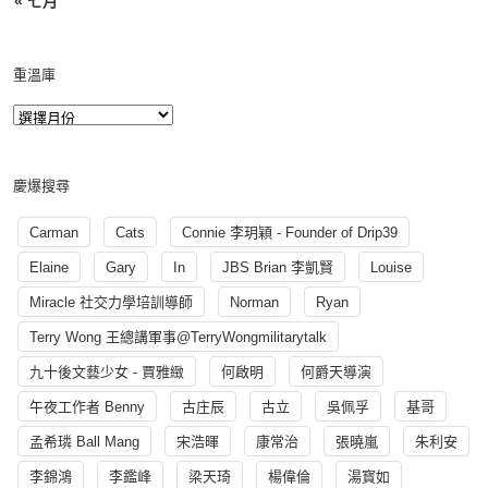
« 七月
重溫庫
慶爆搜尋
Carman
Cats
Connie 李玥穎 - Founder of Drip39
Elaine
Gary
In
JBS Brian 李凱賢
Louise
Miracle 社交力學培訓導師
Norman
Ryan
Terry Wong 王總講軍事@TerryWongmilitarytalk
九十後文藝少女 - 賈雅緻
何啟明
何爵天導演
午夜工作者 Benny
古庄辰
古立
吳佩孚
基哥
孟希璘 Ball Mang
宋浩暉
康常治
張曉嵐
朱利安
李錦鴻
李鑑峰
梁天琦
楊偉倫
湯寳如