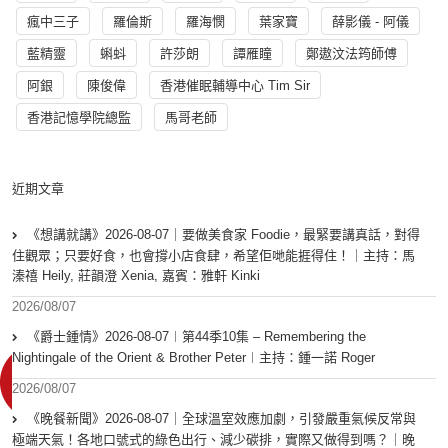
瘋中三子
羅倫斯
羅海憫
葉家寶
薛影儀 - 阿儀
藍精靈
蝌蚪
許莎朗
譚雁瞳
鄭遨汶法筠師傅
阿銀
陳俊偉
香港催眠輔導中心 Tim Sir
香港記憶學院總監
馬哥老師
近期文章
《想講就講》2026-08-07｜要做美食家 Foodie，最緊要講真話，對得
住觀眾；只要好食，也會撐小店食肆，希望佢哋能捱得住！｜主持：馬
溱禧 Heily, 莊韻澄 Xenia, 嘉賓：雅軒 Kinki
2026/08/07
《爵士鍾情》2026-08-07︱第44季10集 – Remembering the
Nightingale of the Orient & Brother Peter︱主持：鍾一諾 Roger
2026/08/07
《晚餐新聞》2026-08-07｜全球溫室效應加劇，引發嚴重氣候反常與
極端天氣！各地口號式的綠色出行、減少碳排，實際又做得到嗎？｜晚