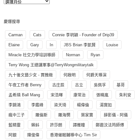
慶爆搜尋
Carman
Cats
Connie 李玥穎 - Founder of Drip39
Elaine
Gary
In
JBS Brian 李凱賢
Louise
Miracle 社交力學培訓導師
Norman
Ryan
Terry Wong 王總講軍事@TerryWongmilitarytalk
九十後文藝少女 - 賈雅緻
何啟明
何爵天導演
午夜工作者 Benny
古庄辰
古立
吳佩孚
基哥
孟希璘 Ball Mang
宋浩暉
康常治
張曉嵐
朱利安
李錦鴻
李鑑峰
梁天琦
楊偉倫
湯寳如
瘋中三子
羅倫斯
羅海憫
葉家寶
薛影儀 - 阿儀
藍精靈
蝌蚪
許莎朗
譚雁瞳
鄭遨汶法筠師傅
阿銀
陳俊偉
香港催眠輔導中心 Tim Sir