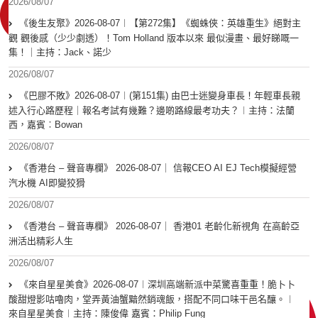
2026/08/07
《後生友聚》2026-08-07︱【第272集】《蜘蛛俠：英雄重生》絕對主
觀 觀後感（少少劇透）！Tom Holland 版本以來 最似漫畫、最好睇嘅一
集！｜主持：Jack、諾少
2026/08/07
《巴膠不敗》2026-08-07︱(第151集) 由巴士迷變身車長！年輕車長親
述入行心路歷程｜報名考試有幾難？邊啲路線最考功夫？︱主持：法蘭
西，嘉賓︰Bowan
2026/08/07
《香港台 – 聲音專欄》 2026-08-07｜ 信報CEO AI EJ Tech模擬經營
汽水機 AI即變狡猾
2026/08/07
《香港台 – 聲音專欄》 2026-08-07｜ 香港01 老齡化新視角 在高齡亞
洲活出精彩人生
2026/08/07
《來自星星美食》2026-08-07︱深圳高端新派中菜驚喜重重！脆卜卜
酸甜燈影咕嚕肉，堂弄黃油蟹黯然銷魂飯，搭配不同口味干邑名釀。︱
來自星星美食︱主持：陳俊偉 嘉賓：Philip Fung