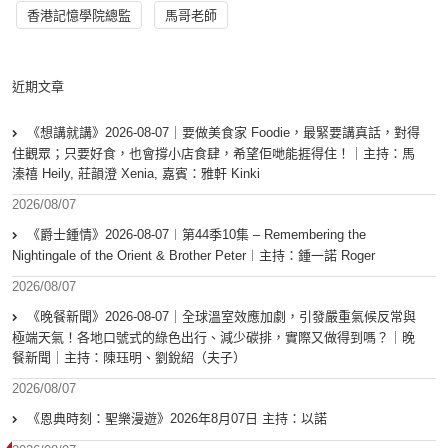
香港記憶學院總監
馬哥老師
近期文章
《想講就講》2026-08-07｜要做美食家 Foodie，最緊要講真話，對得
住觀眾；只要好食，也會撐小店食肆，希望佢哋能捱得住！｜主持：馬
溱禧 Heily, 莊韻澄 Xenia, 嘉賓：雅軒 Kinki
2026/08/07
《爵士鍾情》2026-08-07︱第44季10集 – Remembering the
Nightingale of the Orient & Brother Peter︱主持：鍾一諾 Roger
2026/08/07
《晚餐新聞》2026-08-07｜全球溫室效應加劇，引發嚴重氣候反常與
極端天氣！各地口號式的綠色出行、減少碳排，實際又做得到嗎？｜晚
餐新聞｜主持：陳珏明、劉銳紹（夫子）
2026/08/07
《恩典時刻：聖樂漫遊》2026年8月07日 主持：以諾