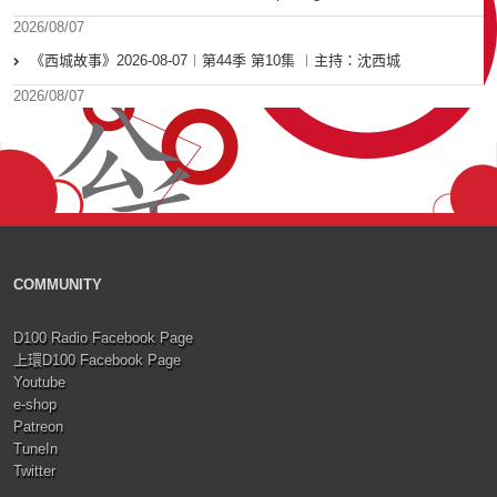
2026/08/07
《西城故事》2026-08-07︱第44季 第10集 ︱主持：沈西城
2026/08/07
COMMUNITY
D100 Radio Facebook Page
上環D100 Facebook Page
Youtube
e-shop
Patreon
TuneIn
Twitter