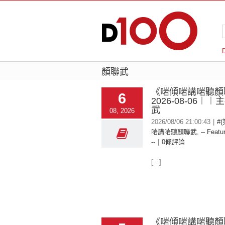
顏聯武
《啱傾啱講啱聽顏
6
2026-08-06︱
武
08, 2026
2026/08/06 21:00:43
|
#
啱講啱聽顏聯武
,
-- Featu
--
|
0條評論
[...]
《啱傾啱講啱聽顏