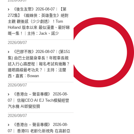
2026/08/07
《後生友聚》2026-08-07︱【第
272集】《蜘蛛俠：英雄重生》絕對
主觀 觀後感（少少劇透）！Tom
Holland 版本以來 最似漫畫、最好睇
嘅一集！｜主持：Jack、諾少
2026/08/07
《巴膠不敗》2026-08-07︱(第151
集) 由巴士迷變身車長！年輕車長親
述入行心路歷程｜報名考試有幾難？
邊啲路線最考功夫？︱主持：法蘭
西，嘉賓︰Bowan
2026/08/07
《香港台 – 聲音專欄》 2026-08-
07｜ 信報CEO AI EJ Tech模擬經營
汽水機 AI即變狡猾
2026/08/07
《香港台 – 聲音專欄》 2026-08-
07｜ 香港01 老齡化新視角 在高齡亞