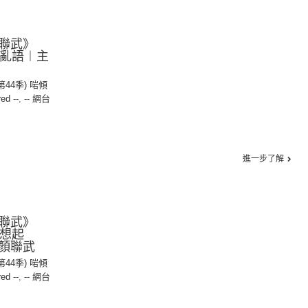
聯武》
胡言亂語︱主
(第44季) 啱傾
red --
,
-- 網台
進一步了解
聯武》
我想起
顏聯武
(第44季) 啱傾
red --
,
-- 網台