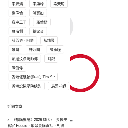
李錦鴻
李鑑峰
梁天琦
楊偉倫
湯寳如
瘋中三子
羅倫斯
羅海憫
葉家寶
薛影儀 - 阿儀
藍精靈
蝌蚪
許莎朗
譚雁瞳
鄭遨汶法筠師傅
阿銀
陳俊偉
香港催眠輔導中心 Tim Sir
香港記憶學院總監
馬哥老師
近期文章
《想講就講》2026-08-07｜要做美
食家 Foodie，最緊要講真話，對得