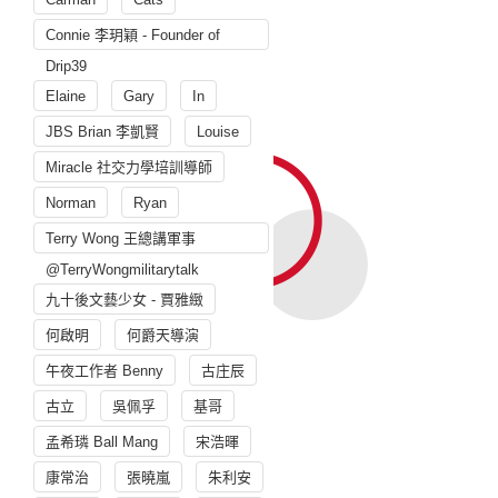
Connie 李玥穎 - Founder of
Drip39
Elaine
Gary
In
JBS Brian 李凱賢
Louise
Miracle 社交力學培訓導師
Norman
Ryan
Terry Wong 王總講軍事
@TerryWongmilitarytalk
九十後文藝少女 - 賈雅緻
何啟明
何爵天導演
午夜工作者 Benny
古庄辰
古立
吳佩孚
基哥
孟希璘 Ball Mang
宋浩暉
康常治
張曉嵐
朱利安