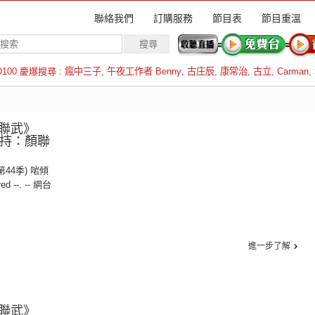
聯絡我們
訂購服務
節目表
節目重溫
D100 慶爆搜尋 :
瘋中三子
,
午夜工作者 Benny
,
古庄辰
,
康常治
,
古立
,
Carman
,
羅倫斯
聯武》
︱主持：顏聯
(第44季) 啱傾
red --
,
-- 網台
進一步了解
聯武》