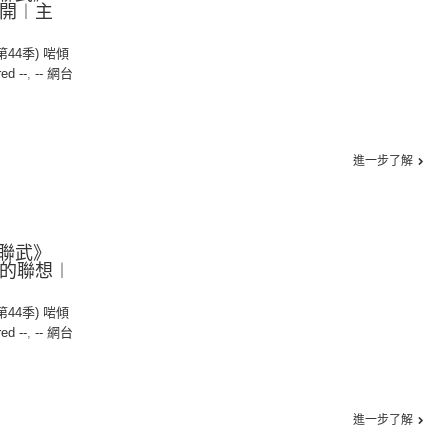
別離開︱主
(第44季) 啱傾
red --
,
-- 網台
進一步了解
聯武》
清淨的聯想︱
(第44季) 啱傾
red --
,
-- 網台
進一步了解