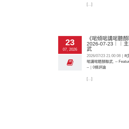
[...]
《啱傾啱講啱聽顏
23
2026-07-23︱
武
07, 2026
2026/07/23 21:00:08
|
#
啱講啱聽顏聯武
,
-- Featu
--
|
0條評論
[...]