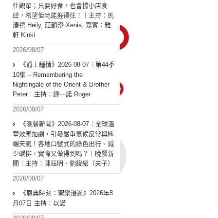
住觀眾；只要好食，也會撐小店食
肆，希望佢哋能捱得住！｜主持：馬
溱禧 Heily, 莊韻澄 Xenia, 嘉賓：雅
軒 Kinki
2026/08/07
《爵士鍾情》2026-08-07︱第44季
10集 – Remembering the
Nightingale of the Orient & Brother
Peter︱主持：鍾一諾 Roger
2026/08/07
《晚餐新聞》2026-08-07｜全球溫
室效應加劇，引發嚴重氣候反常與極
端天氣！各地口號式的綠色出行、減
少碳排，實際又做得到嗎？｜晚餐新
聞｜主持：陳珏明、劉銳紹（夫子）
2026/08/07
《恩典時刻：聖樂漫遊》2026年8
月07日 主持：以諾