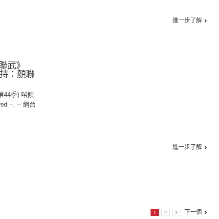
進一步了解
聯武》
︱主持：顏聯
(第44季) 啱傾
red --
,
-- 網台
進一步了解
下一個
1
2
3