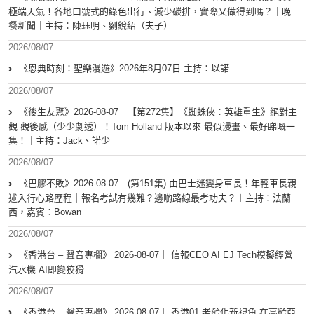
極端天氣！各地口號式的綠色出行、減少碳排，實際又做得到嗎？｜晚
餐新聞｜主持：陳珏明、劉銳紹（夫子）
2026/08/07
《恩典時刻：聖樂漫遊》2026年8月07日 主持：以諾
2026/08/07
《後生友聚》2026-08-07︱【第272集】《蜘蛛俠：英雄重生》絕對主
觀 觀後感（少少劇透）！Tom Holland 版本以來 最似漫畫、最好睇嘅一
集！｜主持：Jack、諾少
2026/08/07
《巴膠不敗》2026-08-07︱(第151集) 由巴士迷變身車長！年輕車長親
述入行心路歷程｜報名考試有幾難？邊啲路線最考功夫？︱主持：法蘭
西，嘉賓︰Bowan
2026/08/07
《香港台 – 聲音專欄》 2026-08-07｜ 信報CEO AI EJ Tech模擬經營
汽水機 AI即變狡猾
2026/08/07
《香港台 – 聲音專欄》 2026-08-07｜ 香港01 老齡化新視角 在高齡亞