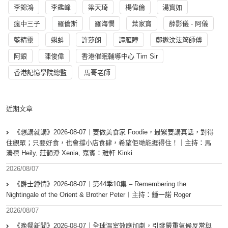
李錦鴻
李鑑峰
梁天琦
楊偉倫
湯寳如
瘋中三子
羅倫斯
羅海憫
葉家寶
薛影儀 - 阿儀
藍精靈
蝌蚪
許莎朗
譚雁瞳
鄭遨汶法筠師傅
阿銀
陳俊偉
香港催眠輔導中心 Tim Sir
香港記憶學院總監
馬哥老師
近期文章
《想講就講》2026-08-07｜要做美食家 Foodie，最緊要講真話，對得
住觀眾；只要好食，也會撐小店食肆，希望佢哋能捱得住！｜主持：馬
溱禧 Heily, 莊韻澄 Xenia, 嘉賓：雅軒 Kinki
2026/08/07
《爵士鍾情》2026-08-07︱第44季10集 – Remembering the
Nightingale of the Orient & Brother Peter︱主持：鍾一諾 Roger
2026/08/07
《晚餐新聞》2026-08-07｜全球溫室效應加劇，引發嚴重氣候反常與