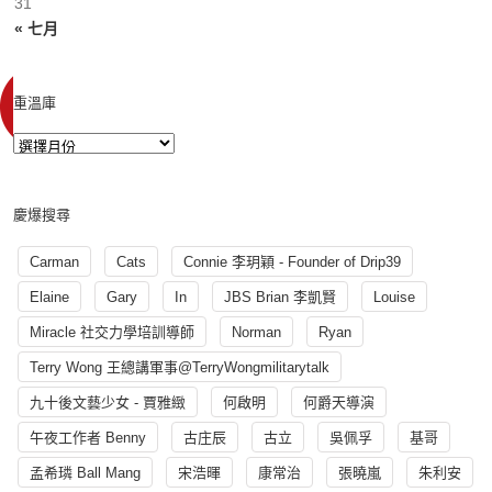
31
« 七月
重溫庫
慶爆搜尋
Carman
Cats
Connie 李玥穎 - Founder of Drip39
Elaine
Gary
In
JBS Brian 李凱賢
Louise
Miracle 社交力學培訓導師
Norman
Ryan
Terry Wong 王總講軍事@TerryWongmilitarytalk
九十後文藝少女 - 賈雅緻
何啟明
何爵天導演
午夜工作者 Benny
古庄辰
古立
吳佩孚
基哥
孟希璘 Ball Mang
宋浩暉
康常治
張曉嵐
朱利安