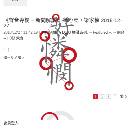
《聲音專欄 – 新聞解讀 》鍾心堯，梁家權 2018-12-
27
2018/12/27 11:42:19
|
#免費頻道 - D100 通識系列
,
-- Featured --
,
-- 網台
--
|
0條評論
[...]
進一步了解
下一個
1
2
3
會員登入