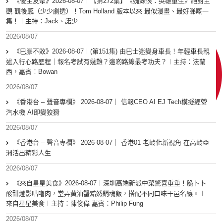
《後生友聚》2026-08-07︱【第272集】《蜘蛛俠：英雄重生》絕對主
觀 觀後感（少少劇透）！Tom Holland 版本以來 最似漫畫、最好睇嘅一
集！｜主持：Jack、諾少
2026/08/07
《巴膠不敗》2026-08-07︱(第151集) 由巴士迷變身車長！年輕車長親
述入行心路歷程｜報名考試有幾難？邊啲路線最考功夫？︱主持：法蘭
西，嘉賓︰Bowan
2026/08/07
《香港台 – 聲音專欄》 2026-08-07｜ 信報CEO AI EJ Tech模擬經營
汽水機 AI即變狡猾
2026/08/07
《香港台 – 聲音專欄》 2026-08-07｜ 香港01 老齡化新視角 在高齡亞
洲活出精彩人生
2026/08/07
《來自星星美食》2026-08-07︱深圳高端新派中菜驚喜重重！脆卜卜
酸甜燈影咕嚕肉，堂弄黃油蟹黯然銷魂飯，搭配不同口味干邑名釀。︱
來自星星美食︱主持：陳俊偉 嘉賓：Philip Fung
2026/08/07