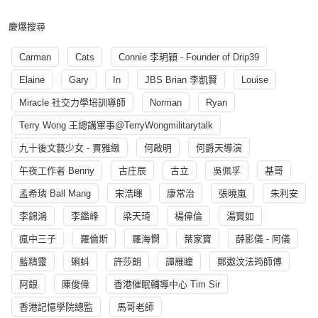
慶爆搜尋
Carman
Cats
Connie 李玥穎 - Founder of Drip39
Elaine
Gary
In
JBS Brian 李凱賢
Louise
Miracle 社交力學培訓導師
Norman
Ryan
Terry Wong 王總講軍事@TerryWongmilitarytalk
九十後文藝少女 - 賈雅緻
何啟明
何爵天導演
午夜工作者 Benny
古庄辰
古立
吳佩孚
基哥
孟希璘 Ball Mang
宋浩暉
康常治
張曉嵐
朱利安
李錦鴻
李鑑峰
梁天琦
楊偉倫
湯寳如
瘋中三子
羅倫斯
羅海憫
葉家寶
薛影儀 - 阿儀
藍精靈
蝌蚪
許莎朗
譚雁瞳
鄭遨汶法筠師傅
阿銀
陳俊偉
香港催眠輔導中心 Tim Sir
香港記憶學院總監
馬哥老師