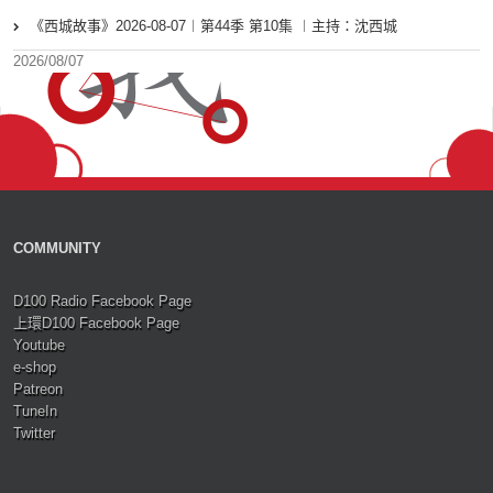
《西城故事》2026-08-07︱第44季 第10集 ︱主持：沈西城
2026/08/07
COMMUNITY
D100 Radio Facebook Page
上環D100 Facebook Page
Youtube
e-shop
Patreon
TuneIn
Twitter