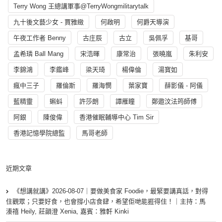
Terry Wong 王總講軍事@TerryWongmilitarytalk
九十後文藝少女 - 賈雅緻
何啟明
何爵天導演
午夜工作者 Benny
古庄辰
古立
吳佩孚
基哥
孟希璘 Ball Mang
宋浩暉
康常治
張曉嵐
朱利安
李錦鴻
李鑑峰
梁天琦
楊偉倫
湯寳如
瘋中三子
羅倫斯
羅海憫
葉家寶
薛影儀 - 阿儀
藍精靈
蝌蚪
許莎朗
譚雁瞳
鄭遨汶法筠師傅
阿銀
陳俊偉
香港催眠輔導中心 Tim Sir
香港記憶學院總監
馬哥老師
近期文章
《想講就講》2026-08-07｜要做美食家 Foodie，最緊要講真話，對得
住觀眾；只要好食，也會撐小店食肆，希望佢哋能捱得住！｜主持：馬
溱禧 Heily, 莊韻澄 Xenia, 嘉賓：雅軒 Kinki