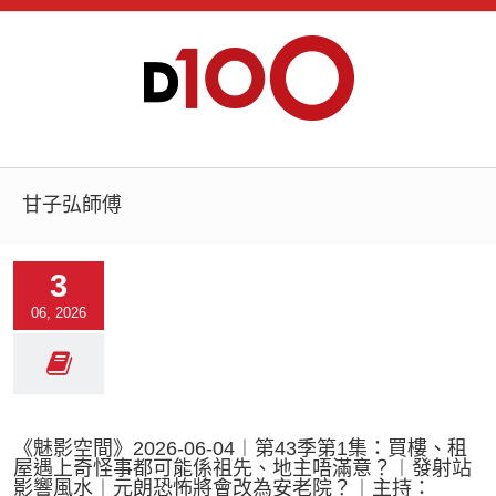
甘子弘師傅
3
06, 2026
《魅影空間》2026-06-04︱第43季第1集：買樓、租
屋遇上奇怪事都可能係祖先、地主唔滿意？︱發射站
影響風水︱元朗恐怖將會改為安老院？︱主持：