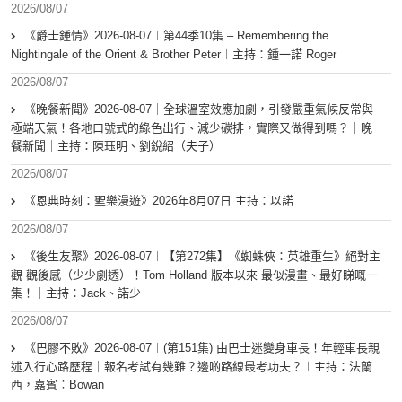
2026/08/07
《爵士鍾情》2026-08-07︱第44季10集 – Remembering the
Nightingale of the Orient & Brother Peter︱主持：鍾一諾 Roger
2026/08/07
《晚餐新聞》2026-08-07｜全球溫室效應加劇，引發嚴重氣候反常與
極端天氣！各地口號式的綠色出行、減少碳排，實際又做得到嗎？｜晚
餐新聞｜主持：陳珏明、劉銳紹（夫子）
2026/08/07
《恩典時刻：聖樂漫遊》2026年8月07日 主持：以諾
2026/08/07
《後生友聚》2026-08-07︱【第272集】《蜘蛛俠：英雄重生》絕對主
觀 觀後感（少少劇透）！Tom Holland 版本以來 最似漫畫、最好睇嘅一
集！｜主持：Jack、諾少
2026/08/07
《巴膠不敗》2026-08-07︱(第151集) 由巴士迷變身車長！年輕車長親
述入行心路歷程｜報名考試有幾難？邊啲路線最考功夫？︱主持：法蘭
西，嘉賓︰Bowan