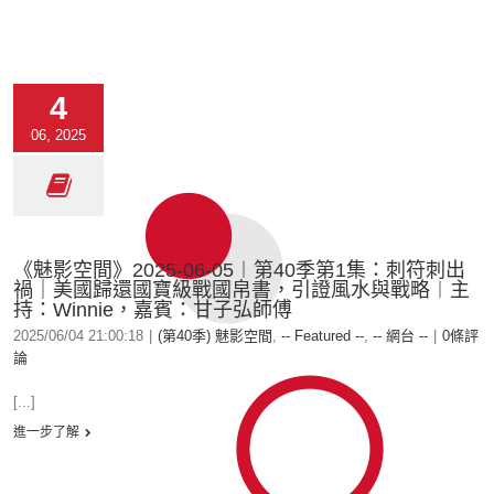
4
06, 2025
《魅影空間》2025-06-05︱第40季第1集：刺符刺出
禍｜美國歸還國寶級戰國帛書，引證風水與戰略︱主
持：Winnie，嘉賓：甘子弘師傅
2025/06/04 21:00:18
|
(第40季) 魅影空間
,
-- Featured --
,
-- 網台 --
|
0條評
論
[...]
進一步了解