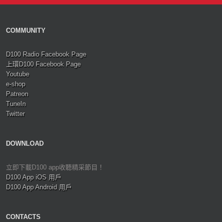
COMMUNITY
D100 Radio Facebook Page
上環D100 Facebook Page
Youtube
e-shop
Patreon
TuneIn
Twitter
DOWNLOAD
立即下載D100 app收聽精采節目！
D100 App iOS 用戶
D100 App Android 用戶
CONTACTS