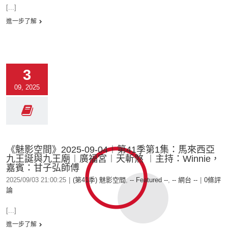
[...]
進一步了解
3
09, 2025
《魅影空間》2025-09-04︱第41季第1集：馬來西亞
九王誕與九王廟︱廣福宮︱天斬煞 ︱主持：Winnie，
嘉賓：甘子弘師傅
2025/09/03 21:00:25
|
(第41季) 魅影空間
,
-- Featured --
,
-- 網台 --
|
0條評
論
[...]
進一步了解