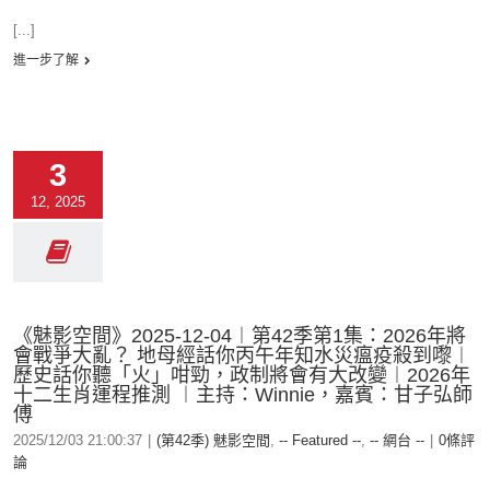
[...]
進一步了解
3
12, 2025
《魅影空間》2025-12-04︱第42季第1集：2026年將
會戰爭大亂？ 地母經話你丙午年知水災瘟疫殺到嚟︱
歷史話你聽「火」咁勁，政制將會有大改變︱2026年
十二生肖運程推測 ︱主持：Winnie，嘉賓：甘子弘師
傅
2025/12/03 21:00:37
|
(第42季) 魅影空間
,
-- Featured --
,
-- 網台 --
|
0條評
論