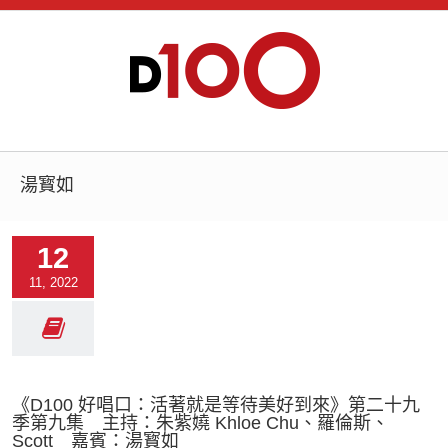
湯寳如
12
11, 2022
《D100 好唱口：活著就是等待美好到來》第二十九
季第九集 主持：朱紫嬈 Khloe Chu、羅倫斯、
Scott 嘉賓：湯寳如