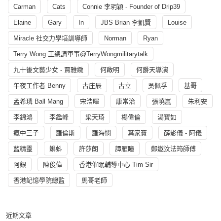
Carman
Cats
Connie 李玥穎 - Founder of Drip39
Elaine
Gary
In
JBS Brian 李凱賢
Louise
Miracle 社交力學培訓導師
Norman
Ryan
Terry Wong 王總講軍事@TerryWongmilitarytalk
九十後文藝少女 - 賈雅緻
何啟明
何爵天導演
午夜工作者 Benny
古庄辰
古立
吳佩孚
基哥
孟希璘 Ball Mang
宋浩暉
康常治
張曉嵐
朱利安
李錦鴻
李鑑峰
梁天琦
楊偉倫
湯寳如
瘋中三子
羅倫斯
羅海憫
葉家寶
薛影儀 - 阿儀
藍精靈
蝌蚪
許莎朗
譚雁瞳
鄭遨汶法筠師傅
阿銀
陳俊偉
香港催眠輔導中心 Tim Sir
香港記憶學院總監
馬哥老師
近期文章