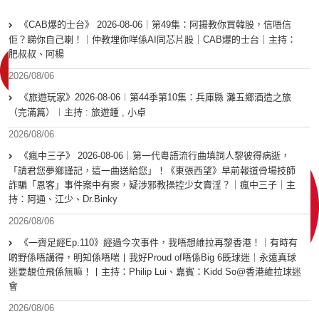
《CAB爆的士台》 2026-08-06｜第49集：阿揚教你買韓股，信唔信
佢？睇你自己喇！｜仲教埋你咩係AI同芯片股｜CAB爆的士台｜主持：
肥叔叔、阿楊
2026/08/06
《旅遊玩家》2026-08-06︱第44季第10集：兵庫縣 灘五鄉酒造之旅
（完滿篇）︱主持 : 旅遊鍾 , 小卓
2026/08/06
《瘋中三子》 2026-08-06｜第一代粵語流行曲填詞人黎彼得病逝，
「請君您夢鄉謹記，這一曲送給您」！《東張西望》早前報道骨場技師
詐騙「恩客」事件案中有案，疑涉邪教操控少女賣淫？｜瘋中三子｜主
持：阿通、江少、Dr.Binky
2026/08/06
《一齊足經Ep.110》經過今次事件，我唔想維拉再黎香港！｜有時有
啲野係唔講得，明知係唔啱丨我好Proud of唔係Big 6既球迷｜永遠真球
迷要靚位飛係無嘛！丨主持：Philip Lui、嘉賓：Kidd So@香港維拉球迷
會
2026/08/06