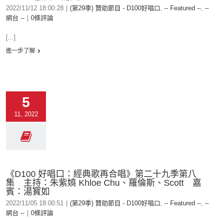
2022/11/12 18:00:28
|
(第29季) 贊助節目 - D100好唱口
,
-- Featured --
,
--
網台 --
|
0條評論
[...]
進一步了解
5
11, 2022
《D100 好唱口：經典歌再合唱》第二十九季第八
集 主持：朱紫嬈 Khloe Chu、羅倫斯、Scott 嘉
賓：湯寳如
2022/11/05 18:00:51
|
(第29季) 贊助節目 - D100好唱口
,
-- Featured --
,
--
網台 --
|
0條評論