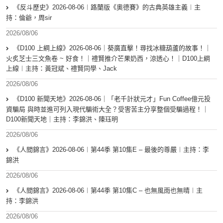
《反斗歷史》2026-08-06︱路蘭版《奧德賽》的古典英雄主義︱主
持：倫爺，周sir
2026/08/06
《D100 上綱上線》2026-08-06｜葵廣直擊！尋找冰糖葫蘆的故事！｜
火炙芝士三文魚卷 ~ 好食！｜禮賢推介芒果奶西，涼透心！｜D100上綱
上線︱主持：黃冠斌、禮賢同學、Jack
2026/08/06
《D100 新聞天地》2026-08-06｜「老千計狀元才」Fun Coffee億元投
資騙局 與時並進可列入現代騙術大全？受害苦主分享整個受騙過程！｜
D100新聞天地｜主持：李錦洪、陳珏明
2026/08/06
《人間錦言》2026-08-06︱第44季 第10集E – 最後的尊嚴︱主持：李
錦洪
2026/08/06
《人間錦言》2026-08-06︱第44季 第10集C – 也無風雨也無晴︱主
持：李錦洪
2026/08/06