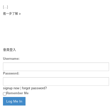
[...]
進一步了解
會員登入
Username:
Password:
signup now
|
forgot password?
Remember Me