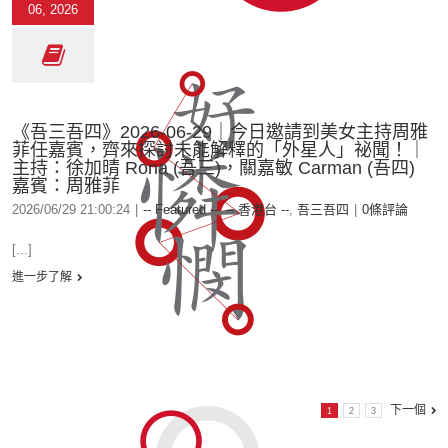
06, 2026
《吾三吾四》2026-06-29｜今日邀請到美女主持周雅
菲任嘉賓，齊來探討未能解釋的「外星人」祕聞！｜
主持：徐加晴 Rona (吾三)，關嘉敏 Carman (吾四)
嘉賓：周雅菲
2026/06/29 21:00:24
|
-- Featured --
,
-- 香港台 --
,
吾三吾四
|
0條評論
[...]
進一步了解
下一個
1
2
3