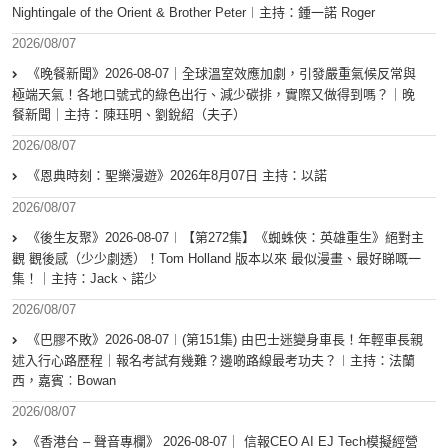
Nightingale of the Orient & Brother Peter︱主持：鍾一諾 Roger
2026/08/07
《晚餐新聞》2026-08-07｜全球溫室效應加劇，引發嚴重氣候反常與
極端天氣！各地口號式的綠色出行、減少碳排，實際又做得到嗎？｜晚
餐新聞｜主持：陳珏明、劉銳紹（夫子）
2026/08/07
《恩典時刻：聖樂漫遊》2026年8月07日 主持：以諾
2026/08/07
《後生友聚》2026-08-07︱【第272集】《蜘蛛俠：英雄重生》絕對主
觀 觀後感（少少劇透）！Tom Holland 版本以來 最似漫畫、最好睇嘅一
集！｜主持：Jack、諾少
2026/08/07
《巴膠不敗》2026-08-07︱(第151集) 由巴士迷變身車長！年輕車長親
述入行心路歷程｜報名考試有幾難？邊啲路線最考功夫？︱主持：法蘭
西，嘉賓︰Bowan
2026/08/07
《香港台 – 聲音專欄》 2026-08-07｜ 信報CEO AI EJ Tech模擬經營