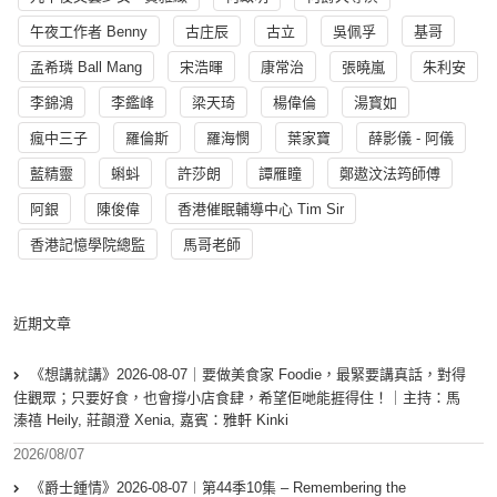
午夜工作者 Benny
古庄辰
古立
吳佩孚
基哥
孟希璘 Ball Mang
宋浩暉
康常治
張曉嵐
朱利安
李錦鴻
李鑑峰
梁天琦
楊偉倫
湯寳如
瘋中三子
羅倫斯
羅海憫
葉家寶
薛影儀 - 阿儀
藍精靈
蝌蚪
許莎朗
譚雁瞳
鄭遨汶法筠師傅
阿銀
陳俊偉
香港催眠輔導中心 Tim Sir
香港記憶學院總監
馬哥老師
近期文章
《想講就講》2026-08-07｜要做美食家 Foodie，最緊要講真話，對得
住觀眾；只要好食，也會撐小店食肆，希望佢哋能捱得住！｜主持：馬
溱禧 Heily, 莊韻澄 Xenia, 嘉賓：雅軒 Kinki
2026/08/07
《爵士鍾情》2026-08-07︱第44季10集 – Remembering the