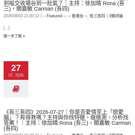
到嗌交收場谷到一肚氣？｜主持：徐加晴 Rona (吾
三)，關嘉敏 Carman (吾四)
2026/08/03 21:00:12
|
-- Featured --
,
-- 香港台 --
,
吾三吾四
|
0條評論
[...]
進一步了解
27
07, 2026
《吾三吾四》2026-07-27｜你是否愛情至上「戀愛
腦」？有得救嗎？主持與你找特徵、做檢測、分析找
答案！｜主持：徐加晴 Rona (吾三)，關嘉敏 Carman
(吾四)