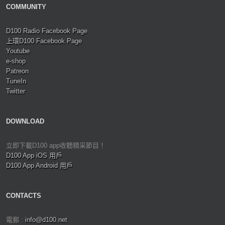
COMMUNITY
D100 Radio Facebook Page
上環D100 Facebook Page
Youtube
e-shop
Patreon
TuneIn
Twitter
DOWNLOAD
立即下載D100 app收聽精采節目！
D100 App iOS 用戶
D100 App Android 用戶
CONTACTS
電郵 :
info@d100.net