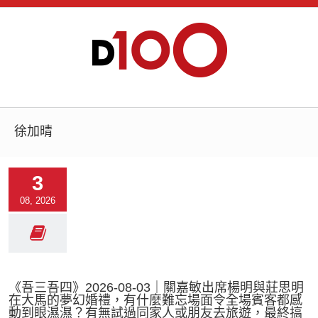
徐加晴
3
08, 2026
《吾三吾四》2026-08-03｜關嘉敏出席楊明與莊思明
在大馬的夢幻婚禮，有什麼難忘場面令全場賓客都感
動到眼濕濕？有無試過同家人或朋友去旅遊，最終搞