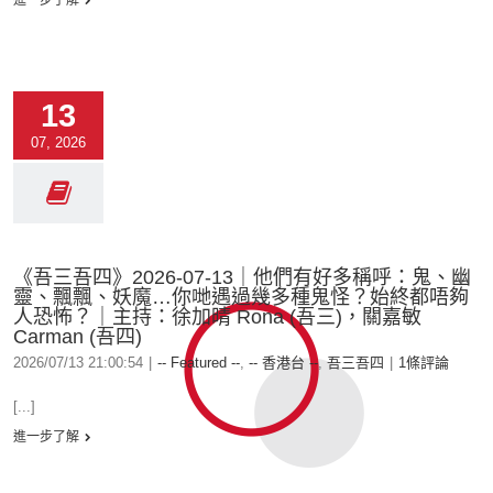
進一步了解
13
07, 2026
《吾三吾四》2026-07-13｜他們有好多稱呼：鬼、幽
靈、飄飄、妖魔…你哋遇過幾多種鬼怪？始終都唔夠
人恐怖？｜主持：徐加晴 Rona (吾三)，關嘉敏
Carman (吾四)
2026/07/13 21:00:54
|
-- Featured --
,
-- 香港台 --
,
吾三吾四
|
1條評論
[...]
進一步了解