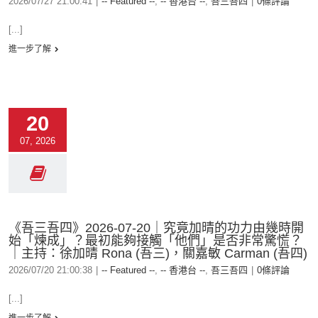
2026/07/27 21:00:41
|
-- Featured --
,
-- 香港台 --
,
吾三吾四
|
0條評論
[...]
進一步了解
20
07, 2026
《吾三吾四》2026-07-20｜究竟加晴的功力由幾時開
始「煉成」？最初能夠接觸「他們」是否非常驚慌？
｜主持：徐加晴 Rona (吾三)，關嘉敏 Carman (吾四)
2026/07/20 21:00:38
|
-- Featured --
,
-- 香港台 --
,
吾三吾四
|
0條評論
[...]