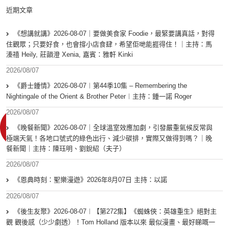
近期文章
《想講就講》2026-08-07｜要做美食家 Foodie，最緊要講真話，對得
住觀眾；只要好食，也會撐小店食肆，希望佢哋能捱得住！｜主持：馬
溱禧 Heily, 莊韻澄 Xenia, 嘉賓：雅軒 Kinki
2026/08/07
《爵士鍾情》2026-08-07︱第44季10集 – Remembering the
Nightingale of the Orient & Brother Peter︱主持：鍾一諾 Roger
2026/08/07
《晚餐新聞》2026-08-07｜全球溫室效應加劇，引發嚴重氣候反常與
極端天氣！各地口號式的綠色出行、減少碳排，實際又做得到嗎？｜晚
餐新聞｜主持：陳珏明、劉銳紹（夫子）
2026/08/07
《恩典時刻：聖樂漫遊》2026年8月07日 主持：以諾
2026/08/07
《後生友聚》2026-08-07︱【第272集】《蜘蛛俠：英雄重生》絕對主
觀 觀後感（少少劇透）！Tom Holland 版本以來 最似漫畫、最好睇嘅一