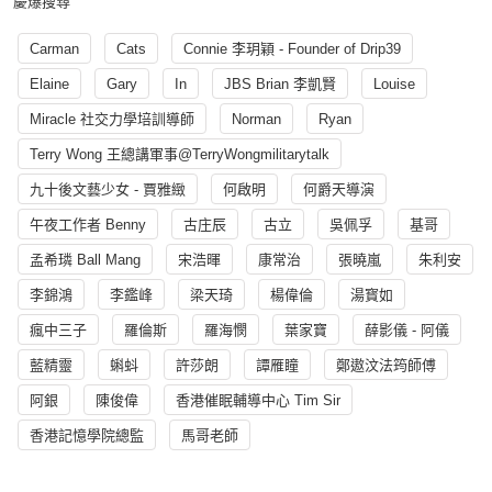
慶爆搜尋
Carman
Cats
Connie 李玥穎 - Founder of Drip39
Elaine
Gary
In
JBS Brian 李凱賢
Louise
Miracle 社交力學培訓導師
Norman
Ryan
Terry Wong 王總講軍事@TerryWongmilitarytalk
九十後文藝少女 - 賈雅緻
何啟明
何爵天導演
午夜工作者 Benny
古庄辰
古立
吳佩孚
基哥
孟希璘 Ball Mang
宋浩暉
康常治
張曉嵐
朱利安
李錦鴻
李鑑峰
梁天琦
楊偉倫
湯寳如
瘋中三子
羅倫斯
羅海憫
葉家寶
薛影儀 - 阿儀
藍精靈
蝌蚪
許莎朗
譚雁瞳
鄭遨汶法筠師傅
阿銀
陳俊偉
香港催眠輔導中心 Tim Sir
香港記憶學院總監
馬哥老師