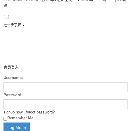
論
[...]
進一步了解
會員登入
Username:
Password:
signup now
|
forgot password?
Remember Me