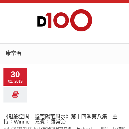
康常治
30
01, 2019
《魅影空間︰陰宅陽宅風水》第十四季第八集 主
持：Winnie 嘉賓：康常治
2019/01/30 21:00:10
|
(第14季) 魅影空間
,
-- Featured --
,
-- 網台 --
|
0條評