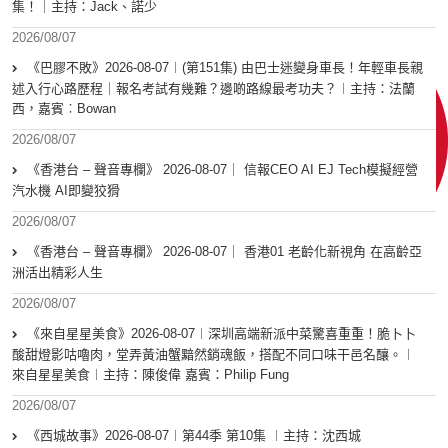
集！｜主持：Jack、諾少
2026/08/07
《巴膠不敗》2026-08-07︱(第151集) 由巴士迷變身車長！年輕車長親
述入行心路歷程｜報名考試有幾難？邊啲路線最考功夫？︱主持：法蘭
西，嘉賓︰Bowan
2026/08/07
《香港台 – 聲音專欄》 2026-08-07｜ 信報CEO AI EJ Tech模擬經營
汽水機 AI即變狡猾
2026/08/07
《香港台 – 聲音專欄》 2026-08-07｜ 香港01 老齡化新視角 在高齡亞
洲活出精彩人生
2026/08/07
《來自星星美食》2026-08-07︱深圳高端新派中菜驚喜重重！脆卜卜
酸甜燈影咕嚕肉，堂弄黃油蟹黯然銷魂飯，搭配不同口味干邑名釀。︱
來自星星美食︱主持：陳俊偉 嘉賓：Philip Fung
2026/08/07
《西城故事》2026-08-07︱第44季 第10集 ︱主持：沈西城