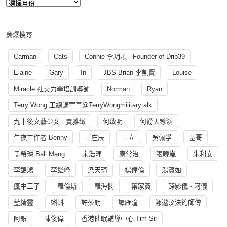
慶爆搜尋
Carman
Cats
Connie 李玥穎 - Founder of Drip39
Elaine
Gary
In
JBS Brian 李凱賢
Louise
Miracle 社交力學培訓導師
Norman
Ryan
Terry Wong 王總講軍事@TerryWongmilitarytalk
九十後文藝少女 - 賈雅緻
何啟明
何爵天導演
午夜工作者 Benny
古庄辰
古立
吳佩孚
基哥
孟希璘 Ball Mang
宋浩暉
康常治
張曉嵐
朱利安
李錦鴻
李鑑峰
梁天琦
楊偉倫
湯寳如
瘋中三子
羅倫斯
羅海憫
葉家寶
薛影儀 - 阿儀
藍精靈
蝌蚪
許莎朗
譚雁瞳
鄭遨汶法筠師傅
阿銀
陳俊偉
香港催眠輔導中心 Tim Sir