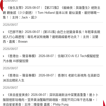
2026/08/07
《後生友聚》2026-08-07︱【第272集】《蜘蛛俠：英雄重生》絕對主
觀 觀後感（少少劇透）！Tom Holland 版本以來 最似漫畫、最好睇嘅一
集！｜主持：Jack、諾少
2026/08/07
《巴膠不敗》2026-08-07︱(第151集) 由巴士迷變身車長！年輕車長親
述入行心路歷程｜報名考試有幾難？邊啲路線最考功夫？︱主持：法蘭
西，嘉賓︰Bowan
2026/08/07
《香港台 – 聲音專欄》 2026-08-07｜ 信報CEO AI EJ Tech模擬經營
汽水機 AI即變狡猾
2026/08/07
《香港台 – 聲音專欄》 2026-08-07｜ 香港01 老齡化新視角 在高齡亞
洲活出精彩人生
2026/08/07
《來自星星美食》2026-08-07︱深圳高端新派中菜驚喜重重！脆卜卜
酸甜燈影咕嚕肉，堂弄黃油蟹黯然銷魂飯，搭配不同口味干邑名釀。︱
來自星星美食︱主持：陳俊偉 嘉賓：Philip Fung