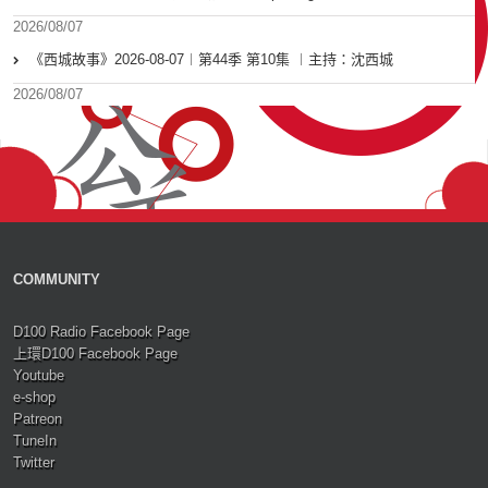
2026/08/07
《西城故事》2026-08-07︱第44季 第10集 ︱主持：沈西城
2026/08/07
COMMUNITY
D100 Radio Facebook Page
上環D100 Facebook Page
Youtube
e-shop
Patreon
TuneIn
Twitter