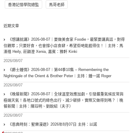
香港記憶學院總監
馬哥老師
近期文章
《想講就講》2026-08-07｜要做美食家 Foodie，最緊要講真話，對得
住觀眾；只要好食，也會撐小店食肆，希望佢哋能捱得住！｜主持：馬
溱禧 Heily, 莊韻澄 Xenia, 嘉賓：雅軒 Kinki
2026/08/07
《爵士鍾情》2026-08-07︱第44季10集 – Remembering the
Nightingale of the Orient & Brother Peter︱主持：鍾一諾 Roger
2026/08/07
《晚餐新聞》2026-08-07｜全球溫室效應加劇，引發嚴重氣候反常與
極端天氣！各地口號式的綠色出行、減少碳排，實際又做得到嗎？｜晚
餐新聞｜主持：陳珏明、劉銳紹（夫子）
2026/08/07
《恩典時刻：聖樂漫遊》2026年8月07日 主持：以諾