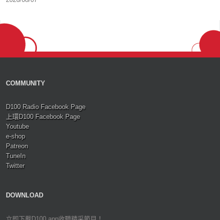
COMMUNITY
D100 Radio Facebook Page
上環D100 Facebook Page
Youtube
e-shop
Patreon
TuneIn
Twitter
DOWNLOAD
立即下載D100 app收聽精采節目！