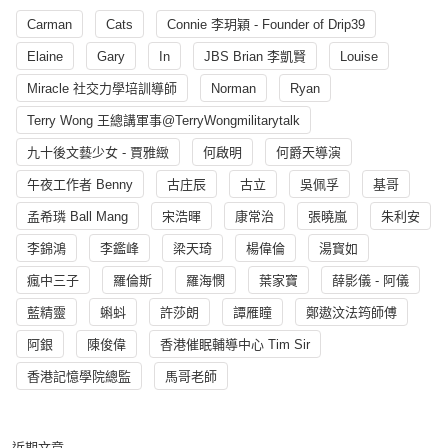
Carman
Cats
Connie 李玥穎 - Founder of Drip39
Elaine
Gary
In
JBS Brian 李凱賢
Louise
Miracle 社交力學培訓導師
Norman
Ryan
Terry Wong 王總講軍事@TerryWongmilitarytalk
九十後文藝少女 - 賈雅緻
何啟明
何爵天導演
午夜工作者 Benny
古庄辰
古立
吳佩孚
基哥
孟希璘 Ball Mang
宋浩暉
康常治
張曉嵐
朱利安
李錦鴻
李鑑峰
梁天琦
楊偉倫
湯寳如
瘋中三子
羅倫斯
羅海憫
葉家寶
薛影儀 - 阿儀
藍精靈
蝌蚪
許莎朗
譚雁瞳
鄭遨汶法筠師傅
阿銀
陳俊偉
香港催眠輔導中心 Tim Sir
香港記憶學院總監
馬哥老師
近期文章