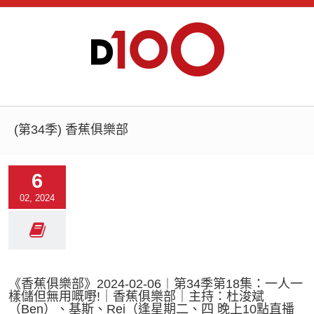
(第34季) 香蕉俱樂部
6
02, 2024
《香蕉俱樂部》2024-02-06︱第34季第18集：一人一
樣儲但無用嘅嘢!｜香蕉俱樂部｜主持：杜浚斌
（Ben）、基斯、Rei（逢星期二、四 晚上10點直播