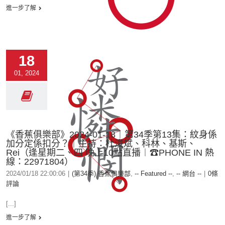
進一步了解
18
01, 2024
《香蕉俱樂部》2024-01-18︱第34季第13集：紋身係
加分定係扣分？｜主持：杜浚斌、科林、基斯、
Rei（逢星期二、四 晚上10點直播︱☎PHONE IN 熱
線：22971804）
2024/01/18 22:00:06
|
(第34季) 香蕉俱樂部
,
-- Featured --
,
-- 網台 --
|
0條
評論
[...]
進一步了解