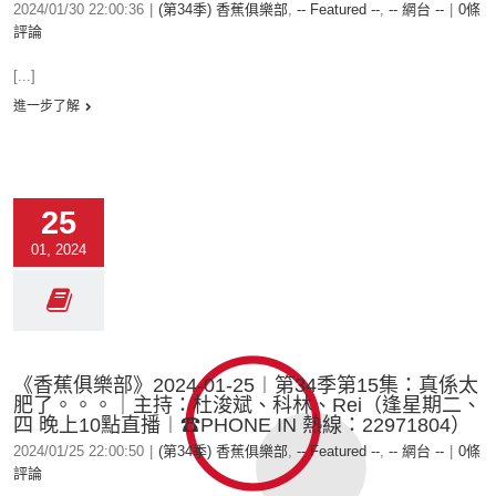
2024/01/30 22:00:36
|
(第34季) 香蕉俱樂部
,
-- Featured --
,
-- 網台 --
|
0條
評論
[...]
進一步了解
25
01, 2024
《香蕉俱樂部》2024-01-25︱第34季第15集：真係太
肥了。。。｜主持：杜浚斌、科林、Rei（逢星期二、
四 晚上10點直播︱☎PHONE IN 熱線：22971804）
2024/01/25 22:00:50
|
(第34季) 香蕉俱樂部
,
-- Featured --
,
-- 網台 --
|
0條
評論