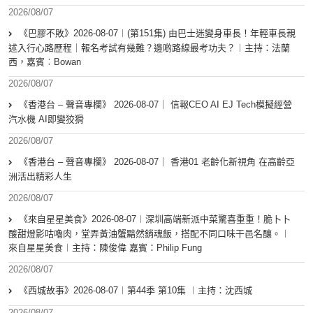
2026/08/07
《巴膠不敗》2026-08-07︱(第151集) 由巴士迷變身車長！年輕車長親
述入行心路歷程｜報名考試有幾難？邊啲路線最考功夫？︱主持：法蘭
西，嘉賓︰Bowan
2026/08/07
《香港台 – 聲音專欄》 2026-08-07｜ 信報CEO AI EJ Tech模擬經營
汽水機 AI即變狡猾
2026/08/07
《香港台 – 聲音專欄》 2026-08-07｜ 香港01 老齡化新視角 在高齡亞
洲活出精彩人生
2026/08/07
《來自星星美食》2026-08-07︱深圳高端新派中菜驚喜重重！脆卜卜
酸甜燈影咕嚕肉，堂弄黃油蟹黯然銷魂飯，搭配不同口味干邑名釀。︱
來自星星美食︱主持：陳俊偉 嘉賓：Philip Fung
2026/08/07
《西城故事》2026-08-07︱第44季 第10集 ︱主持：沈西城
2026/08/07