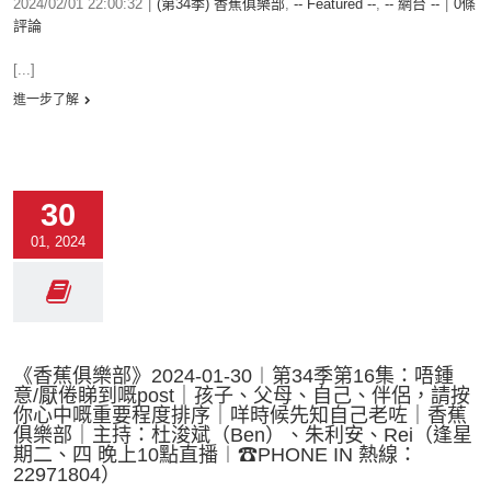
2024/02/01 22:00:32
|
(第34季) 香蕉俱樂部
,
-- Featured --
,
-- 網台 --
|
0條
評論
[...]
進一步了解
30
01, 2024
《香蕉俱樂部》2024-01-30︱第34季第16集：唔鍾
意/厭倦睇到嘅post｜孩子、父母、自己、伴侶，請按
你心中嘅重要程度排序｜咩時候先知自己老咗｜香蕉
俱樂部｜主持：杜浚斌（Ben）、朱利安、Rei（逢星
期二、四 晚上10點直播︱☎PHONE IN 熱線：
22971804）