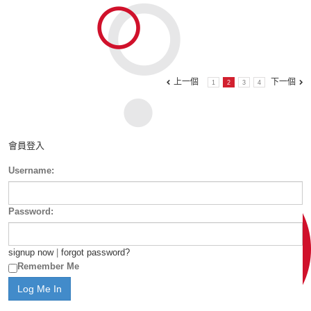
上一個
下一個
1
2
3
4
會員登入
Username:
Password:
signup now
|
forgot password?
Remember Me