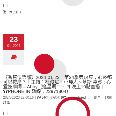
[...]
進一步了解
23
01, 2024
《香蕉俱樂部》2024-01-23︱第34季第14集：心靈都
可以按摩？｜主持：杜浚斌、小矮人、基斯 嘉賓 : 心
靈按摩師 – Abby（逢星期二、四 晚上10點直播︱
☎PHONE IN 熱線：22971804）
2024/01/23 22:00:16
|
(第34季) 香蕉俱樂部
,
-- Featured --
,
-- 網台 --
|
0條
評論
[...]