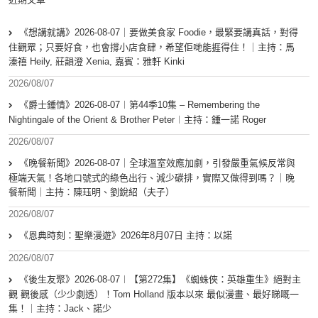
《想講就講》2026-08-07｜要做美食家 Foodie，最緊要講真話，對得
住觀眾；只要好食，也會撐小店食肆，希望佢哋能捱得住！｜主持：馬
溱禧 Heily, 莊韻澄 Xenia, 嘉賓：雅軒 Kinki
2026/08/07
《爵士鍾情》2026-08-07︱第44季10集 – Remembering the
Nightingale of the Orient & Brother Peter︱主持：鍾一諾 Roger
2026/08/07
《晚餐新聞》2026-08-07｜全球溫室效應加劇，引發嚴重氣候反常與
極端天氣！各地口號式的綠色出行、減少碳排，實際又做得到嗎？｜晚
餐新聞｜主持：陳珏明、劉銳紹（夫子）
2026/08/07
《恩典時刻：聖樂漫遊》2026年8月07日 主持：以諾
2026/08/07
《後生友聚》2026-08-07︱【第272集】《蜘蛛俠：英雄重生》絕對主
觀 觀後感（少少劇透）！Tom Holland 版本以來 最似漫畫、最好睇嘅一
集！｜主持：Jack、諾少