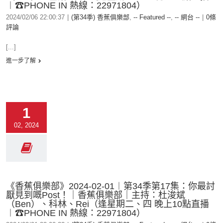
︱☎PHONE IN 熱線：22971804）
2024/02/06 22:00:37
|
(第34季) 香蕉俱樂部
,
-- Featured --
,
-- 網台 --
|
0條
評論
[...]
進一步了解
1
02, 2024
《香蕉俱樂部》2024-02-01︱第34季第17集：你最討
厭見到嘅Post！｜香蕉俱樂部｜主持：杜浚斌
（Ben）、科林、Rei（逢星期二、四 晚上10點直播
︱☎PHONE IN 熱線：22971804）