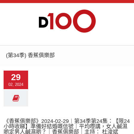
(第34季) 香蕉俱樂部
29
02, 2024
《香蕉俱樂部》2024-02-29︱第34季第24集：【限24
小時收睇】準備好結婚嘅信號｜平均嚟講，女人鹹濕
啲定男人鹹濕啲？｜香蕉俱樂部｜主持： 杜浚斌