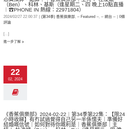
（Ben）、科林、基斯（逢星期二、四 晚上10點直播
︱☎PHONE IN 熱線：22971804）
2024/02/27 22:00:37
|
(第34季) 香蕉俱樂部
,
-- Featured --
,
-- 網台 --
|
0條
評論
[...]
進一步了解
22
02, 2024
《香蕉俱樂部》2024-02-22︱第34季第22集：【限24
小時收睇】有冇試過覺得自己另一半係懦夫｜準備好
結婚嘅信號｜如何對待你嘅利是｜香蕉俱樂部｜主