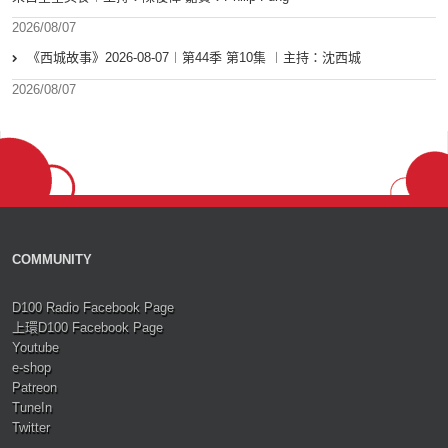
2026/08/07
《西城故事》2026-08-07︱第44季 第10集 ︱主持：沈西城
2026/08/07
COMMUNITY
D100 Radio Facebook Page
上環D100 Facebook Page
Youtube
e-shop
Patreon
TuneIn
Twitter