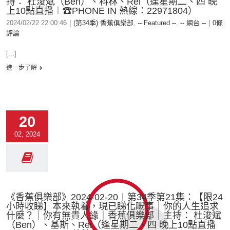
持： 杜浚斌（Ben）、科林、Rei（逢星期二、四 晚
上10點直播︱☎PHONE IN 熱線：22971804）
2024/02/22 22:00:46
|
(第34季) 香蕉俱樂部
,
-- Featured --
,
-- 網台 --
|
0條
評論
[...]
進一步了解
20
02, 2024
《香蕉俱樂部》2024-02-20︱第34季第21集：【限24
小時收睇】本來執着，現已睇化嘅事｜你的人生追求
什麼？｜你有無貴人緣｜香蕉俱樂部｜主持： 杜浚斌
（Ben）、基斯、Rei（逢星期二、四 晚上10點直播