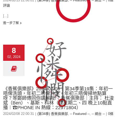
2024/02/15 22:00:01
|
(第34季) 香蕉俱樂部
,
-- Featured --
,
-- 網台 --
|
0條
評論
[...]
進一步了解
8
02, 2024
《香蕉俱樂部》2024-02-08︱第34季第19集：年初一
唔俾洗頭，年初二唔俾沖涼，年初三唔俾掃地點算
呀？等鄭師傅同你講解啦!｜香蕉俱樂部｜主持： 杜浚
斌（Ben）、基斯、科林（逢星期二、四 晚上10點直
播︱☎PHONE IN 熱線：22971804）
2024/02/08 22:00:31
|
(第34季) 香蕉俱樂部
,
-- Featured --
,
-- 網台 --
|
0條