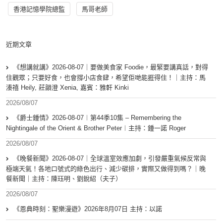
香港記憶學院總監
馬哥老師
近期文章
《想講就講》2026-08-07｜要做美食家 Foodie，最緊要講真話，對得
住觀眾；只要好食，也會撐小店食肆，希望佢哋能捱得住！｜主持：馬
溱禧 Heily, 莊韻澄 Xenia, 嘉賓：雅軒 Kinki
2026/08/07
《爵士鍾情》2026-08-07︱第44季10集 – Remembering the
Nightingale of the Orient & Brother Peter︱主持：鍾一諾 Roger
2026/08/07
《晚餐新聞》2026-08-07｜全球溫室效應加劇，引發嚴重氣候反常與
極端天氣！各地口號式的綠色出行、減少碳排，實際又做得到嗎？｜晚
餐新聞｜主持：陳珏明、劉銳紹（夫子）
2026/08/07
《恩典時刻：聖樂漫遊》2026年8月07日 主持：以諾