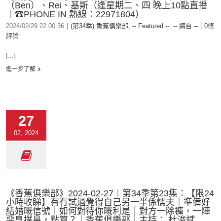
（Ben）、Rei、基斯（逢星期二、四 晚上10點直播
︱☎PHONE IN 熱線：22971804）
2024/02/29 22:00:36
|
(第34季) 香蕉俱樂部
,
-- Featured --
,
-- 網台 --
|
0條
評論
[...]
進一步了解
27
02, 2024
《香蕉俱樂部》2024-02-27︱第34季第23集：【限24
小時收睇】有冇試過覺得自己另一半係懦夫｜準備好
結婚嘅信號｜如何對待你嘅利是｜對方一除褲，一陣
惡臭撲鼻，點算？｜香蕉俱樂部｜主持： 杜浚斌