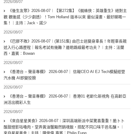
2026/08/07
《後生友聚》2026-08-07︱【第272集】《蜘蛛俠：英雄重生》絕對主
觀 觀後感（少少劇透）！Tom Holland 版本以來 最似漫畫、最好睇嘅一
集！｜主持：Jack、諾少
2026/08/07
《巴膠不敗》2026-08-07︱(第151集) 由巴士迷變身車長！年輕車長親
述入行心路歷程｜報名考試有幾難？邊啲路線最考功夫？︱主持：法蘭
西，嘉賓︰Bowan
2026/08/07
《香港台 – 聲音專欄》 2026-08-07｜ 信報CEO AI EJ Tech模擬經營
汽水機 AI即變狡猾
2026/08/07
《香港台 – 聲音專欄》 2026-08-07｜ 香港01 老齡化新視角 在高齡亞
洲活出精彩人生
2026/08/07
《來自星星美食》2026-08-07︱深圳高端新派中菜驚喜重重！脆卜卜
酸甜燈影咕嚕肉，堂弄黃油蟹黯然銷魂飯，搭配不同口味干邑名釀。︱
來自星星美食︱主持：陳俊偉 嘉賓：Philip Fung