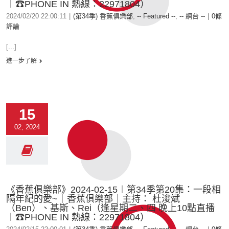
︱☎PHONE IN 熱線：22971804）
2024/02/20 22:00:11
|
(第34季) 香蕉俱樂部
,
-- Featured --
,
-- 網台 --
|
0條
評論
[...]
進一步了解
15
02, 2024
《香蕉俱樂部》2024-02-15︱第34季第20集：一段相
隔年紀的愛~｜香蕉俱樂部｜主持： 杜浚斌
（Ben）、基斯、Rei（逢星期二、四 晚上10點直播
︱☎PHONE IN 熱線：22971804）