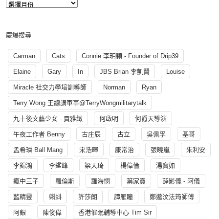
慶爆搜尋
Carman
Cats
Connie 李玥穎 - Founder of Drip39
Elaine
Gary
In
JBS Brian 李凱賢
Louise
Miracle 社交力學培訓導師
Norman
Ryan
Terry Wong 王總講軍事@TerryWongmilitarytalk
九十後文藝少女 - 賈雅緻
何啟明
何爵天導演
午夜工作者 Benny
古庄辰
古立
吳佩孚
基哥
孟希璘 Ball Mang
宋浩暉
康常治
張曉嵐
朱利安
李錦鴻
李鑑峰
梁天琦
楊偉倫
湯寳如
瘋中三子
羅倫斯
羅海憫
葉家寶
薛影儀 - 阿儀
藍精靈
蝌蚪
許莎朗
譚雁瞳
鄭遨汶法筠師傅
阿銀
陳俊偉
香港催眠輔導中心 Tim Sir