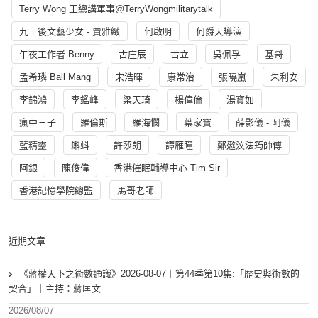
Terry Wong 王總講軍事@TerryWongmilitarytalk
九十後文藝少女 - 賈雅緻
何啟明
何爵天導演
午夜工作者 Benny
古庄辰
古立
吳佩孚
基哥
孟希璘 Ball Mang
宋浩暉
康常治
張曉嵐
朱利安
李錦鴻
李鑑峰
梁天琦
楊偉倫
湯寳如
瘋中三子
羅倫斯
羅海憫
葉家寶
薛影儀 - 阿儀
藍精靈
蝌蚪
許莎朗
譚雁瞳
鄭遨汶法筠師傅
阿銀
陳俊偉
香港催眠輔導中心 Tim Sir
香港記憶學院總監
馬哥老師
近期文章
《蔣權天下之術數通識》2026-08-07︱第44季第10集:「歴史與術數的
契合」｜主持：蔣匡文
2026/08/07