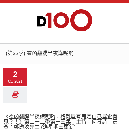
(第22季) 靈凶翻騰半夜講呢啲
2
03, 2021
《靈凶翻騰半夜講呢啲：格離屋有鬼定自己屋企有
鬼？！》第二十二季第十三集 主持：何慕詩 嘉
賓：鄭遨汶先生 (逢星期三更新)