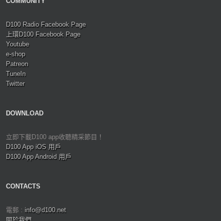
COMMUNITY
D100 Radio Facebook Page
上環D100 Facebook Page
Youtube
e-shop
Patreon
TuneIn
Twitter
DOWNLOAD
立即下載D100 app收聽精采節目！
D100 App iOS 用戶
D100 App Android 用戶
CONTACTS
電郵 :
info@d100.net
關於我們