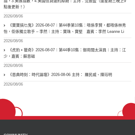
指，3.美匯指數，4.美國信貸違約掉期︱主持：沈振盈（逢星期三晚上9
點後更新！）
2026/08/06
《寶寶搞乜鬼》2026-08-07︱第44季第10集︰唔係李賢，都唔係林秀
怡，佢係獨立歌手 – 李然︱主持：寶珠、寶堅 嘉賓：李然 Leanne Li
2026/08/06
《虎豹 • 獵奇》2026-08-07︱第44季10集：御用闊太演員︱主持：江
少，嘉賓：蘇恩磁
2026/08/06
《恩典時刻：時代論壇》2026-08-06 主持： 羅民威、陳珏明
2026/08/06