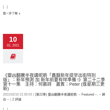
[...]
進一步了解
10
02, 2021
《靈凶翻騰半夜講呢啲「農曆新年提早出街特別
版」：新年預測 加 新年前要有咩準備 !》第二十二季
第十一集 主持：何慕詩 嘉賓：Peter (逢星期三更
新)
2021/02/10 21:00:03
|
(第22季) 靈凶翻騰半夜講呢啲
,
-- Featured --
,
-- 網
台 --
|
2 評論
[...]