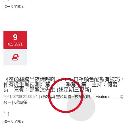
進一步了解
9
02, 2021
《靈凶翻騰半夜講呢啲：2021 口罩顏色配襯有技巧 !
仲有虎生肖預測》第二十二季第十集 主持：何慕
詩 嘉賓：鄭遨汶先生 (逢星期三更新)
2021/02/09 21:00:34
|
(第22季) 靈凶翻騰半夜講呢啲
,
-- Featured --
,
-- 網
台 --
|
0條評論
[...]
進一步了解