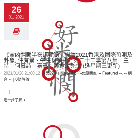
26
01, 2021
《靈凶翻騰半夜講呢啲：繼續2021香港及國際預測及
卦象, 仲有鼠、牛生肖預測》第二十二季第八集 主
持：何慕詩 嘉賓：鄭遨汶先生 (逢星期三更新)
2021/01/26 21:00:12
|
(第22季) 靈凶翻騰半夜講呢啲
,
-- Featured --
,
-- 網
台 --
|
0條評論
[...]
進一步了解