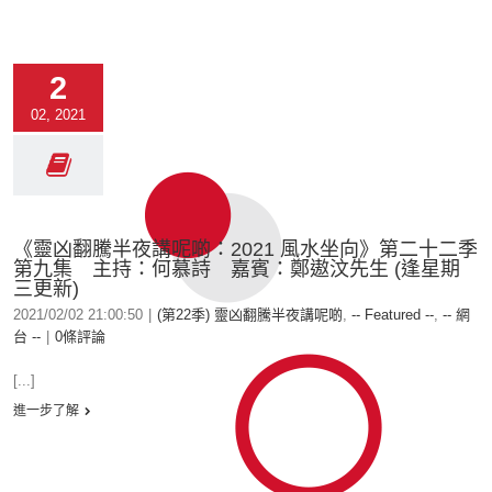
2
02, 2021
《靈凶翻騰半夜講呢啲：2021 風水坐向》第二十二季
第九集 主持：何慕詩 嘉賓：鄭遨汶先生 (逢星期
三更新)
2021/02/02 21:00:50
|
(第22季) 靈凶翻騰半夜講呢啲
,
-- Featured --
,
-- 網
台 --
|
0條評論
[...]
進一步了解