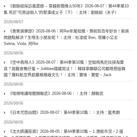
《劉銳紹採訪風雲錄 – 穿越新聞烽火50年》2026-08-07︱第44季第10
集 死於”可原諒殺人“的黎漢成父子（下）︱主持：劉銳紹（夫子）
2026/08/07
《香蕉俱樂部》2026-08-06︱阿Rei年尾結婚，預祝佢百年好合！新房
問題點解決？生唔生小朋友呢？︱主持：杜浚斌 Ben, 塔羅小公主
Selina, Viola, 阿Rei
2026/08/06
《空中再飛人》2026-08-07︱第44季第10集｜空姐飛馬尼拉掃淘寶
貨？挑戰食鴨仔蛋 + Jollibee隱藏用法！︱韓妹寧願瞓公司都唔想返韓
國？爆料航空界超嚴格階級文化！︱主持：寶珠、寶堅、Jack
2026/08/06
《啱傾啱講啱聽顏聯武》2026-08-06︱︱主持：顏聯武
2026/08/06
《日本咒怨凶間》2026-08-07︱第44季第10集：︱主持：藍秀朗
2026/08/06
《沈大師講投資》2026-08-05︱第44季第10集 – 1.港股市況，2.道