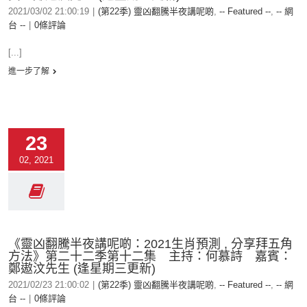
2021/03/02 21:00:19
|
(第22季) 靈凶翻騰半夜講呢啲
,
-- Featured --
,
-- 網
台 --
|
0條評論
[...]
進一步了解
23
02, 2021
《靈凶翻騰半夜講呢啲：2021生肖預測 , 分享拜五角
方法》第二十二季第十二集 主持：何慕詩 嘉賓：
鄭遨汶先生 (逢星期三更新)
2021/02/23 21:00:02
|
(第22季) 靈凶翻騰半夜講呢啲
,
-- Featured --
,
-- 網
台 --
|
0條評論