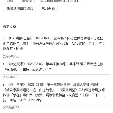
阿銀
陳俊偉
香港催眠輔導中心 Tim Sir
香港記憶學院總監
馬哥老師
近期文章
《CAB爆的士台》 2026-08-06｜第49集：阿揚教你買韓股，信唔信
佢？睇你自己喇！｜仲教埋你咩係AI同芯片股｜CAB爆的士台｜主持：
肥叔叔、阿楊
2026/08/06
《旅遊玩家》2026-08-06︱第44季第10集：兵庫縣 灘五鄉酒造之旅
（完滿篇）︱主持 : 旅遊鍾 , 小卓
2026/08/06
《瘋中三子》 2026-08-06｜第一代粵語流行曲填詞人黎彼得病逝，
「請君您夢鄉謹記，這一曲送給您」！《東張西望》早前報道骨場技師
詐騙「恩客」事件案中有案，疑涉邪教操控少女賣淫？｜瘋中三子｜主
持：阿通、江少、Dr.Binky
2026/08/06