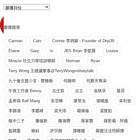
慶爆搜尋
Carman
Cats
Connie 李玥穎 - Founder of Drip39
Elaine
Gary
In
JBS Brian 李凱賢
Louise
Miracle 社交力學培訓導師
Norman
Ryan
Terry Wong 王總講軍事@TerryWongmilitarytalk
九十後文藝少女 - 賈雅緻
何啟明
何爵天導演
午夜工作者 Benny
古庄辰
古立
吳佩孚
基哥
孟希璘 Ball Mang
宋浩暉
康常治
張曉嵐
朱利安
李錦鴻
李鑑峰
梁天琦
楊偉倫
湯寳如
瘋中三子
羅倫斯
羅海憫
葉家寶
薛影儀 - 阿儀
藍精靈
蝌蚪
許莎朗
譚雁瞳
鄭遨汶法筠師傅