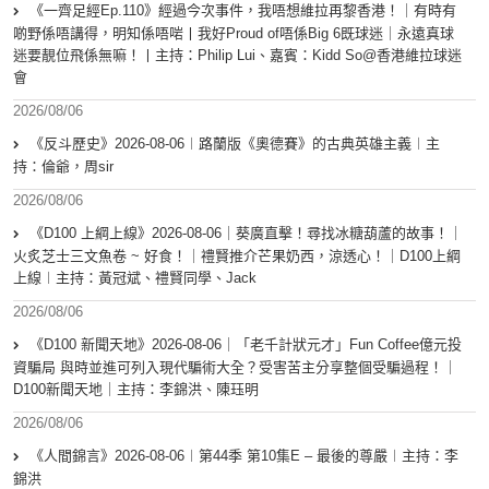
《一齊足經Ep.110》經過今次事件，我唔想維拉再黎香港！｜有時有
啲野係唔講得，明知係唔啱丨我好Proud of唔係Big 6既球迷｜永遠真球
迷要靚位飛係無嘛！丨主持：Philip Lui、嘉賓：Kidd So@香港維拉球迷
會
2026/08/06
《反斗歷史》2026-08-06︱路蘭版《奧德賽》的古典英雄主義︱主
持：倫爺，周sir
2026/08/06
《D100 上綱上線》2026-08-06｜葵廣直擊！尋找冰糖葫蘆的故事！｜
火炙芝士三文魚卷 ~ 好食！｜禮賢推介芒果奶西，涼透心！｜D100上綱
上線︱主持：黃冠斌、禮賢同學、Jack
2026/08/06
《D100 新聞天地》2026-08-06｜「老千計狀元才」Fun Coffee億元投
資騙局 與時並進可列入現代騙術大全？受害苦主分享整個受騙過程！｜
D100新聞天地｜主持：李錦洪、陳珏明
2026/08/06
《人間錦言》2026-08-06︱第44季 第10集E – 最後的尊嚴︱主持：李
錦洪