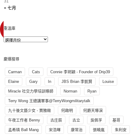
31
« 七月
重溫庫
慶爆搜尋
Carman
Cats
Connie 李玥穎 - Founder of Drip39
Elaine
Gary
In
JBS Brian 李凱賢
Louise
Miracle 社交力學培訓導師
Norman
Ryan
Terry Wong 王總講軍事@TerryWongmilitarytalk
九十後文藝少女 - 賈雅緻
何啟明
何爵天導演
午夜工作者 Benny
古庄辰
古立
吳佩孚
基哥
孟希璘 Ball Mang
宋浩暉
康常治
張曉嵐
朱利安