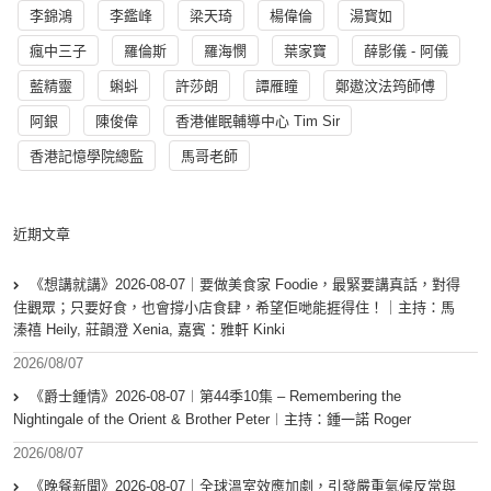
李錦鴻
李鑑峰
梁天琦
楊偉倫
湯寳如
瘋中三子
羅倫斯
羅海憫
葉家寶
薛影儀 - 阿儀
藍精靈
蝌蚪
許莎朗
譚雁瞳
鄭遨汶法筠師傅
阿銀
陳俊偉
香港催眠輔導中心 Tim Sir
香港記憶學院總監
馬哥老師
近期文章
《想講就講》2026-08-07｜要做美食家 Foodie，最緊要講真話，對得
住觀眾；只要好食，也會撐小店食肆，希望佢哋能捱得住！｜主持：馬
溱禧 Heily, 莊韻澄 Xenia, 嘉賓：雅軒 Kinki
2026/08/07
《爵士鍾情》2026-08-07︱第44季10集 – Remembering the
Nightingale of the Orient & Brother Peter︱主持：鍾一諾 Roger
2026/08/07
《晚餐新聞》2026-08-07｜全球溫室效應加劇，引發嚴重氣候反常與