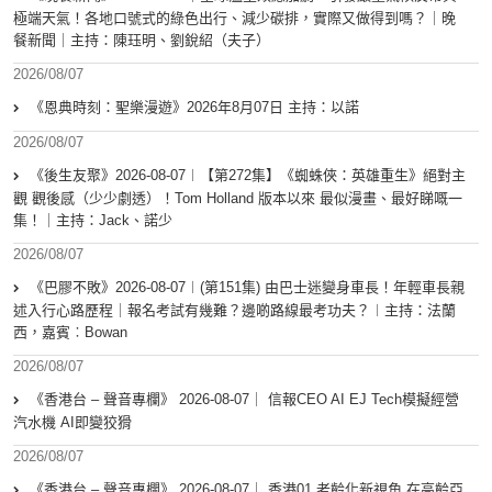
極端天氣！各地口號式的綠色出行、減少碳排，實際又做得到嗎？｜晚
餐新聞｜主持：陳珏明、劉銳紹（夫子）
2026/08/07
《恩典時刻：聖樂漫遊》2026年8月07日 主持：以諾
2026/08/07
《後生友聚》2026-08-07︱【第272集】《蜘蛛俠：英雄重生》絕對主
觀 觀後感（少少劇透）！Tom Holland 版本以來 最似漫畫、最好睇嘅一
集！｜主持：Jack、諾少
2026/08/07
《巴膠不敗》2026-08-07︱(第151集) 由巴士迷變身車長！年輕車長親
述入行心路歷程｜報名考試有幾難？邊啲路線最考功夫？︱主持：法蘭
西，嘉賓︰Bowan
2026/08/07
《香港台 – 聲音專欄》 2026-08-07｜ 信報CEO AI EJ Tech模擬經營
汽水機 AI即變狡猾
2026/08/07
《香港台 – 聲音專欄》 2026-08-07｜ 香港01 老齡化新視角 在高齡亞