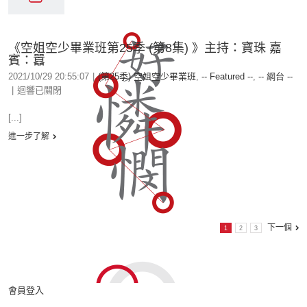
《空姐空少畢業班第25季 (第8集) 》主持：寶珠 嘉
賓：囂
2021/10/29 20:55:07
|
(第25季) 空姐空少畢業班
,
-- Featured --
,
-- 網台 --
|
迴響已關閉
[...]
進一步了解
下一個
1
2
3
會員登入