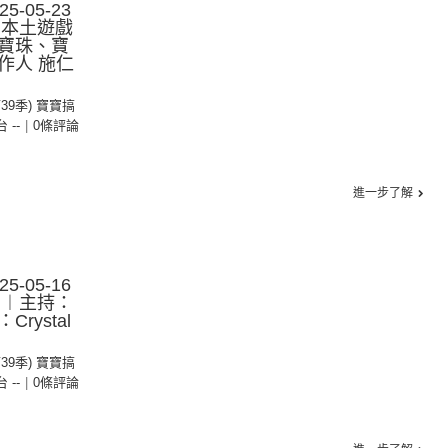
-05-23
︰本土遊戲
寶珠、寶
作人 施仁
第39季) 寶寶搞
台 --
|
0條評論
進一步了解
-05-16
︰︱主持：
rystal
第39季) 寶寶搞
台 --
|
0條評論