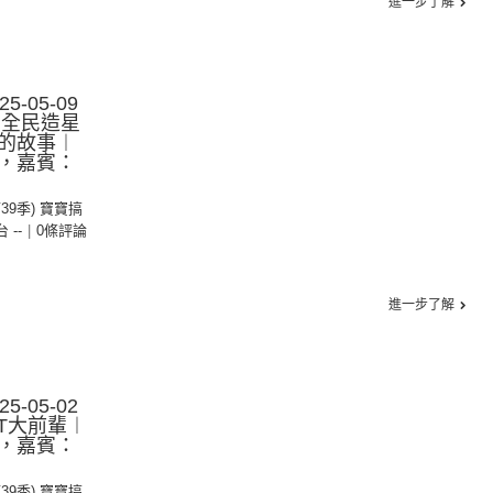
進一步了解
-05-09
︰全民造星
的故事︱
，嘉賓：
第39季) 寶寶搞
台 --
|
0條評論
進一步了解
-05-02
IT大前輩︱
，嘉賓：
第39季) 寶寶搞