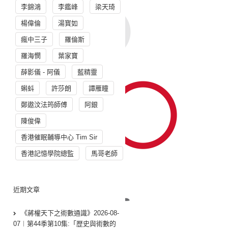
李錦鴻
李鑑峰
梁天琦
楊偉倫
湯寳如
瘋中三子
羅倫斯
羅海憫
葉家寶
薛影儀 - 阿儀
藍精靈
蝌蚪
許莎朗
譚雁瞳
鄭遨汶法筠師傅
阿銀
陳俊偉
香港催眠輔導中心 Tim Sir
香港記憶學院總監
馬哥老師
近期文章
《蔣權天下之術數通識》2026-08-
07︱第44季第10集:「歴史與術數的