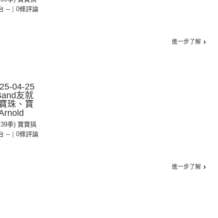
台 --
|
0條評論
進一步了解
-04-25
and友就
寶珠、寶
nold
第39季) 寶寶搞
台 --
|
0條評論
進一步了解