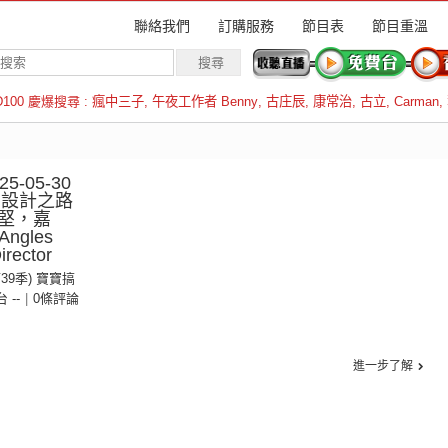
聯絡我們
訂購服務
節目表
節目重溫
D100 慶爆搜尋 :
瘋中三子
,
午夜工作者 Benny
,
古庄辰
,
康常治
,
古立
,
Carman
,
羅倫斯
-05-30
︰設計之路
堅，嘉
ngles
irector
第39季) 寶寶搞
台 --
|
0條評論
進一步了解