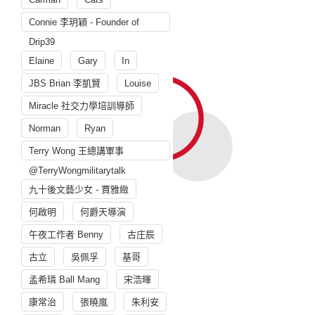
Connie 李玥穎 - Founder of
Drip39
Elaine
Gary
In
JBS Brian 李凱賢
Louise
Miracle 社交力學培訓導師
Norman
Ryan
Terry Wong 王總講軍事
@TerryWongmilitarytalk
九十後文藝少女 - 賈雅緻
何啟明
何爵天導演
午夜工作者 Benny
古庄辰
古立
吳佩孚
基哥
孟希璘 Ball Mang
宋浩暉
康常治
張曉嵐
朱利安