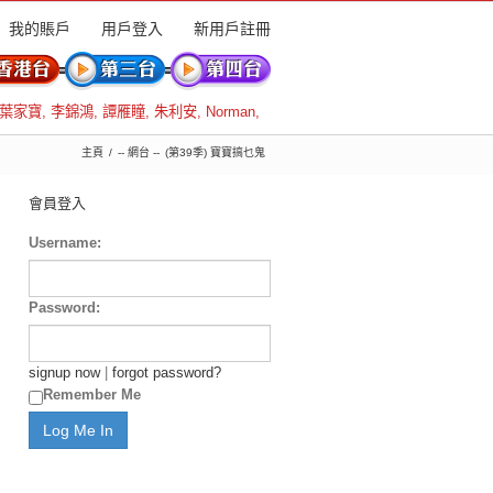
我的賬戶
用戶登入
新用戶註冊
葉家寶
,
李錦鴻
,
譚雁瞳
,
朱利安
,
Norman
,
主頁
-- 網台 --
(第39季) 寶寶搞乜鬼
會員登入
Username:
Password:
signup now
|
forgot password?
Remember Me