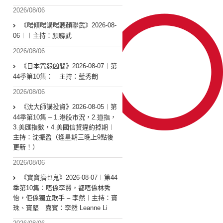
2026/08/06
《啱傾啱講啱聽顏聯武》2026-08-
06︱︱主持：顏聯武
2026/08/06
《日本咒怨凶間》2026-08-07︱第
44季第10集：︱主持：藍秀朗
2026/08/06
《沈大師講投資》2026-08-05︱第
44季第10集 – 1.港股市況，2.道指，
3.美匯指數，4.美國信貸違約掉期︱
主持：沈振盈（逢星期三晚上9點後
更新！）
2026/08/06
《寶寶搞乜鬼》2026-08-07︱第44
季第10集︰唔係李賢，都唔係林秀
怡，佢係獨立歌手 – 李然︱主持：寶
珠、寶堅 嘉賓：李然 Leanne Li