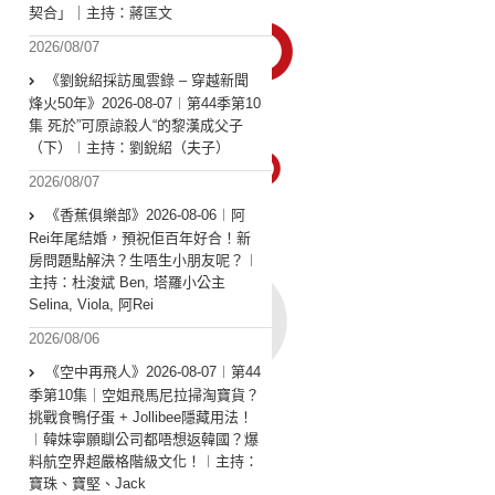
契合」｜主持：蔣匡文
2026/08/07
《劉銳紹採訪風雲錄 – 穿越新聞
烽火50年》2026-08-07︱第44季第10
集 死於”可原諒殺人“的黎漢成父子
（下）︱主持：劉銳紹（夫子）
2026/08/07
《香蕉俱樂部》2026-08-06︱阿
Rei年尾結婚，預祝佢百年好合！新
房問題點解決？生唔生小朋友呢？︱
主持：杜浚斌 Ben, 塔羅小公主
Selina, Viola, 阿Rei
2026/08/06
《空中再飛人》2026-08-07︱第44
季第10集｜空姐飛馬尼拉掃淘寶貨？
挑戰食鴨仔蛋 + Jollibee隱藏用法！
︱韓妹寧願瞓公司都唔想返韓國？爆
料航空界超嚴格階級文化！︱主持：
寶珠、寶堅、Jack