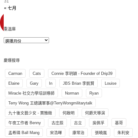
31
« 七月
重溫庫
慶爆搜尋
Carman
Cats
Connie 李玥穎 - Founder of Drip39
Elaine
Gary
In
JBS Brian 李凱賢
Louise
Miracle 社交力學培訓導師
Norman
Ryan
Terry Wong 王總講軍事@TerryWongmilitarytalk
九十後文藝少女 - 賈雅緻
何啟明
何爵天導演
午夜工作者 Benny
古庄辰
古立
吳佩孚
基哥
孟希璘 Ball Mang
宋浩暉
康常治
張曉嵐
朱利安