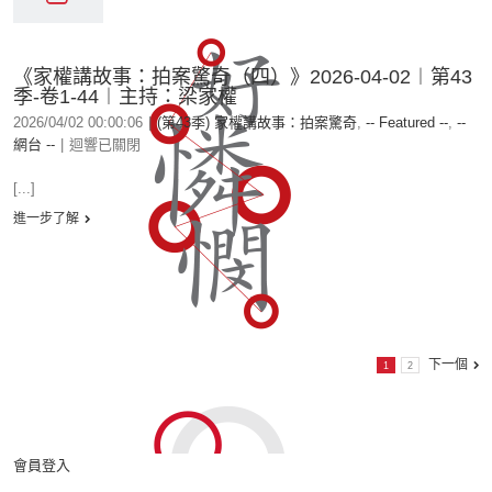
《家權講故事：拍案驚奇（四）》2026-04-02︱第43
季-卷1-44︱主持：梁家權
2026/04/02 00:00:06
|
(第43季) 家權講故事：拍案驚奇
,
-- Featured --
,
--
網台 --
|
迴響已關閉
[...]
進一步了解
下一個
1
2
會員登入