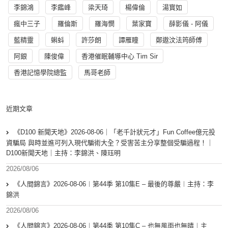
李錦鴻
李鑑峰
梁天琦
楊偉倫
湯寳如
瘋中三子
羅倫斯
羅海憫
葉家寶
薛影儀 - 阿儀
藍精靈
蝌蚪
許莎朗
譚雁瞳
鄭遨汶法筠師傅
阿銀
陳俊偉
香港催眠輔導中心 Tim Sir
香港記憶學院總監
馬哥老師
近期文章
《D100 新聞天地》2026-08-06｜「老千計狀元才」Fun Coffee億元投
資騙局 與時並進可列入現代騙術大全？受害苦主分享整個受騙過程！｜
D100新聞天地｜主持：李錦洪、陳珏明
2026/08/06
《人間錦言》2026-08-06︱第44季 第10集E – 最後的尊嚴︱主持：李
錦洪
2026/08/06
《人間錦言》2026-08-06︱第44季 第10集C – 也無風雨也無晴︱主