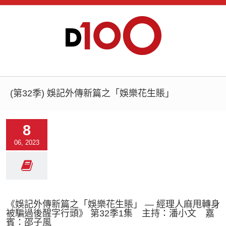
(第32季) 娛記外傳新篇之「娛樂花生賬」
8
06, 2023
《娛記外傳新篇之「娛樂花生賬」 — 經理人麻甩轉身
被騙過後醒字行頭》 第32季1集 主持：潘小文 嘉
賓：邵子風