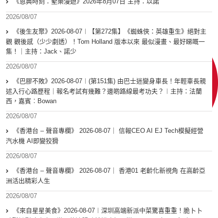
《恩典時刻：聖樂漫遊》2026年8月07日 主持：以諾
2026/08/07
《後生友聚》2026-08-07︱【第272集】《蜘蛛俠：英雄重生》絕對主
觀 觀後感（少少劇透）！Tom Holland 版本以來 最似漫畫、最好睇嘅一
集！｜主持：Jack、諾少
2026/08/07
《巴膠不敗》2026-08-07︱(第151集) 由巴士迷變身車長！年輕車長親
述入行心路歷程｜報名考試有幾難？邊啲路線最考功夫？︱主持：法蘭
西，嘉賓︰Bowan
2026/08/07
《香港台 – 聲音專欄》 2026-08-07｜ 信報CEO AI EJ Tech模擬經營
汽水機 AI即變狡猾
2026/08/07
《香港台 – 聲音專欄》 2026-08-07｜ 香港01 老齡化新視角 在高齡亞
洲活出精彩人生
2026/08/07
《來自星星美食》2026-08-07︱深圳高端新派中菜驚喜重重！脆卜卜