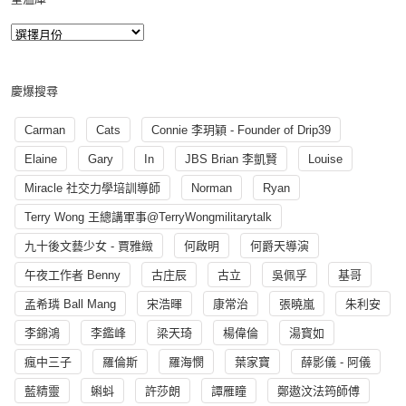
慶爆搜尋
Carman
Cats
Connie 李玥穎 - Founder of Drip39
Elaine
Gary
In
JBS Brian 李凱賢
Louise
Miracle 社交力學培訓導師
Norman
Ryan
Terry Wong 王總講軍事@TerryWongmilitarytalk
九十後文藝少女 - 賈雅緻
何啟明
何爵天導演
午夜工作者 Benny
古庄辰
古立
吳佩孚
基哥
孟希璘 Ball Mang
宋浩暉
康常治
張曉嵐
朱利安
李錦鴻
李鑑峰
梁天琦
楊偉倫
湯寳如
瘋中三子
羅倫斯
羅海憫
葉家寶
薛影儀 - 阿儀
藍精靈
蝌蚪
許莎朗
譚雁瞳
鄭遨汶法筠師傅