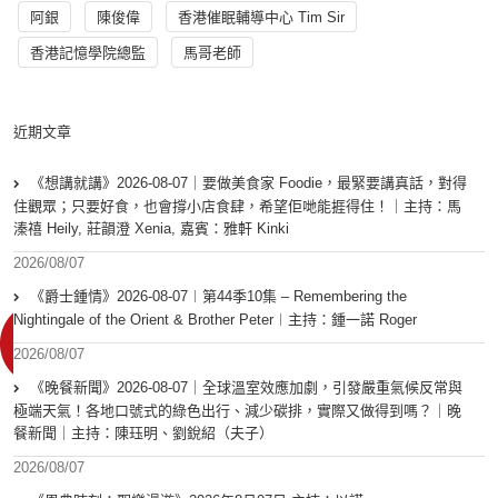
阿銀
陳俊偉
香港催眠輔導中心 Tim Sir
香港記憶學院總監
馬哥老師
近期文章
《想講就講》2026-08-07｜要做美食家 Foodie，最緊要講真話，對得
住觀眾；只要好食，也會撐小店食肆，希望佢哋能捱得住！｜主持：馬
溱禧 Heily, 莊韻澄 Xenia, 嘉賓：雅軒 Kinki
2026/08/07
《爵士鍾情》2026-08-07︱第44季10集 – Remembering the
Nightingale of the Orient & Brother Peter︱主持：鍾一諾 Roger
2026/08/07
《晚餐新聞》2026-08-07｜全球溫室效應加劇，引發嚴重氣候反常與
極端天氣！各地口號式的綠色出行、減少碳排，實際又做得到嗎？｜晚
餐新聞｜主持：陳珏明、劉銳紹（夫子）
2026/08/07