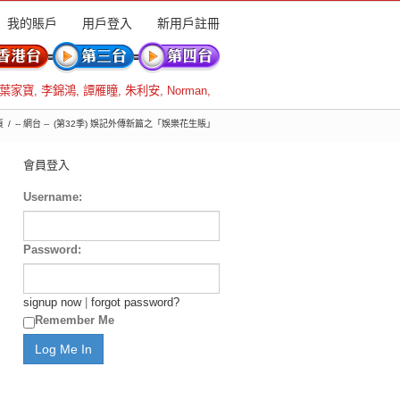
我的賬戶
用戶登入
新用戶註冊
葉家寶
,
李錦鴻
,
譚雁瞳
,
朱利安
,
Norman
,
頁
-- 網台 --
(第32季) 娛記外傳新篇之「娛樂花生賬」
會員登入
Username:
Password:
signup now
|
forgot password?
Remember Me