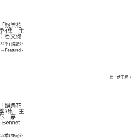
「娛樂花
2季4集 主
：魯文傑
第32季) 娛記外
,
-- Featured -
進一步了解
「娛樂花
2季3集 主
芯 嘉
ennet
第32季) 娛記外