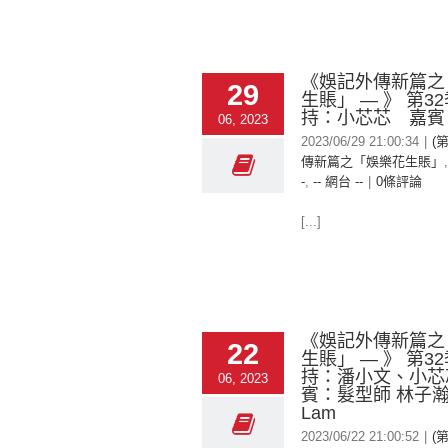
《娛記外傳新篇之
29
生賬」 — 》 第3
持：小芯芯 嘉賓
06, 2023
2023/06/29 21:00:34
|
(
傳新篇之「娛樂花生賬」
-
,
-- 網台 --
|
0條評論
[...]
《娛記外傳新篇之
22
生賬」 — 》 第3
持：潘小文、小芯
06, 2023
賓：髮型師 林子瀚 B
Lam
2023/06/22 21:00:52
|
(