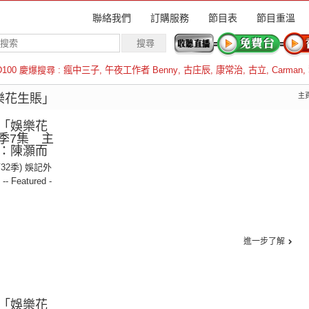
聯絡我們
訂購服務
節目表
節目重溫
D100 慶爆搜尋 :
瘋中三子
,
午夜工作者 Benny
,
古庄辰
,
康常治
,
古立
,
Carman
,
羅倫斯
娛樂花生賬」
主
「娛樂花
2季7集 主
：陳灝而
第32季) 娛記外
,
-- Featured -
進一步了解
「娛樂花