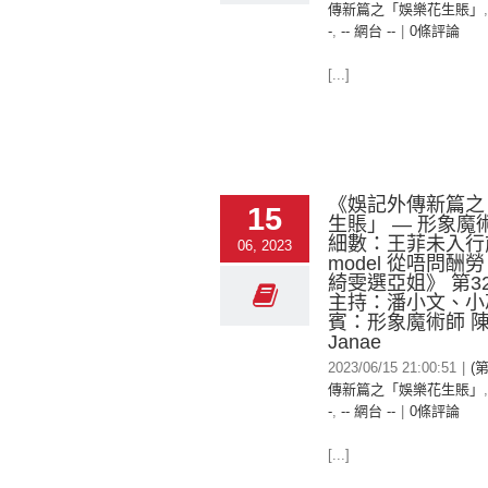
傳新篇之「娛樂花生賬」
-
,
-- 網台 --
|
0條評論
[...]
《娛記外傳新篇之
15
生賬」 — 形象魔
細數：王菲未入行
06, 2023
model 從唔問酬
綺雯選亞姐》 第
主持：潘小文、小
賓：形象魔術師 
Janae
2023/06/15 21:00:51
|
(
傳新篇之「娛樂花生賬」
-
,
-- 網台 --
|
0條評論
[...]