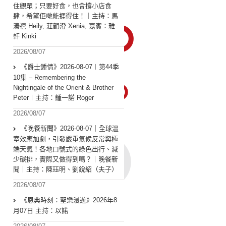
住觀眾；只要好食，也會撐小店食
肆，希望佢哋能捱得住！｜主持：馬
溱禧 Heily, 莊韻澄 Xenia, 嘉賓：雅
軒 Kinki
2026/08/07
《爵士鍾情》2026-08-07︱第44季
10集 – Remembering the
Nightingale of the Orient & Brother
Peter︱主持：鍾一諾 Roger
2026/08/07
《晚餐新聞》2026-08-07｜全球溫
室效應加劇，引發嚴重氣候反常與極
端天氣！各地口號式的綠色出行、減
少碳排，實際又做得到嗎？｜晚餐新
聞｜主持：陳珏明、劉銳紹（夫子）
2026/08/07
《恩典時刻：聖樂漫遊》2026年8
月07日 主持：以諾