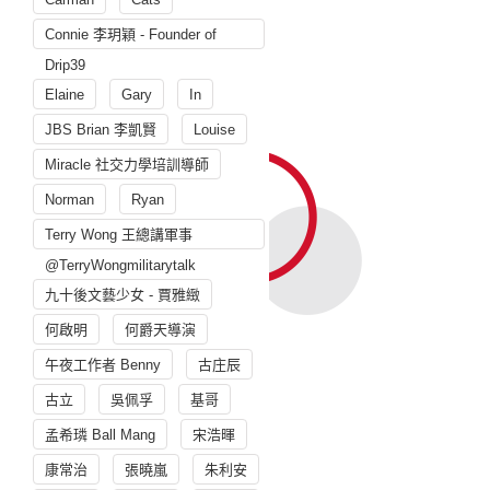
Connie 李玥穎 - Founder of
Drip39
Elaine
Gary
In
JBS Brian 李凱賢
Louise
Miracle 社交力學培訓導師
Norman
Ryan
Terry Wong 王總講軍事
@TerryWongmilitarytalk
九十後文藝少女 - 賈雅緻
何啟明
何爵天導演
午夜工作者 Benny
古庄辰
古立
吳佩孚
基哥
孟希璘 Ball Mang
宋浩暉
康常治
張曉嵐
朱利安