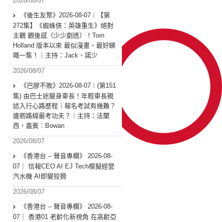
2026/08/07
《後生友聚》2026-08-07︱【第
272集】《蜘蛛俠：英雄重生》絕對
主觀 觀後感（少少劇透）！Tom
Holland 版本以來 最似漫畫、最好睇
嘅一集！｜主持：Jack、諾少
2026/08/07
《巴膠不敗》2026-08-07︱(第151
集) 由巴士迷變身車長！年輕車長親
述入行心路歷程｜報名考試有幾難？
邊啲路線最考功夫？︱主持：法蘭
西，嘉賓︰Bowan
2026/08/07
《香港台 – 聲音專欄》 2026-08-
07｜ 信報CEO AI EJ Tech模擬經營
汽水機 AI即變狡猾
2026/08/07
《香港台 – 聲音專欄》 2026-08-
07｜ 香港01 老齡化新視角 在高齡亞