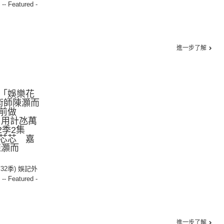
,
-- Featured -
進一步了解
「娛樂花
術師陳灝而
前做
勞 用計氹萬
32季2集
芯芯 嘉
陳灝而
第32季) 娛記外
,
-- Featured -
進一步了解