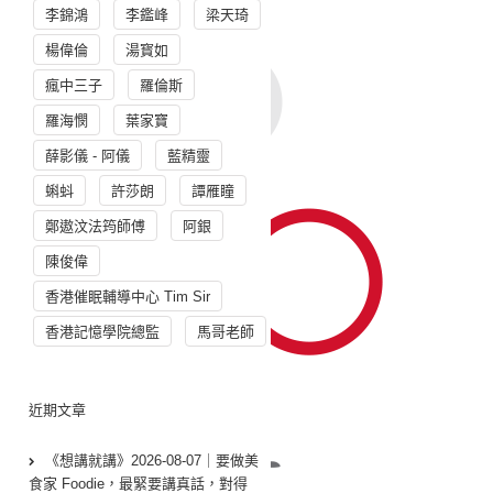
李錦鴻
李鑑峰
梁天琦
楊偉倫
湯寳如
瘋中三子
羅倫斯
羅海憫
葉家寶
薛影儀 - 阿儀
藍精靈
蝌蚪
許莎朗
譚雁瞳
鄭遨汶法筠師傅
阿銀
陳俊偉
香港催眠輔導中心 Tim Sir
香港記憶學院總監
馬哥老師
近期文章
《想講就講》2026-08-07｜要做美
食家 Foodie，最緊要講真話，對得