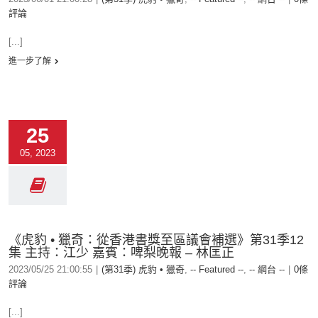
評論
[...]
進一步了解
25
05, 2023
《虎豹 • 獵奇：從香港書獎至區議會補選》第31季12
集 主持：江少 嘉賓：啤梨晚報 – 林匡正
2023/05/25 21:00:55
|
(第31季) 虎豹 • 獵奇
,
-- Featured --
,
-- 網台 --
|
0條
評論
[...]