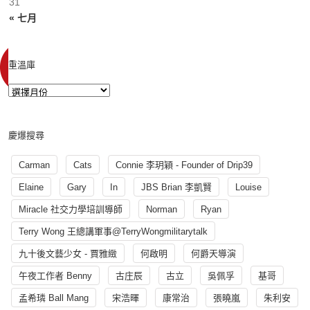
31
« 七月
重溫庫
慶爆搜尋
Carman
Cats
Connie 李玥穎 - Founder of Drip39
Elaine
Gary
In
JBS Brian 李凱賢
Louise
Miracle 社交力學培訓導師
Norman
Ryan
Terry Wong 王總講軍事@TerryWongmilitarytalk
九十後文藝少女 - 賈雅緻
何啟明
何爵天導演
午夜工作者 Benny
古庄辰
古立
吳佩孚
基哥
孟希璘 Ball Mang
宋浩暉
康常治
張曉嵐
朱利安