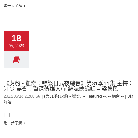
進一步了解
18
05, 2023
《虎豹 • 獵奇：暢談日式夜總會》第31季11集 主持：
江少 嘉賓：資深傳媒人/前雜誌總編輯 – 梁德民
2023/05/18 21:00:56
|
(第31季) 虎豹 • 獵奇
,
-- Featured --
,
-- 網台 --
|
0條
評論
[...]
進一步了解