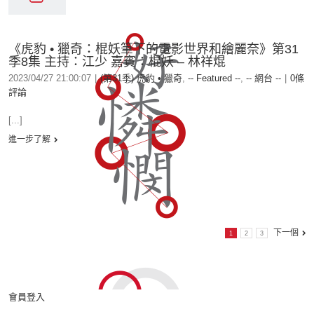
《虎豹 • 獵奇：棍妖筆下的電影世界和繪麗奈》第31
季8集 主持：江少 嘉賓：棍妖 – 林祥焜
2023/04/27 21:00:07
|
(第31季) 虎豹 • 獵奇
,
-- Featured --
,
-- 網台 --
|
0條
評論
[...]
進一步了解
下一個
1
2
3
會員登入