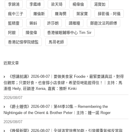
李錦鴻
李鑑峰
梁天琦
楊偉倫
湯寳如
瘋中三子
羅倫斯
羅海憫
葉家寶
薛影儀 - 阿儀
藍精靈
蝌蚪
許莎朗
譚雁瞳
鄭遨汶法筠師傅
阿銀
陳俊偉
香港催眠輔導中心 Tim Sir
香港記憶學院總監
馬哥老師
近期文章
《想講就講》2026-08-07｜要做美食家 Foodie，最緊要講真話，對得
住觀眾；只要好食，也會撐小店食肆，希望佢哋能捱得住！｜主持：馬
溱禧 Heily, 莊韻澄 Xenia, 嘉賓：雅軒 Kinki
2026/08/07
《爵士鍾情》2026-08-07︱第44季10集 – Remembering the
Nightingale of the Orient & Brother Peter︱主持：鍾一諾 Roger
2026/08/07
《晚餐新聞》2026-08-07｜全球溫室效應加劇，引發嚴重氣候反常與