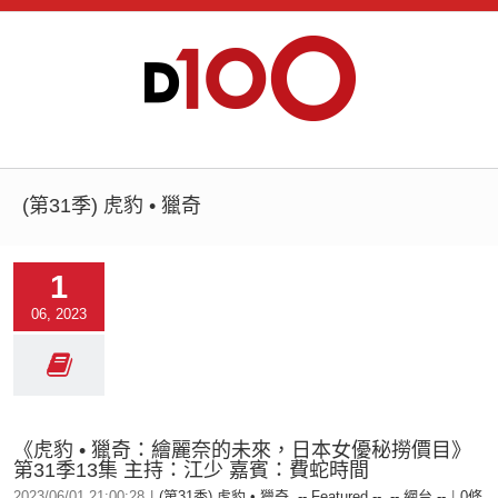
(第31季) 虎豹 • 獵奇
1
06, 2023
《虎豹 • 獵奇：繪麗奈的未來，日本女優秘撈價目》
第31季13集 主持：江少 嘉賓：費蛇時間
2023/06/01 21:00:28
|
(第31季) 虎豹 • 獵奇
,
-- Featured --
,
-- 網台 --
|
0條