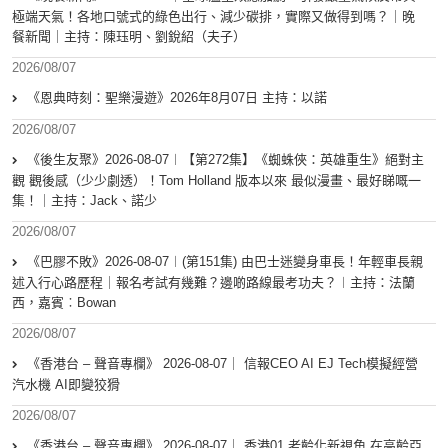
極端天氣！各地口號式的綠色出行、減少碳排，實際又做得到嗎？｜晚
餐新聞｜主持：陳珏明、劉銳紹（夫子）
2026/08/07
《恩典時刻：聖樂漫遊》2026年8月07日 主持：以諾
2026/08/07
《後生友聚》2026-08-07︱【第272集】《蜘蛛俠：英雄重生》絕對主
觀 觀後感（少少劇透）！Tom Holland 版本以來 最似漫畫、最好睇嘅一
集！｜主持：Jack、諾少
2026/08/07
《巴膠不敗》2026-08-07︱(第151集) 由巴士迷變身車長！年輕車長親
述入行心路歷程｜報名考試有幾難？邊啲路線最考功夫？︱主持：法蘭
西，嘉賓︰Bowan
2026/08/07
《香港台 – 聲音專欄》 2026-08-07｜ 信報CEO AI EJ Tech模擬經營
汽水機 AI即變狡猾
2026/08/07
《香港台 – 聲音專欄》 2026-08-07｜ 香港01 老齡化新視角 在高齡亞