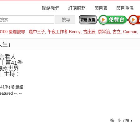
聯絡我們
訂購服務
節目表
節目重溫
D100 慶爆搜尋 :
瘋中三子
,
午夜工作者 Benny
,
古庄辰
,
康常治
,
古立
,
Carman
,
羅倫斯
人生」
言看人
8︱第41季
：海豚世界
界｜主持：
第41季) 劉銳紹
eatured --
,
--
進一步了解