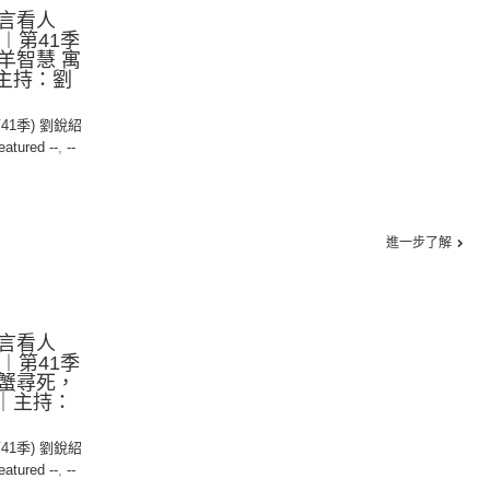
言看人
1︱第41季
羚羊智慧 寓
｜主持：劉
第41季) 劉銳紹
eatured --
,
--
進一步了解
言看人
4︱第41季
攀蟹尋死，
贏｜主持：
第41季) 劉銳紹
eatured --
,
--