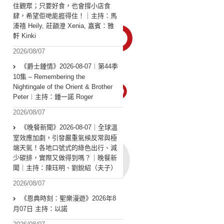
住觀眾；只要好食，也會撐小店食
肆，希望佢哋能捱得住！｜主持：馬
溱禧 Heily, 莊韻澄 Xenia, 嘉賓：雅
軒 Kinki
2026/08/07
《爵士鍾情》2026-08-07︱第44季
10集 – Remembering the
Nightingale of the Orient & Brother
Peter︱主持：鍾一諾 Roger
2026/08/07
《晚餐新聞》2026-08-07｜全球溫
室效應加劇，引發嚴重氣候反常與極
端天氣！各地口號式的綠色出行、減
少碳排，實際又做得到嗎？｜晚餐新
聞｜主持：陳珏明、劉銳紹（夫子）
2026/08/07
《恩典時刻：聖樂漫遊》2026年8
月07日 主持：以諾