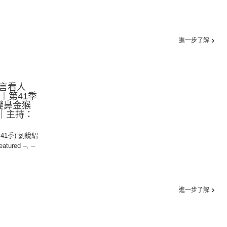
進一步了解
言看人
7︱第41季
：變鼻金猴
善｜主持：
第41季) 劉銳紹
eatured --
,
--
進一步了解