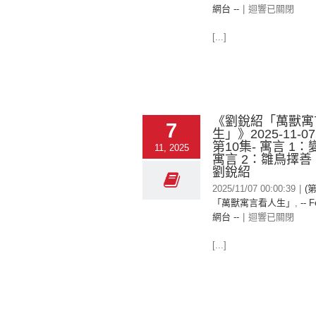
網台 --
|
迴響已關閉
[...]
《劉銳紹「萬獸寓
7
生」》2025-11-0
第10集- 寓言 1
11, 2025
寓言 2：雛鳥擇
劉銳紹
2025/11/07 00:00:39
|
(
「萬獸寓言看人生」
,
-- F
網台 --
|
迴響已關閉
[...]