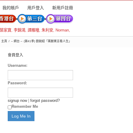
我的賬戶
用戶登入
新用戶註冊
葉家寶
,
李錦鴻
,
譚雁瞳
,
朱利安
,
Norman
,
主頁
-- 網台 --
(第41季) 劉銳紹「萬獸寓言看人生」
會員登入
Username:
Password:
signup now
|
forgot password?
Remember Me