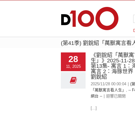
(第41季) 劉銳紹「萬獸寓言看
《劉銳紹「萬獸寓
28
生」》2025-11-2
第13集- 寓言 1
11, 2025
寓言 2：海豚世
劉銳紹
2025/11/28 00:00:04
|
(
「萬獸寓言看人生」
,
-- F
網台 --
|
迴響已關閉
[...]