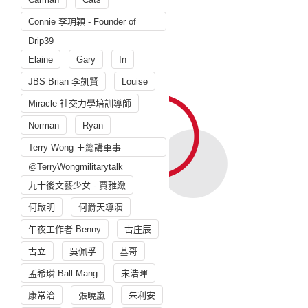
Connie 李玥穎 - Founder of
Drip39
Elaine
Gary
In
JBS Brian 李凱賢
Louise
Miracle 社交力學培訓導師
Norman
Ryan
Terry Wong 王總講軍事
@TerryWongmilitarytalk
九十後文藝少女 - 賈雅緻
何啟明
何爵天導演
午夜工作者 Benny
古庄辰
古立
吳佩孚
基哥
孟希璘 Ball Mang
宋浩暉
康常治
張曉嵐
朱利安