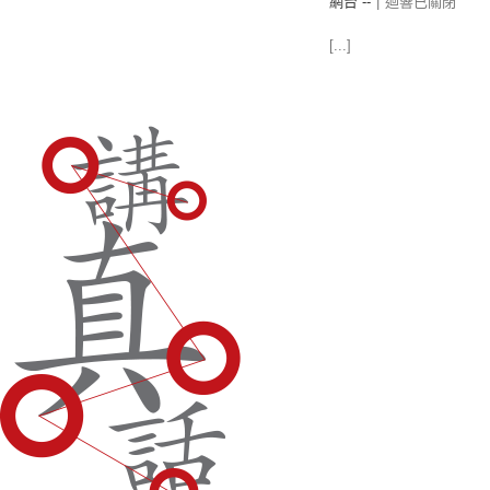
網台 --
|
迴響已關閉
[...]