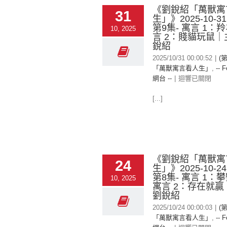
《劉銳紹「萬獸寓
31
生」》2025-10-3
第9集- 寓言 1：
10, 2025
言 2：賤貓玩鼠
銳紹
2025/10/31 00:00:52
|
(
「萬獸寓言看人生」
,
-- F
網台 --
|
迴響已關閉
[...]
《劉銳紹「萬獸寓
24
生」》2025-10-2
第8集- 寓言 1：
10, 2025
寓言 2：存在就
劉銳紹
2025/10/24 00:00:03
|
(
「萬獸寓言看人生」
,
-- F