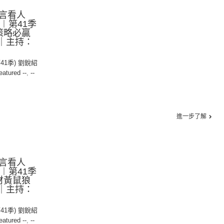
言看人
1︱第41季
：策略必贏
述｜主持：
第41季) 劉銳紹
eatured --
,
--
進一步了解
言看人
4︱第41季
：豺黃鼠狼
贏｜主持：
第41季) 劉銳紹
eatured --
,
--