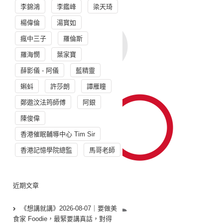
李錦鴻
李鑑峰
梁天琦
楊偉倫
湯寳如
瘋中三子
羅倫斯
羅海憫
葉家寶
薛影儀 - 阿儀
藍精靈
蝌蚪
許莎朗
譚雁瞳
鄭遨汶法筠師傅
阿銀
陳俊偉
香港催眠輔導中心 Tim Sir
香港記憶學院總監
馬哥老師
近期文章
《想講就講》2026-08-07｜要做美
食家 Foodie，最緊要講真話，對得