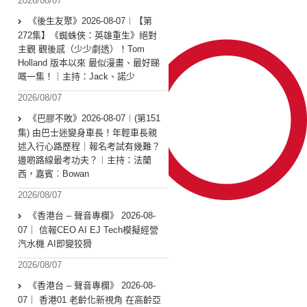
2026/08/07
《後生友聚》2026-08-07︱【第
272集】《蜘蛛俠：英雄重生》絕對
主觀 觀後感（少少劇透）！Tom
Holland 版本以來 最似漫畫、最好睇
嘅一集！｜主持：Jack、諾少
2026/08/07
《巴膠不敗》2026-08-07︱(第151
集) 由巴士迷變身車長！年輕車長親
述入行心路歷程｜報名考試有幾難？
邊啲路線最考功夫？︱主持：法蘭
西，嘉賓︰Bowan
2026/08/07
《香港台 – 聲音專欄》 2026-08-
07｜ 信報CEO AI EJ Tech模擬經營
汽水機 AI即變狡猾
2026/08/07
《香港台 – 聲音專欄》 2026-08-
07｜ 香港01 老齡化新視角 在高齡亞