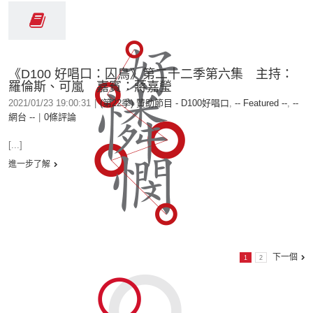
《D100 好唱口：囚鳥》第二十二季第六集 主持：
羅倫斯、可嵐 嘉賓：蔣嘉瑩
2021/01/23 19:00:31
|
(第22季) 贊助節目 - D100好唱口
,
-- Featured --
,
--
網台 --
|
0條評論
[...]
進一步了解
下一個
1
2