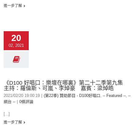
進一步了解
20
02, 2021
《D100 好唱口：樂壇在哪裏》第二十二季第九集
主持：羅倫斯、可嵐、李焯豪 嘉賓：梁焯皓
2021/02/20 19:00:19
|
(第22季) 贊助節目 - D100好唱口
,
-- Featured --
,
--
網台 --
|
0條評論
[...]
進一步了解