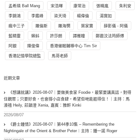
孟希璘 Ball Mang
宋浩暉
康常治
張曉嵐
朱利安
李錦鴻
李鑑峰
梁天琦
楊偉倫
湯寳如
瘋中三子
羅倫斯
羅海憫
葉家寶
薛影儀 - 阿儀
藍精靈
蝌蚪
許莎朗
譚雁瞳
鄭遨汶法筠師傅
阿銀
陳俊偉
香港催眠輔導中心 Tim Sir
香港記憶學院總監
馬哥老師
近期文章
《想講就講》2026-08-07｜要做美食家 Foodie，最緊要講真話，對得
住觀眾；只要好食，也會撐小店食肆，希望佢哋能捱得住！｜主持：馬
溱禧 Heily, 莊韻澄 Xenia, 嘉賓：雅軒 Kinki
2026/08/07
《爵士鍾情》2026-08-07︱第44季10集 – Remembering the
Nightingale of the Orient & Brother Peter︱主持：鍾一諾 Roger