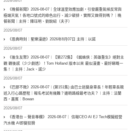
2026/08/07
《晚餐新聞》2026-08-07｜全球溫室效應加劇，引發嚴重氣候反常與
極端天氣！各地口號式的綠色出行、減少碳排，實際又做得到嗎？｜晚
餐新聞｜主持：陳珏明、劉銳紹（夫子）
2026/08/07
《恩典時刻：聖樂漫遊》2026年8月07日 主持：以諾
2026/08/07
《後生友聚》2026-08-07︱【第272集】《蜘蛛俠：英雄重生》絕對主
觀 觀後感（少少劇透）！Tom Holland 版本以來 最似漫畫、最好睇嘅一
集！｜主持：Jack、諾少
2026/08/07
《巴膠不敗》2026-08-07︱(第151集) 由巴士迷變身車長！年輕車長親
述入行心路歷程｜報名考試有幾難？邊啲路線最考功夫？︱主持：法蘭
西，嘉賓︰Bowan
2026/08/07
《香港台 – 聲音專欄》 2026-08-07｜ 信報CEO AI EJ Tech模擬經營
汽水機 AI即變狡猾