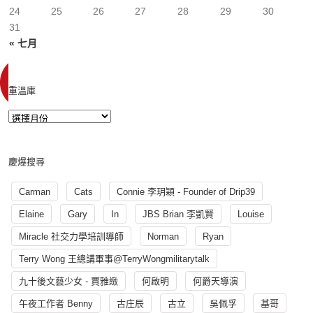
24
25
26
27
28
29
30
31
« 七月
重溫庫
慶爆搜尋
Carman
Cats
Connie 李玥穎 - Founder of Drip39
Elaine
Gary
In
JBS Brian 李凱賢
Louise
Miracle 社交力學培訓導師
Norman
Ryan
Terry Wong 王總講軍事@TerryWongmilitarytalk
九十後文藝少女 - 賈雅緻
何啟明
何爵天導演
午夜工作者 Benny
古庄辰
古立
吳佩孚
基哥