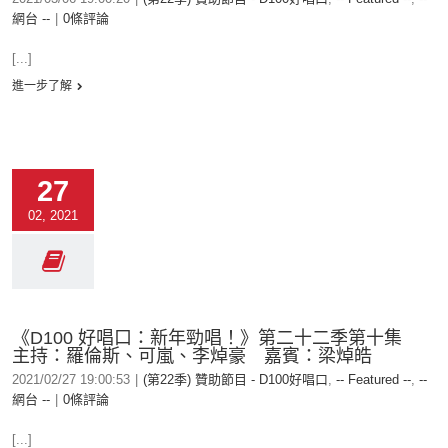
網台 --
|
0條評論
[...]
進一步了解
27
02, 2021
《D100 好唱口：新年勁唱！》第二十二季第十集
主持：羅倫斯、可嵐、李焯豪 嘉賓：梁焯皓
2021/02/27 19:00:53
|
(第22季) 贊助節目 - D100好唱口
,
-- Featured --
,
--
網台 --
|
0條評論
[...]