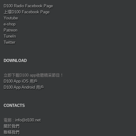
D100 Radio Facebook Page
上環D100 Facebook Page
Youtube
e-shop
Patreon
TuneIn
Twitter
DOWNLOAD
立即下載D100 app收聽精采節目！
D100 App iOS 用戶
D100 App Android 用戶
CONTACTS
電郵 :
info@d100.net
關於我們
聯絡我們