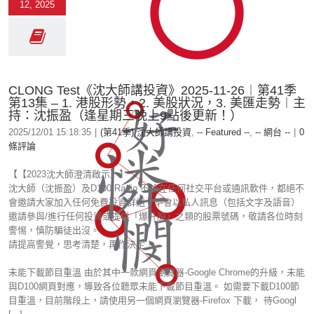
12, 2025
CLONG Test《沈大師講投資》2025-11-26︱第41季
第13集 – 1. 港股形勢，2. 美股狀況，3. 美匯走勢︱主
持：沈振盈（逢星期三晚上9點後更新！）
2025/12/01 15:18:35
|
(第41季) 沈大師講投資
,
-- Featured --
,
-- 網台 --
|
0
條評論
【【2023沈大師澄清啟示】】
沈大師（沈振盈）及D100 Radio 不論在任何社交平台或通訊軟件，都絕不
會邀請大家加入任何免費投資群組，不會以私人訊息（包括文字及語音）
邀請參與/進行任何投資或提供「爆升股」之類的股票號碼，敬請各位時刻
警惕，慎防騙徒出沒。
請提高警覺，思考清楚，再作決定！
未能下載節目重溫 由於其中一款網頁瀏覽器-Google Chrome的升級，未能
與D100網頁對應，導致各位聽眾未能下載節目重溫。 如需要下載D100節
目重溫，目前階段上，請使用另一個網頁瀏覽器-Firefox 下載， 待Googl