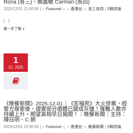
Rona (吾三)，關嘉敏 Carman (吾四)
2025/12/01 21:00:04
|
-- Featured --
,
-- 香港台 --
,
吾三吾四
|
0條評論
[...]
進一步了解
1
12, 2025
《晚餐新聞》2025-12-01｜《宏福苑》大火慘案，經
警方搜索後，證實部分遺體已變成灰燼！罹難人數亦
持續上升，期望真相早日揭開！｜晚餐新聞｜主持：
陳珏明、C 朗
2025/12/01 19:00:26
|
-- Featured --
,
-- 香港台 --
,
晚餐新聞
|
0條評論