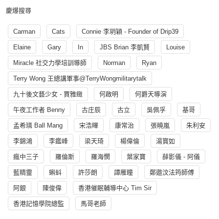
慶爆搜尋
Carman
Cats
Connie 李玥穎 - Founder of Drip39
Elaine
Gary
In
JBS Brian 李凱賢
Louise
Miracle 社交力學培訓導師
Norman
Ryan
Terry Wong 王總講軍事@TerryWongmilitarytalk
九十後文藝少女 - 賈雅緻
何啟明
何爵天導演
午夜工作者 Benny
古庄辰
古立
吳佩孚
基哥
孟希璘 Ball Mang
宋浩暉
康常治
張曉嵐
朱利安
李錦鴻
李鑑峰
梁天琦
楊偉倫
湯寳如
瘋中三子
羅倫斯
羅海憫
葉家寶
薛影儀 - 阿儀
藍精靈
蝌蚪
許莎朗
譚雁瞳
鄭遨汶法筠師傅
阿銀
陳俊偉
香港催眠輔導中心 Tim Sir
香港記憶學院總監
馬哥老師