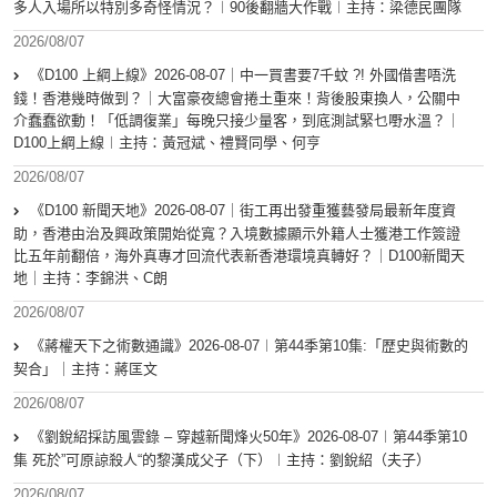
多人入場所以特別多奇怪情況？︱90後翻牆大作戰︱主持：梁德民團隊
2026/08/07
《D100 上綱上線》2026-08-07｜中一買書要7千蚊 ?! 外國借書唔洗
錢！香港幾時做到？｜大富豪夜總會捲土重來！背後股東換人，公關中
介蠢蠢欲動！「低調復業」每晚只接少量客，到底測試緊乜嘢水溫？｜
D100上綱上線︱主持：黃冠斌、禮賢同學、何亨
2026/08/07
《D100 新聞天地》2026-08-07｜街工再出發重獲藝發局最新年度資
助，香港由治及興政策開始從寬？入境數據顯示外籍人士獲港工作簽證
比五年前翻倍，海外真專才回流代表新香港環境真轉好？｜D100新聞天
地｜主持：李錦洪、C朗
2026/08/07
《蔣權天下之術數通識》2026-08-07︱第44季第10集:「歴史與術數的
契合」｜主持：蔣匡文
2026/08/07
《劉銳紹採訪風雲錄 – 穿越新聞烽火50年》2026-08-07︱第44季第10
集 死於”可原諒殺人“的黎漢成父子（下）︱主持：劉銳紹（夫子）
2026/08/07