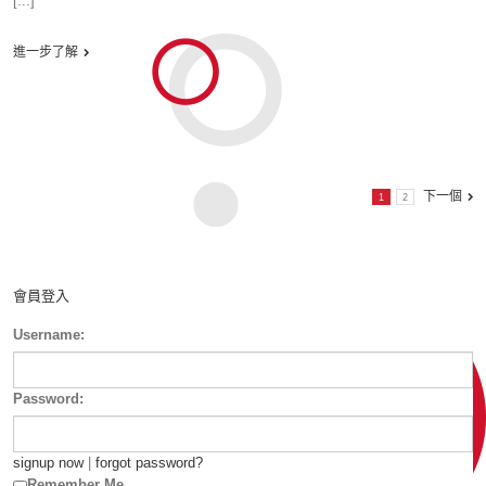
[...]
進一步了解
下一個
1
2
會員登入
Username:
Password:
signup now
|
forgot password?
Remember Me