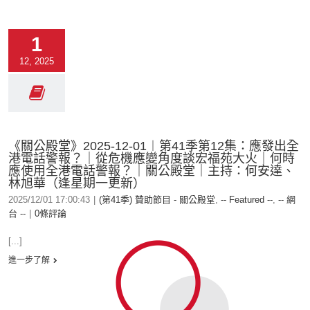
1
12, 2025
《關公殿堂》2025-12-01︱第41季第12集：應發出全
港電話警報？｜從危機應變角度談宏福苑大火｜何時
應使用全港電話警報？｜關公殿堂｜主持：何安達、
林旭華（逢星期一更新）
2025/12/01 17:00:43
|
(第41季) 贊助節目 - 關公殿堂
,
-- Featured --
,
-- 網
台 --
|
0條評論
[...]
進一步了解