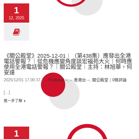
1
12, 2025
《關公殿堂》2025-12-01︱（第438集）應發出全港
電話警報？｜從危機應變角度談宏福苑大火｜何時應
使用全港電話警報？｜關公殿堂︱主持：林旭華，何
安達
2025/12/01 17:00:37
|
-- Featured --
,
-- 香港台 --
,
關公殿堂
|
0條評論
[...]
進一步了解
1