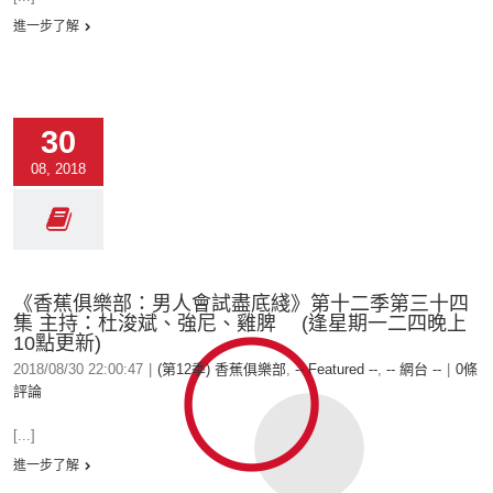
進一步了解
30
08, 2018
《香蕉俱樂部：男人會試盡底綫》第十二季第三十四
集 主持：杜浚斌、強尼、雞脾 (逢星期一二四晚上
10點更新)
2018/08/30 22:00:47
|
(第12季) 香蕉俱樂部
,
-- Featured --
,
-- 網台 --
|
0條
評論
[...]
進一步了解