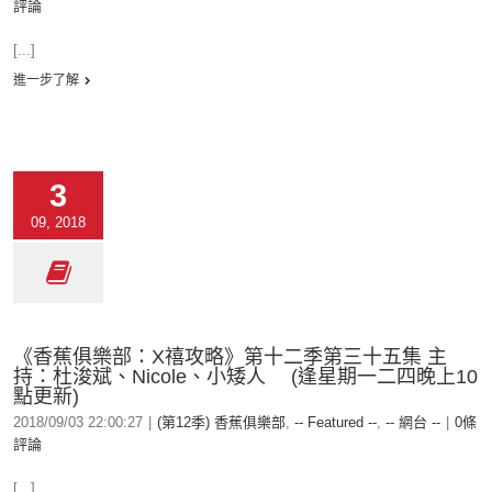
評論
[...]
進一步了解
3
09, 2018
《香蕉俱樂部：X禧攻略》第十二季第三十五集 主
持：杜浚斌、Nicole、小矮人 (逢星期一二四晚上10
點更新)
2018/09/03 22:00:27
|
(第12季) 香蕉俱樂部
,
-- Featured --
,
-- 網台 --
|
0條
評論
[...]