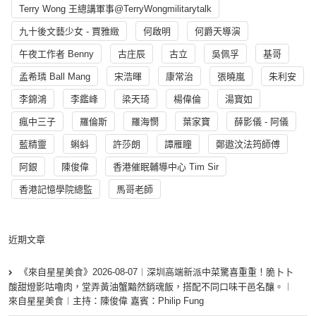
Terry Wong 王總講軍事@TerryWongmilitarytalk
九十後文藝少女 - 賈雅緻
何啟明
何爵天導演
午夜工作者 Benny
古庄辰
古立
吳佩孚
基哥
孟希璘 Ball Mang
宋浩暉
康常治
張曉嵐
朱利安
李錦鴻
李鑑峰
梁天琦
楊偉倫
湯寳如
瘋中三子
羅倫斯
羅海憫
葉家寶
薛影儀 - 阿儀
藍精靈
蝌蚪
許莎朗
譚雁瞳
鄭遨汶法筠師傅
阿銀
陳俊偉
香港催眠輔導中心 Tim Sir
香港記憶學院總監
馬哥老師
近期文章
《來自星星美食》2026-08-07︱深圳高端新派中菜驚喜重重！脆卜卜
酸甜燈影咕嚕肉，堂弄黃油蟹黯然銷魂飯，搭配不同口味干邑名釀。︱
來自星星美食︱主持：陳俊偉 嘉賓：Philip Fung