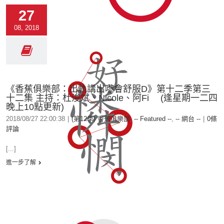
27
08, 2018
《香蕉俱樂部：出軌講出嚟會舒服D》第十二季第三
十二集 主持：杜浚斌、Nicole、阿Fi (逢星期一二四
晚上10點更新)
2018/08/27 22:00:38
|
(第12季) 香蕉俱樂部
,
-- Featured --
,
-- 網台 --
|
0條
評論
[...]
進一步了解