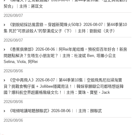
契合」｜主持：蔣匡文
2026/08/07
《劉銳紹採訪風雲錄 – 穿越新聞烽火50年》2026-08-07︱第44季第10
集 死於”可原諒殺人“的黎漢成父子（下）︱主持：劉銳紹（夫子）
2026/08/07
《香蕉俱樂部》2026-08-06︱阿Rei年尾結婚，預祝佢百年好合！新房
問題點解決？生唔生小朋友呢？︱主持：杜浚斌 Ben, 塔羅小公主
Selina, Viola, 阿Rei
2026/08/06
《空中再飛人》2026-08-07︱第44季第10集｜空姐飛馬尼拉掃淘寶
貨？挑戰食鴨仔蛋 + Jollibee隱藏用法！︱韓妹寧願瞓公司都唔想返韓
國？爆料航空界超嚴格階級文化！︱主持：寶珠、寶堅、Jack
2026/08/06
《啱傾啱講啱聽顏聯武》2026-08-06︱︱主持：顏聯武
2026/08/06