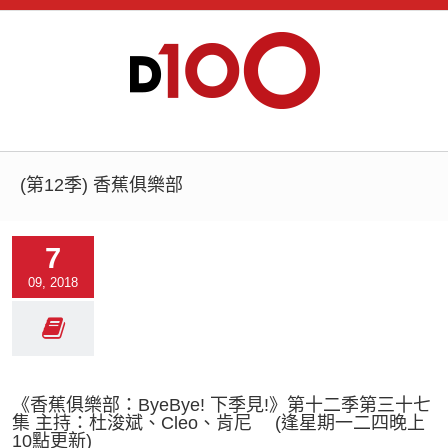
(第12季) 香蕉俱樂部
7
09, 2018
《香蕉俱樂部：ByeBye! 下季見!》第十二季第三十七
集 主持：杜浚斌、Cleo、肯尼 (逢星期一二四晚上
10點更新)