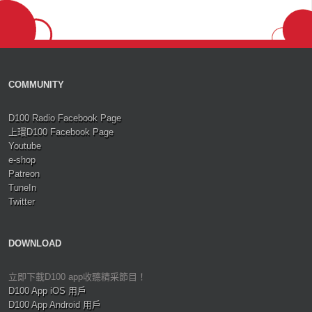
COMMUNITY
D100 Radio Facebook Page
上環D100 Facebook Page
Youtube
e-shop
Patreon
TuneIn
Twitter
DOWNLOAD
立即下載D100 app收聽精采節目！
D100 App iOS 用戶
D100 App Android 用戶