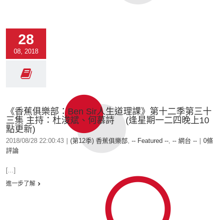
28
08, 2018
《香蕉俱樂部：Ben Sir人生道理課》第十二季第三十
三集 主持：杜浚斌、何慕詩 (逢星期一二四晚上10
點更新)
2018/08/28 22:00:43
|
(第12季) 香蕉俱樂部
,
-- Featured --
,
-- 網台 --
|
0條
評論
[...]
進一步了解