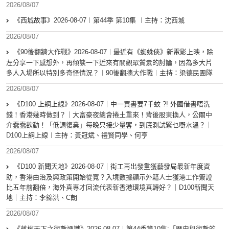
2026/08/07
《西城故事》2026-08-07︱第44季 第10集 ︱主持：沈西城
2026/08/07
《90後翻牆大作戰》2026-08-07︱最近有《蜘蛛俠》新電影上映，除
左分享一下感想外，再傾談一下近來有關觀眾質素的討論，因為多大片
多人入場所以特別多奇怪情況？︱90後翻牆大作戰︱主持：梁德民團隊
2026/08/07
《D100 上綱上線》2026-08-07｜中一買書要7千蚊 ?! 外國借書唔洗
錢！香港幾時做到？｜大富豪夜總會捲土重來！背後股東換人，公關中
介蠢蠢欲動！「低調復業」每晚只接少量客，到底測試緊乜嘢水溫？｜
D100上綱上線︱主持：黃冠斌、禮賢同學、何亨
2026/08/07
《D100 新聞天地》2026-08-07｜街工再出發重獲藝發局最新年度資
助，香港由治及興政策開始從寬？入境數據顯示外籍人士獲港工作簽證
比五年前翻倍，海外真專才回流代表新香港環境真轉好？｜D100新聞天
地｜主持：李錦洪、C朗
2026/08/07
《蔣權天下之術數通識》2026-08-07︱第44季第10集:「歴史與術數的