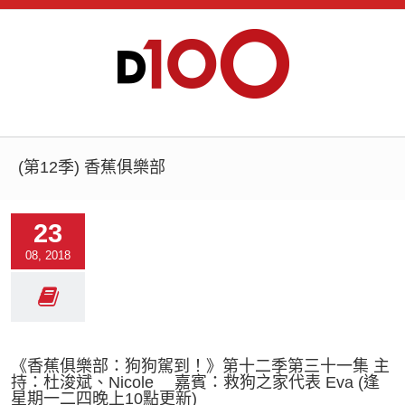
(第12季) 香蕉俱樂部
23
08, 2018
《香蕉俱樂部：狗狗駕到！》第十二季第三十一集 主
持：杜浚斌、Nicole 嘉賓：救狗之家代表 Eva (逢
星期一二四晚上10點更新)