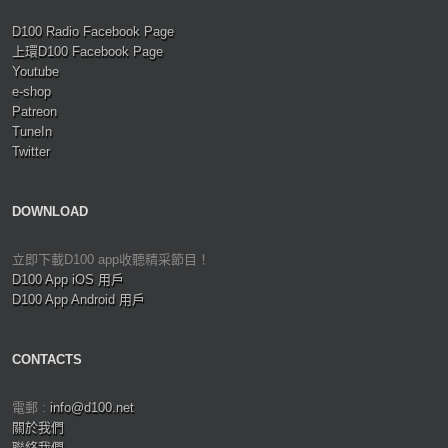
D100 Radio Facebook Page
上環D100 Facebook Page
Youtube
e-shop
Patreon
TuneIn
Twitter
DOWNLOAD
立即下載D100 app收聽精采節目！
D100 App iOS 用戶
D100 App Android 用戶
CONTACTS
電郵 :
info@d100.net
關於我們
聯絡我們