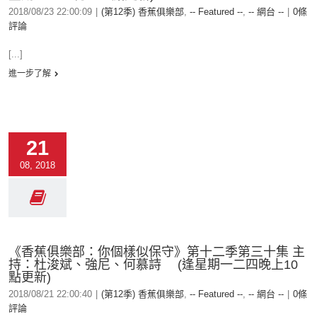
2018/08/23 22:00:09
|
(第12季) 香蕉俱樂部
,
-- Featured --
,
-- 網台 --
|
0條
評論
[...]
進一步了解
21
08, 2018
《香蕉俱樂部：你個樣似保守》第十二季第三十集 主
持：杜浚斌、強尼、何慕詩 (逢星期一二四晚上10
點更新)
2018/08/21 22:00:40
|
(第12季) 香蕉俱樂部
,
-- Featured --
,
-- 網台 --
|
0條
評論