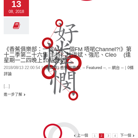
13
08, 2018
《香蕉俱樂部：一個AM 一個FM 唔啱Channel?!》第
十二季第二十六集 主持：杜浚斌、強尼、Cleo (逢
星期一二四晚上10點更新)
2018/08/13 22:00:54
|
(第12季) 香蕉俱樂部
,
-- Featured --
,
-- 網台 --
|
0條
評論
[...]
進一步了解
上一個
下一個
1
2
3
4