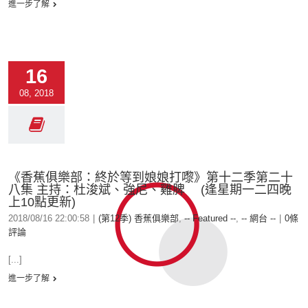
進一步了解
16
08, 2018
《香蕉俱樂部：終於等到娘娘打嚟》第十二季第二十
八集 主持：杜浚斌、強尼、雞脾 (逢星期一二四晚
上10點更新)
2018/08/16 22:00:58
|
(第12季) 香蕉俱樂部
,
-- Featured --
,
-- 網台 --
|
0條
評論
[...]
進一步了解