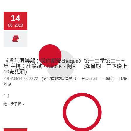
14
08, 2018
《香蕉俱樂部：睬你都笨cheque》第十二季第二十七
集 主持：杜浚斌、Nicole、阿Fi (逢星期一二四晚上
10點更新)
2018/08/14 22:00:22
|
(第12季) 香蕉俱樂部
,
-- Featured --
,
-- 網台 --
|
0條
評論
[...]
進一步了解