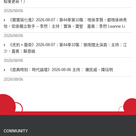
點後更新！）
2026/08/06
《寶寶搞乜鬼》2026-08-07︱第44季第10集︰唔係李賢，都唔係林秀
怡，佢係獨立歌手 – 李然︱主持：寶珠、寶堅 嘉賓：李然 Leanne Li
2026/08/06
《虎豹 • 獵奇》2026-08-07︱第44季10集：御用闊太演員︱主持：江
少，嘉賓：蘇恩磁
2026/08/06
《恩典時刻：時代論壇》2026-08-06 主持： 羅民威、陳珏明
2026/08/06
COMMUNITY