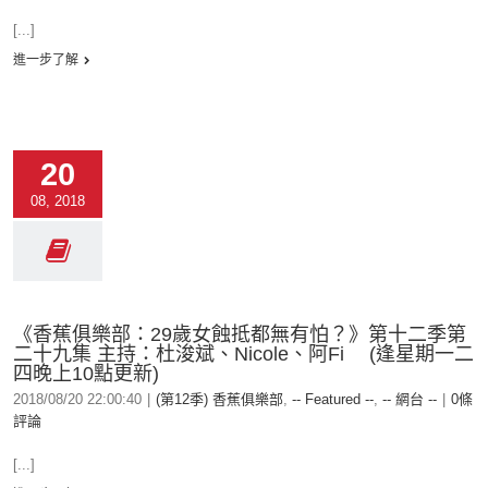
[...]
進一步了解
20
08, 2018
《香蕉俱樂部：29歲女蝕抵都無有怕？》第十二季第
二十九集 主持：杜浚斌、Nicole、阿Fi (逢星期一二
四晚上10點更新)
2018/08/20 22:00:40
|
(第12季) 香蕉俱樂部
,
-- Featured --
,
-- 網台 --
|
0條
評論
[...]