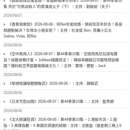
《劉銳紹採訪風雲錄 – 穿越新聞烽火50年》2026-08-07︱第44季第10
集 死於”可原諒殺人“的黎漢成父子（下）︱主持：劉銳紹（夫子）
2026/08/07
《香蕉俱樂部》2026-08-06︱阿Rei年尾結婚，預祝佢百年好合！新房
問題點解決？生唔生小朋友呢？︱主持：杜浚斌 Ben, 塔羅小公主
Selina, Viola, 阿Rei
2026/08/06
《空中再飛人》2026-08-07︱第44季第10集｜空姐飛馬尼拉掃淘寶
貨？挑戰食鴨仔蛋 + Jollibee隱藏用法！︱韓妹寧願瞓公司都唔想返韓
國？爆料航空界超嚴格階級文化！︱主持：寶珠、寶堅、Jack
2026/08/06
《啱傾啱講啱聽顏聯武》2026-08-06︱︱主持：顏聯武
2026/08/06
《日本咒怨凶間》2026-08-07︱第44季第10集：︱主持：藍秀朗
2026/08/06
《沈大師講投資》2026-08-05︱第44季第10集 – 1.港股市況，2.道
指，3.美匯指數，4.美國信貸違約掉期︱主持：沈振盈（逢星期三晚上9