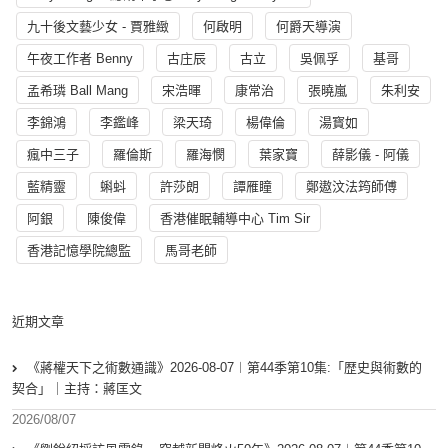
九十後文藝少女 - 賈雅緻
何啟明
何爵天導演
午夜工作者 Benny
古庄辰
古立
吳佩孚
基哥
孟希璘 Ball Mang
宋浩暉
康常治
張曉嵐
朱利安
李錦鴻
李鑑峰
梁天琦
楊偉倫
湯寳如
瘋中三子
羅倫斯
羅海憫
葉家寶
薛影儀 - 阿儀
藍精靈
蝌蚪
許莎朗
譚雁瞳
鄭遨汶法筠師傅
阿銀
陳俊偉
香港催眠輔導中心 Tim Sir
香港記憶學院總監
馬哥老師
近期文章
《蔣權天下之術數通識》2026-08-07︱第44季第10集:「歴史與術數的
契合」｜主持：蔣匡文
2026/08/07