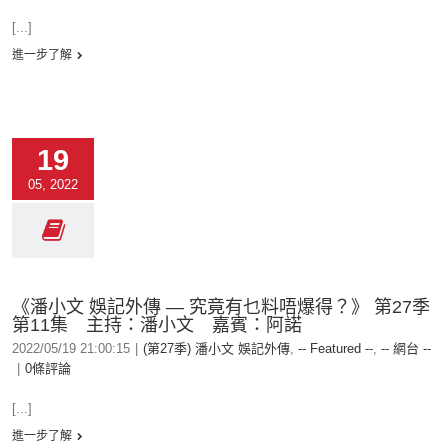
[...]
進一步了解
19
05, 2022
《潘小文 娛記外傳 — 究竟有乜料唔爆得？》 第27季
第11集 主持：潘小文 嘉賓：阿諾
2022/05/19 21:00:15
|
(第27季) 潘小文 娛記外傳
,
-- Featured --
,
-- 網台 --
|
0條評論
[...]
進一步了解