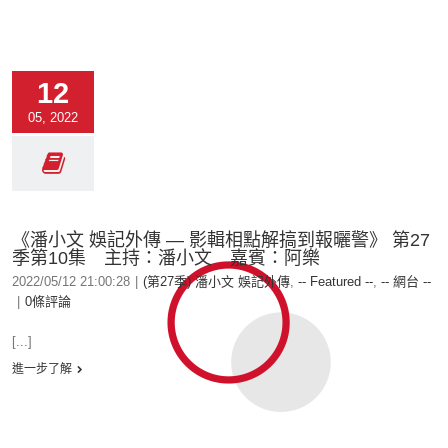
12
05, 2022
《潘小文 娛記外傳 — 影輯相點解搞到報曬警》 第27
季第10集 主持：潘小文 嘉賓：阿樂
2022/05/12 21:00:28
|
(第27季) 潘小文 娛記外傳
,
-- Featured --
,
-- 網台 --
|
0條評論
[...]
進一步了解