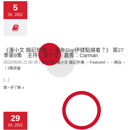
5
05, 2022
《潘小文 娛記外傳 — 當年Gigi伊健點撻着？》 第27
季第9集 主持：潘小文 嘉賓：Carman
2022/05/05 21:00:39
|
(第27季) 潘小文 娛記外傳
,
-- Featured --
,
-- 網台 --
|
1條評論
[...]
進一步了解
29
04, 2022