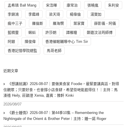
孟希璘 Ball Mang
宋浩暉
康常治
張曉嵐
朱利安
李錦鴻
李鑑峰
梁天琦
楊偉倫
湯寳如
瘋中三子
羅倫斯
羅海憫
葉家寶
薛影儀 - 阿儀
藍精靈
蝌蚪
許莎朗
譚雁瞳
鄭遨汶法筠師傅
阿銀
陳俊偉
香港催眠輔導中心 Tim Sir
香港記憶學院總監
馬哥老師
近期文章
《想講就講》2026-08-07｜要做美食家 Foodie，最緊要講真話，對得
住觀眾；只要好食，也會撐小店食肆，希望佢哋能捱得住！｜主持：馬
溱禧 Heily, 莊韻澄 Xenia, 嘉賓：雅軒 Kinki
2026/08/07
《爵士鍾情》2026-08-07︱第44季10集 – Remembering the
Nightingale of the Orient & Brother Peter︱主持：鍾一諾 Roger