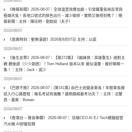
2026/08/07
《晚餐新聞》2026-08-07｜全球溫室效應加劇，引發嚴重氣候反常與
極端天氣！各地口號式的綠色出行、減少碳排，實際又做得到嗎？｜晚
餐新聞｜主持：陳珏明、劉銳紹（夫子）
2026/08/07
《恩典時刻：聖樂漫遊》2026年8月07日 主持：以諾
2026/08/07
《後生友聚》2026-08-07︱【第272集】《蜘蛛俠：英雄重生》絕對主
觀 觀後感（少少劇透）！Tom Holland 版本以來 最似漫畫、最好睇嘅一
集！｜主持：Jack、諾少
2026/08/07
《巴膠不敗》2026-08-07︱(第151集) 由巴士迷變身車長！年輕車長親
述入行心路歷程｜報名考試有幾難？邊啲路線最考功夫？︱主持：法蘭
西，嘉賓︰Bowan
2026/08/07
《香港台 – 聲音專欄》 2026-08-07｜ 信報CEO AI EJ Tech模擬經營
汽水機 AI即變狡猾