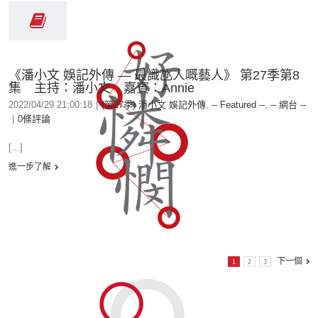
《潘小文 娛記外傳 — 最識氹人嘅藝人》 第27季第8
集 主持：潘小文 嘉賓：Annie
2022/04/29 21:00:18
|
(第27季) 潘小文 娛記外傳
,
-- Featured --
,
-- 網台 --
|
0條評論
[...]
進一步了解
下一個
1
2
3