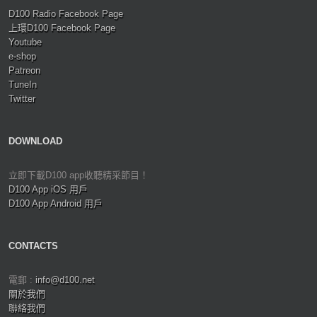
D100 Radio Facebook Page
上環D100 Facebook Page
Youtube
e-shop
Patreon
TuneIn
Twitter
DOWNLOAD
立即下載D100 app收聽精采節目！
D100 App iOS 用戶
D100 App Android 用戶
CONTACTS
電郵 :
info@d100.net
關於我們
聯絡我們