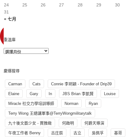
24
25
26
27
28
29
30
31
« 七月
重溫庫
慶爆搜尋
Carman
Cats
Connie 李玥穎 - Founder of Drip39
Elaine
Gary
In
JBS Brian 李凱賢
Louise
Miracle 社交力學培訓導師
Norman
Ryan
Terry Wong 王總講軍事@TerryWongmilitarytalk
九十後文藝少女 - 賈雅緻
何啟明
何爵天導演
午夜工作者 Benny
古庄辰
古立
吳佩孚
基哥