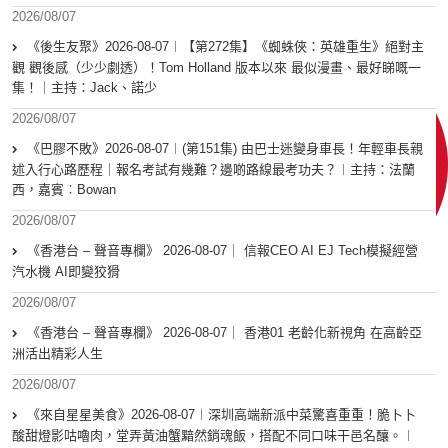
2026/08/07
《後生友聚》2026-08-07︱【第272集】《蜘蛛俠：英雄重生》絕對主
觀 觀後感（少少劇透）！Tom Holland 版本以來 最似漫畫、最好睇嘅一
集！｜主持：Jack、諾少
2026/08/07
《巴膠不敗》2026-08-07︱(第151集) 由巴士迷變身車長！年輕車長親
述入行心路歷程｜報名考試有幾難？邊啲路線最考功夫？︱主持：法蘭
西，嘉賓︰Bowan
2026/08/07
《香港台 – 聲音專欄》 2026-08-07｜ 信報CEO AI EJ Tech模擬經營
汽水機 AI即變狡猾
2026/08/07
《香港台 – 聲音專欄》 2026-08-07｜ 香港01 老齡化新視角 在高齡亞
洲活出精彩人生
2026/08/07
《來自星星美食》2026-08-07︱深圳高端新派中菜驚喜重重！脆卜卜
酸甜燈影咕嚕肉，堂弄黃油蟹黯然銷魂飯，搭配不同口味干邑名釀。︱