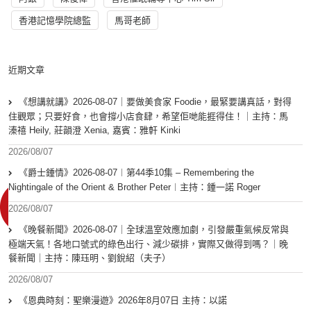
香港記憶學院總監
馬哥老師
近期文章
《想講就講》2026-08-07｜要做美食家 Foodie，最緊要講真話，對得
住觀眾；只要好食，也會撐小店食肆，希望佢哋能捱得住！｜主持：馬
溱禧 Heily, 莊韻澄 Xenia, 嘉賓：雅軒 Kinki
2026/08/07
《爵士鍾情》2026-08-07︱第44季10集 – Remembering the
Nightingale of the Orient & Brother Peter︱主持：鍾一諾 Roger
2026/08/07
《晚餐新聞》2026-08-07｜全球溫室效應加劇，引發嚴重氣候反常與
極端天氣！各地口號式的綠色出行、減少碳排，實際又做得到嗎？｜晚
餐新聞｜主持：陳珏明、劉銳紹（夫子）
2026/08/07
《恩典時刻：聖樂漫遊》2026年8月07日 主持：以諾