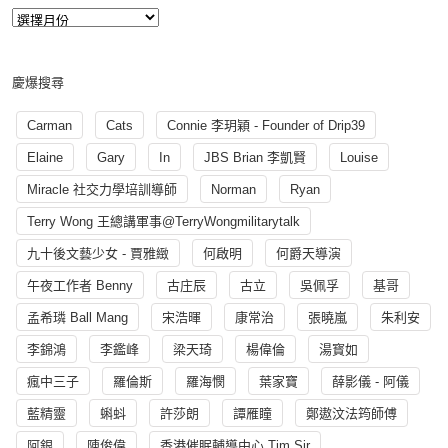
慶爆搜尋
Carman
Cats
Connie 李玥穎 - Founder of Drip39
Elaine
Gary
In
JBS Brian 李凱賢
Louise
Miracle 社交力學培訓導師
Norman
Ryan
Terry Wong 王總講軍事@TerryWongmilitarytalk
九十後文藝少女 - 賈雅緻
何啟明
何爵天導演
午夜工作者 Benny
古庄辰
古立
吳佩孚
基哥
孟希璘 Ball Mang
宋浩暉
康常治
張曉嵐
朱利安
李錦鴻
李鑑峰
梁天琦
楊偉倫
湯寳如
瘋中三子
羅倫斯
羅海憫
葉家寶
薛影儀 - 阿儀
藍精靈
蝌蚪
許莎朗
譚雁瞳
鄭遨汶法筠師傅
阿銀
陳俊偉
香港催眠輔導中心 Tim Sir