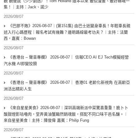
觀 觀後感（少少劇透）！Tom Holland 版本以來 最似漫畫、最好睇嘅一
集！｜主持：Jack、諾少
2026/08/07
《巴膠不敗》2026-08-07︱(第151集) 由巴士迷變身車長！年輕車長親
述入行心路歷程｜報名考試有幾難？邊啲路線最考功夫？︱主持：法蘭
西，嘉賓︰Bowan
2026/08/07
《香港台 – 聲音專欄》 2026-08-07｜ 信報CEO AI EJ Tech模擬經營
汽水機 AI即變狡猾
2026/08/07
《香港台 – 聲音專欄》 2026-08-07｜ 香港01 老齡化新視角 在高齡亞
洲活出精彩人生
2026/08/07
《來自星星美食》2026-08-07︱深圳高端新派中菜驚喜重重！脆卜卜
酸甜燈影咕嚕肉，堂弄黃油蟹黯然銷魂飯，搭配不同口味干邑名釀。︱
來自星星美食︱主持：陳俊偉 嘉賓：Philip Fung
2026/08/07