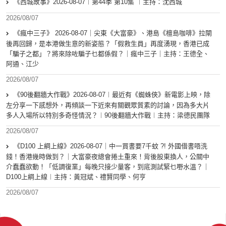
《西城故事》2026-08-07︱第44季 第10集 ︱主持：沈西城
2026/08/07
《瘋中三子》 2026-08-07｜尖東《大富豪》、港島《檀島咖啡》拉閘
後再回歸，是本港做生意的新姿態？「假救生員」再度湧現，香港已成
「騙子之都」？將來除咗騙子乜都係假？｜瘋中三子｜主持：王德全、
阿通、江少
2026/08/07
《90後翻牆大作戰》2026-08-07︱最近有《蜘蛛俠》新電影上映，除
左分享一下感想外，再傾談一下近來有關觀眾質素的討論，因為多大片
多人入場所以特別多奇怪情況？︱90後翻牆大作戰︱主持：梁德民團隊
2026/08/07
《D100 上綱上線》2026-08-07｜中一買書要7千蚊 ?! 外國借書唔洗
錢！香港幾時做到？｜大富豪夜總會捲土重來！背後股東換人，公關中
介蠢蠢欲動！「低調復業」每晚只接少量客，到底測試緊乜嘢水溫？｜
D100上綱上線︱主持：黃冠斌、禮賢同學、何亨
2026/08/07