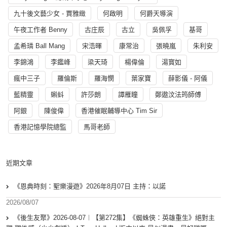
九十後文藝少女 - 賈雅緻
何啟明
何爵天導演
午夜工作者 Benny
古庄辰
古立
吳佩孚
基哥
孟希璘 Ball Mang
宋浩暉
康常治
張曉嵐
朱利安
李錦鴻
李鑑峰
梁天琦
楊偉倫
湯寳如
瘋中三子
羅倫斯
羅海憫
葉家寶
薛影儀 - 阿儀
藍精靈
蝌蚪
許莎朗
譚雁瞳
鄭遨汶法筠師傅
阿銀
陳俊偉
香港催眠輔導中心 Tim Sir
香港記憶學院總監
馬哥老師
近期文章
《恩典時刻：聖樂漫遊》2026年8月07日 主持：以諾
2026/08/07
《後生友聚》2026-08-07︱【第272集】《蜘蛛俠：英雄重生》絕對主