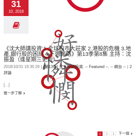
31
10, 2018
《沈大師講投資:1.全球股市大莊家 2.港股的危機 3.地
產,銀行股的困局 4.下週策略》第13季第8集 主持：沈
振盈（逢星期三更新）
2018/10/31 19:30:29
|
(第13季) 沈大師講投資
,
-- Featured --
,
-- 網台 --
|
2
評論
[...]
進一步了解
下一個
1
2
3