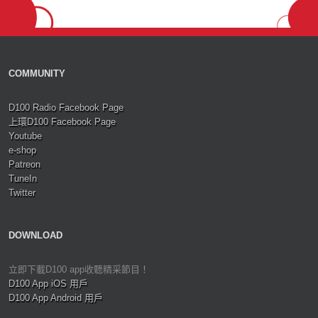
COMMUNITY
D100 Radio Facebook Page
上環D100 Facebook Page
Youtube
e-shop
Patreon
TuneIn
Twitter
DOWNLOAD
立即下載D100 app收聽精采節目！
D100 App iOS 用戶
D100 App Android 用戶