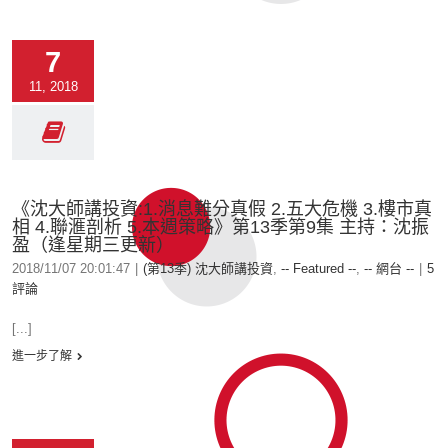
7
11, 2018
《沈大師講投資:1.消息難分真假 2.五大危機 3.樓市真
相 4.聯滙剖析 5.本週策略》第13季第9集 主持：沈振
盈（逢星期三更新）
2018/11/07 20:01:47
|
(第13季) 沈大師講投資
,
-- Featured --
,
-- 網台 --
|
5
評論
[...]
進一步了解