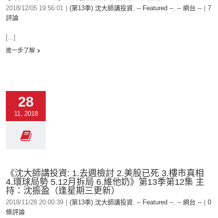
2018/12/05 19:56:01
|
(第13季) 沈大師講投資
,
-- Featured --
,
-- 網台 --
|
7
評論
[...]
進一步了解
28
11, 2018
《沈大師講投資: 1.去週檢討 2.美股已死 3.樓市真相
4.環球局勢 5.12月拆局 6.維他奶》第13季第12集 主
持：沈振盈（逢星期三更新）
2018/11/28 20:00:39
|
(第13季) 沈大師講投資
,
-- Featured --
,
-- 網台 --
|
0
條評論