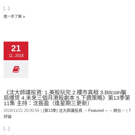
[...]
進一步了解
21
11, 2018
《沈大師講投資: 1.美股玩完 2.樓市真相 3.Bitcoin騙
局爆煲 4.未來三個月港股劇本 5.下週策略》第13季第
11集 主持：沈振盈（逢星期三更新）
2018/11/21 20:00:56
|
(第13季) 沈大師講投資
,
-- Featured --
,
-- 網台 --
|
7
評論
[...]