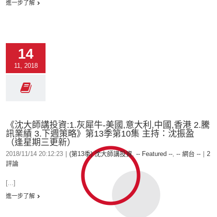
進一步了解
14
11, 2018
《沈大師講投資:1.灰犀牛-美國,意大利,中國,香港 2.騰
訊業績 3.下週策略》第13季第10集 主持：沈振盈
（逢星期三更新）
2018/11/14 20:12:23
|
(第13季) 沈大師講投資
,
-- Featured --
,
-- 網台 --
|
2
評論
[...]
進一步了解