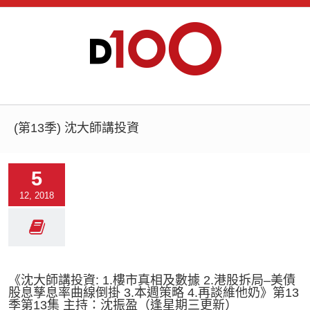
(第13季) 沈大師講投資
5
12, 2018
《沈大師講投資: 1.樓市真相及數據 2.港股拆局–美債
股息孳息率曲線倒掛 3.本週策略 4.再談維他奶》第13
季第13集 主持：沈振盈（逢星期三更新）