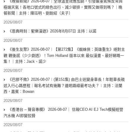
《晚餐新聞》2026-08-07｜全球溫室效應加劇，引發嚴重氣候反常與
極端天氣！各地口號式的綠色出行、減少碳排，實際又做得到嗎？｜晚
餐新聞｜主持：陳珏明、劉銳紹（夫子）
2026/08/07
《恩典時刻：聖樂漫遊》2026年8月07日 主持：以諾
2026/08/07
《後生友聚》2026-08-07︱【第272集】《蜘蛛俠：英雄重生》絕對主
觀 觀後感（少少劇透）！Tom Holland 版本以來 最似漫畫、最好睇嘅一
集！｜主持：Jack、諾少
2026/08/07
《巴膠不敗》2026-08-07︱(第151集) 由巴士迷變身車長！年輕車長親
述入行心路歷程｜報名考試有幾難？邊啲路線最考功夫？︱主持：法蘭
西，嘉賓︰Bowan
2026/08/07
《香港台 – 聲音專欄》 2026-08-07｜ 信報CEO AI EJ Tech模擬經營
汽水機 AI即變狡猾
2026/08/07