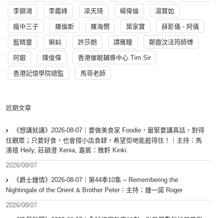
李錦鴻
李鑑峰
梁天琦
楊偉倫
湯寳如
瘋中三子
羅倫斯
羅海憫
葉家寶
薛影儀 - 阿儀
藍精靈
蝌蚪
許莎朗
譚雁瞳
鄭遨汶法筠師傅
阿銀
陳俊偉
香港催眠輔導中心 Tim Sir
香港記憶學院總監
馬哥老師
近期文章
《想講就講》2026-08-07｜要做美食家 Foodie，最緊要講真話，對得
住觀眾；只要好食，也會撐小店食肆，希望佢哋能捱得住！｜主持：馬
溱禧 Heily, 莊韻澄 Xenia, 嘉賓：雅軒 Kinki
2026/08/07
《爵士鍾情》2026-08-07︱第44季10集 – Remembering the
Nightingale of the Orient & Brother Peter︱主持：鍾一諾 Roger
2026/08/07