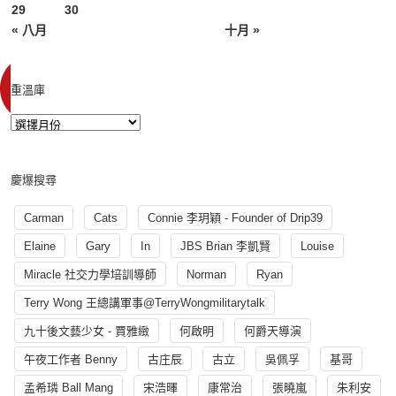
29
30
« 八月
十月 »
重溫庫
慶爆搜尋
Carman
Cats
Connie 李玥穎 - Founder of Drip39
Elaine
Gary
In
JBS Brian 李凱賢
Louise
Miracle 社交力學培訓導師
Norman
Ryan
Terry Wong 王總講軍事@TerryWongmilitarytalk
九十後文藝少女 - 賈雅緻
何啟明
何爵天導演
午夜工作者 Benny
古庄辰
古立
吳佩孚
基哥
孟希璘 Ball Mang
宋浩暉
康常治
張曉嵐
朱利安