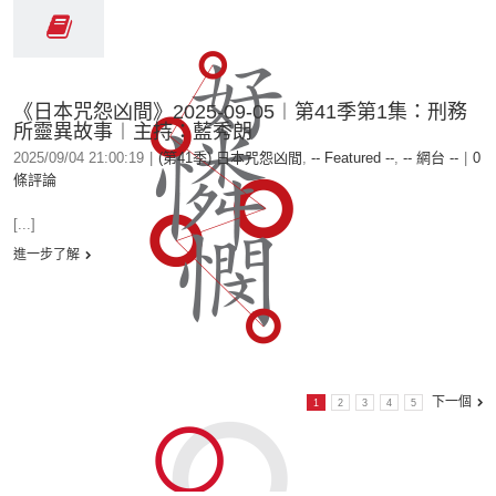
《日本咒怨凶間》2025-09-05︱第41季第1集：刑務
所靈異故事︱主持：藍秀朗
2025/09/04 21:00:19
|
(第41季) 日本咒怨凶間
,
-- Featured --
,
-- 網台 --
|
0
條評論
[...]
進一步了解
下一個
1
2
3
4
5