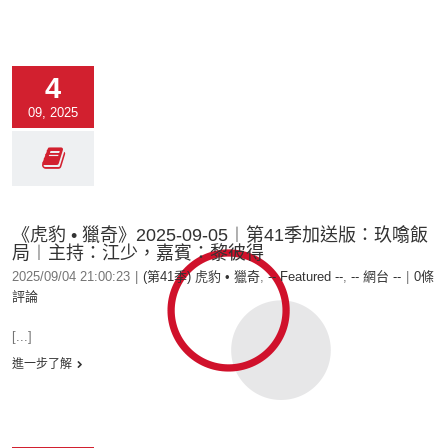
4
09, 2025
《虎豹 • 獵奇》2025-09-05︱第41季加送版：玖噏飯
局︱主持：江少，嘉賓：黎彼得
2025/09/04 21:00:23
|
(第41季) 虎豹 • 獵奇
,
-- Featured --
,
-- 網台 --
|
0條
評論
[...]
進一步了解