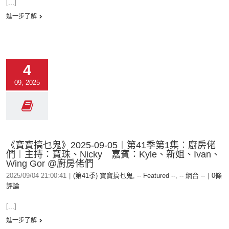
[...]
進一步了解
4
09, 2025
《寶寶搞乜鬼》2025-09-05︱第41季第1集︰廚房佬
們︱主持：寶珠、Nicky 嘉賓：Kyle、新姐、Ivan、
Wing Gor @廚房佬們
2025/09/04 21:00:41
|
(第41季) 寶寶搞乜鬼
,
-- Featured --
,
-- 網台 --
|
0條
評論
[...]
進一步了解