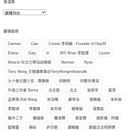
重溫庫
慶爆搜尋
Carman
Cats
Connie 李玥穎 - Founder of Drip39
Elaine
Gary
In
JBS Brian 李凱賢
Louise
Miracle 社交力學培訓導師
Norman
Ryan
Terry Wong 王總講軍事@TerryWongmilitarytalk
九十後文藝少女 - 賈雅緻
何啟明
何爵天導演
午夜工作者 Benny
古庄辰
古立
吳佩孚
基哥
孟希璘 Ball Mang
宋浩暉
康常治
張曉嵐
朱利安
李錦鴻
李鑑峰
梁天琦
楊偉倫
湯寳如
瘋中三子
羅倫斯
羅海憫
葉家寶
薛影儀 - 阿儀
藍精靈
蝌蚪
許莎朗
譚雁瞳
鄭遨汶法筠師傅