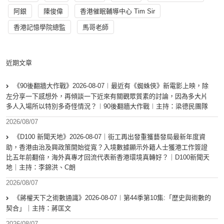
阿銀
陳俊偉
香港催眠輔導中心 Tim Sir
香港記憶學院總監
馬哥老師
近期文章
《90後翻牆大作戰》2026-08-07︱最近有《蜘蛛俠》新電影上映，除
左分享一下感想外，再傾談一下近來有關觀眾質素的討論，因為多大片
多人入場所以特別多奇怪情況？︱90後翻牆大作戰︱主持：梁德民團隊
2026/08/07
《D100 新聞天地》2026-08-07｜街工再出發重獲藝發局最新年度資
助，香港由治及興政策開始從寬？入境數據顯示外籍人士獲港工作簽證
比五年前翻倍，海外真專才回流代表新香港環境真轉好？｜D100新聞天
地｜主持：李錦洪、C朗
2026/08/07
《蔣權天下之術數通識》2026-08-07︱第44季第10集:「歴史與術數的
契合」｜主持：蔣匡文
2026/08/07