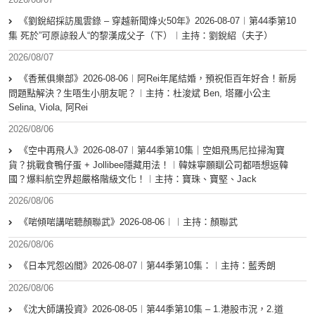
《劉銳紹採訪風雲錄 – 穿越新聞烽火50年》2026-08-07︱第44季第10
集 死於”可原諒殺人“的黎漢成父子（下）︱主持：劉銳紹（夫子）
2026/08/07
《香蕉俱樂部》2026-08-06︱阿Rei年尾結婚，預祝佢百年好合！新房
問題點解決？生唔生小朋友呢？︱主持：杜浚斌 Ben, 塔羅小公主
Selina, Viola, 阿Rei
2026/08/06
《空中再飛人》2026-08-07︱第44季第10集｜空姐飛馬尼拉掃淘寶
貨？挑戰食鴨仔蛋 + Jollibee隱藏用法！︱韓妹寧願瞓公司都唔想返韓
國？爆料航空界超嚴格階級文化！︱主持：寶珠、寶堅、Jack
2026/08/06
《啱傾啱講啱聽顏聯武》2026-08-06︱︱主持：顏聯武
2026/08/06
《日本咒怨凶間》2026-08-07︱第44季第10集：︱主持：藍秀朗
2026/08/06
《沈大師講投資》2026-08-05︱第44季第10集 – 1.港股市況，2.道