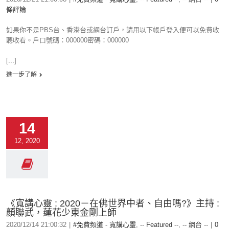
條評論
如果你不是PBS台、香港台或網台訂戶，請用以下帳戶登入便可以免費收
聽收看。戶口號碼：000000密碼：000000
[...]
進一步了解
14
12, 2020
《寬講心靈 : 2020－在佛世界中者、自由嗎?》主持 :
顏聯武，蓮花少東金剛上師
2020/12/14 21:00:32
|
#免費頻道 - 寬講心靈
,
-- Featured --
,
-- 網台 --
|
0