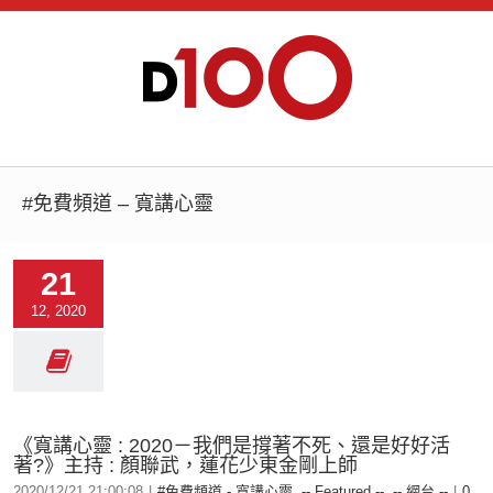
#免費頻道 – 寬講心靈
21
12, 2020
《寬講心靈 : 2020－我們是撐著不死、還是好好活
著?》主持 : 顏聯武，蓮花少東金剛上師
2020/12/21 21:00:08
|
#免費頻道 - 寬講心靈
,
-- Featured --
,
-- 網台 --
|
0