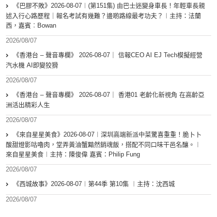
《巴膠不敗》2026-08-07︱(第151集) 由巴士迷變身車長！年輕車長親
述入行心路歷程｜報名考試有幾難？邊啲路線最考功夫？︱主持：法蘭
西，嘉賓︰Bowan
2026/08/07
《香港台 – 聲音專欄》 2026-08-07｜ 信報CEO AI EJ Tech模擬經營
汽水機 AI即變狡猾
2026/08/07
《香港台 – 聲音專欄》 2026-08-07｜ 香港01 老齡化新視角 在高齡亞
洲活出精彩人生
2026/08/07
《來自星星美食》2026-08-07︱深圳高端新派中菜驚喜重重！脆卜卜
酸甜燈影咕嚕肉，堂弄黃油蟹黯然銷魂飯，搭配不同口味干邑名釀。︱
來自星星美食︱主持：陳俊偉 嘉賓：Philip Fung
2026/08/07
《西城故事》2026-08-07︱第44季 第10集 ︱主持：沈西城
2026/08/07