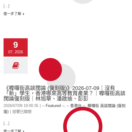
[...]
進一步了解
9
07, 2026
《嚤囉街高談闊論 (復刻版)》2026-07-09｜沒有
「新」學生，香港哪來高等教育產業？｜嚤囉街高談
闊論復刻版｜林旭華、潘啟迪、彭彭
2026/07/09 19:00:35
|
-- Featured --
,
-- 香港台 --
,
嚤囉街 高談闊論 (復刻
版)
|
迴響已關閉
[...]
進一步了解