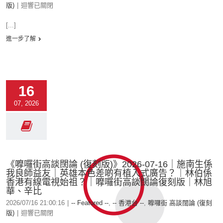
版)
|
迴響已關閉
[...]
進一步了解
16
07, 2026
《嚤囉街高談闊論 (復刻版)》2026-07-16｜施南生係
我良師益友｜英雄本色差啲有植入式廣告？｜林伯係
香港有線電視始祖？｜嚤囉街高談闊論復刻版｜林旭
華、辛比
2026/07/16 21:00:16
|
-- Featured --
,
-- 香港台 --
,
嚤囉街 高談闊論 (復刻
版)
|
迴響已關閉