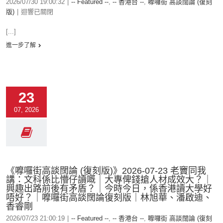
2026/07/30 19:00:32
|
-- Featured --
,
-- 香港台 --
,
嚤囉街 高談闊論 (復刻
版)
|
迴響已關閉
[...]
進一步了解
23
07, 2026
《嚤囉街高談闊論 (復刻版)》2026-07-23 老竇同我
講：文科係比懵仔讀嘅｜大專俾錢搶人材成效大？｜
興趣出路前後有矛盾？｜今時今日，係香港讀大學好
唔好？｜嚤囉街高談闊論復刻版｜林旭華、潘啟迪、
香睿剛
2026/07/23 21:00:19
|
-- Featured --
,
-- 香港台 --
,
嚤囉街 高談闊論 (復刻