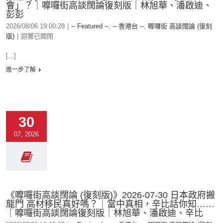
會」？｜嚤囉街高談闊論復刻版｜林旭華、潘啟迪、
彭彭
2026/08/06 19:00:28
|
-- Featured --
,
-- 香港台 --
,
嚤囉街 高談闊論 (復刻
版)
|
迴響已關閉
[...]
進一步了解
30
07, 2026
《嚤囉街高談闊論 (復刻版)》2026-07-30 日本政府搬
龍門 高材移民真好嗎？｜當中真相，辛比話你知……
｜嚤囉街高談闊論復刻版｜林旭華、潘啟迪、辛比