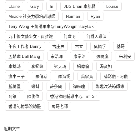
Elaine
Gary
In
JBS Brian 李凱賢
Louise
Miracle 社交力學培訓導師
Norman
Ryan
Terry Wong 王總講軍事@TerryWongmilitarytalk
九十後文藝少女 - 賈雅緻
何啟明
何爵天導演
午夜工作者 Benny
古庄辰
古立
吳佩孚
基哥
孟希璘 Ball Mang
宋浩暉
康常治
張曉嵐
朱利安
李錦鴻
李鑑峰
梁天琦
楊偉倫
湯寳如
瘋中三子
羅倫斯
羅海憫
葉家寶
薛影儀 - 阿儀
藍精靈
蝌蚪
許莎朗
譚雁瞳
鄭遨汶法筠師傅
阿銀
陳俊偉
香港催眠輔導中心 Tim Sir
香港記憶學院總監
馬哥老師
近期文章