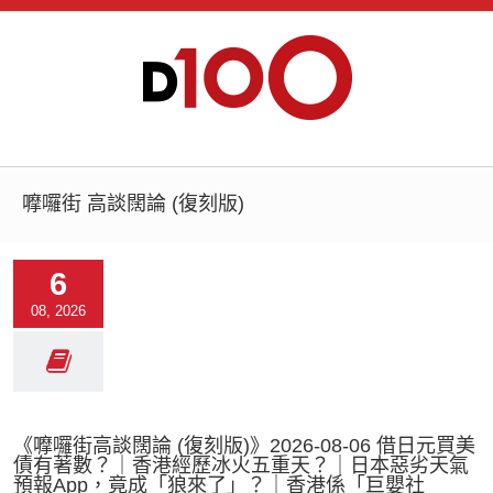
嚤囉街 高談闊論 (復刻版)
6
08, 2026
《嚤囉街高談闊論 (復刻版)》2026-08-06 借日元買美
債有著數？｜香港經歷冰火五重天？｜日本惡劣天氣
預報App，竟成「狼來了」？｜香港係「巨嬰社