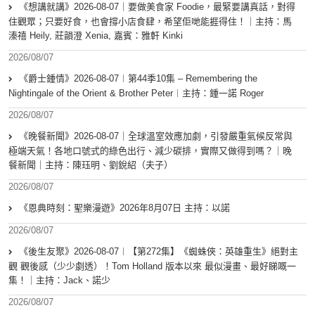
《想講就講》2026-08-07｜要做美食家 Foodie，最緊要講真話，對得
住觀眾；只要好食，也會撐小店食肆，希望佢哋能捱得住！｜主持：馬
溱禧 Heily, 莊韻澄 Xenia, 嘉賓：雅軒 Kinki
2026/08/07
《爵士鍾情》2026-08-07︱第44季10集 – Remembering the
Nightingale of the Orient & Brother Peter︱主持：鍾一諾 Roger
2026/08/07
《晚餐新聞》2026-08-07｜全球溫室效應加劇，引發嚴重氣候反常與
極端天氣！各地口號式的綠色出行、減少碳排，實際又做得到嗎？｜晚
餐新聞｜主持：陳珏明、劉銳紹（夫子）
2026/08/07
《恩典時刻：聖樂漫遊》2026年8月07日 主持：以諾
2026/08/07
《後生友聚》2026-08-07︱【第272集】《蜘蛛俠：英雄重生》絕對主
觀 觀後感（少少劇透）！Tom Holland 版本以來 最似漫畫、最好睇嘅一
集！｜主持：Jack、諾少
2026/08/07