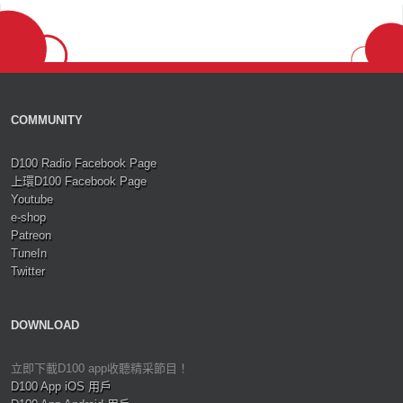
COMMUNITY
D100 Radio Facebook Page
上環D100 Facebook Page
Youtube
e-shop
Patreon
TuneIn
Twitter
DOWNLOAD
立即下載D100 app收聽精采節目！
D100 App iOS 用戶