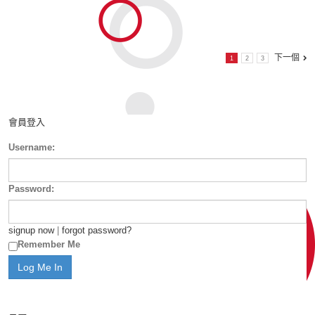
下一個
1
2
3
會員登入
Username:
Password:
signup now
|
forgot password?
Remember Me