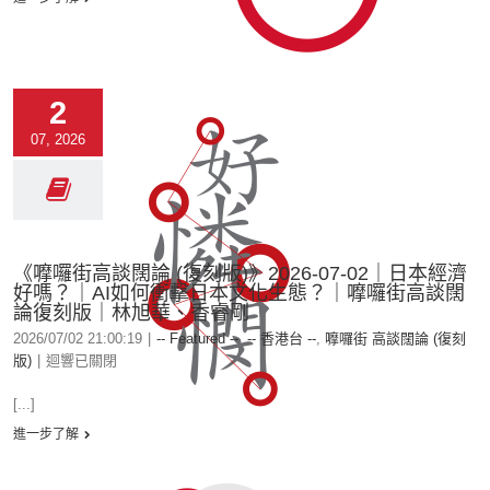
2
07, 2026
《嚤囉街高談闊論 (復刻版)》2026-07-02｜日本經濟
好嗎？｜AI如何衝擊日本文化生態？｜嚤囉街高談闊
論復刻版｜林旭華、香睿剛
2026/07/02 21:00:19
|
-- Featured --
,
-- 香港台 --
,
嚤囉街 高談闊論 (復刻
版)
|
迴響已關閉
[...]
進一步了解