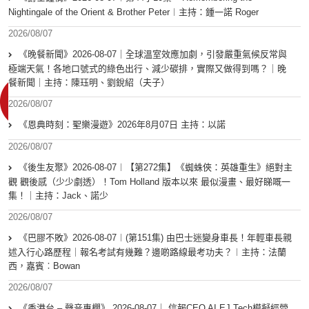
Nightingale of the Orient & Brother Peter︱主持：鍾一諾 Roger
2026/08/07
《晚餐新聞》2026-08-07｜全球溫室效應加劇，引發嚴重氣候反常與
極端天氣！各地口號式的綠色出行、減少碳排，實際又做得到嗎？｜晚
餐新聞｜主持：陳珏明、劉銳紹（夫子）
2026/08/07
《恩典時刻：聖樂漫遊》2026年8月07日 主持：以諾
2026/08/07
《後生友聚》2026-08-07︱【第272集】《蜘蛛俠：英雄重生》絕對主
觀 觀後感（少少劇透）！Tom Holland 版本以來 最似漫畫、最好睇嘅一
集！｜主持：Jack、諾少
2026/08/07
《巴膠不敗》2026-08-07︱(第151集) 由巴士迷變身車長！年輕車長親
述入行心路歷程｜報名考試有幾難？邊啲路線最考功夫？︱主持：法蘭
西，嘉賓︰Bowan
2026/08/07
《香港台 – 聲音專欄》 2026-08-07｜ 信報CEO AI EJ Tech模擬經營