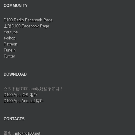
COMMUNITY
D100 Radio Facebook Page
上環D100 Facebook Page
Youtube
e-shop
Patreon
TuneIn
Twitter
DOWNLOAD
立即下載D100 app收聽精采節目！
D100 App iOS 用戶
D100 App Android 用戶
CONTACTS
電郵 :
info@d100.net