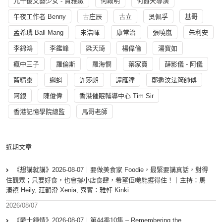
九十後文藝少女 - 賈雅緻
何啟明
何爵天導演
午夜工作者 Benny
古庄辰
古立
吳佩孚
基哥
孟希璘 Ball Mang
宋浩暉
康常治
張曉嵐
朱利安
李錦鴻
李鑑峰
梁天琦
楊偉倫
湯寳如
瘋中三子
羅倫斯
羅海憫
葉家寶
薛影儀 - 阿儀
藍精靈
蝌蚪
許莎朗
譚雁瞳
鄭遨汶法筠師傅
阿銀
陳俊偉
香港催眠輔導中心 Tim Sir
香港記憶學院總監
馬哥老師
近期文章
《想講就講》2026-08-07｜要做美食家 Foodie，最緊要講真話，對得
住觀眾；只要好食，也會撐小店食肆，希望佢哋能捱得住！｜主持：馬
溱禧 Heily, 莊韻澄 Xenia, 嘉賓：雅軒 Kinki
2026/08/07
《爵士鍾情》2026-08-07︱第44季10集 – Remembering the