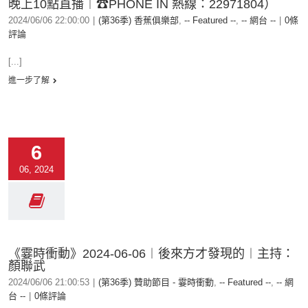
晚上10點直播︱☎PHONE IN 熱線：22971804）
2024/06/06 22:00:00
|
(第36季) 香蕉俱樂部
,
-- Featured --
,
-- 網台 --
|
0條
評論
[...]
進一步了解
6
06, 2024
《霎時衝動》2024-06-06︱後來方才發現的︱主持：
顏聯武
2024/06/06 21:00:53
|
(第36季) 贊助節目 - 霎時衝動
,
-- Featured --
,
-- 網
台 --
|
0條評論