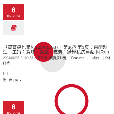
6
06, 2024
《寶寶搞乜鬼》2024-06-07︱第36季第1集︰薑醋製
造︱主持：寶珠、寶堅，嘉賓：錡樺私房薑醋 阿Ron
2024/06/06 21:00:33
|
(第36季) 寶寶搞乜鬼
,
-- Featured --
,
-- 網台 --
|
0條
評論
[...]
進一步了解
6
06, 2024