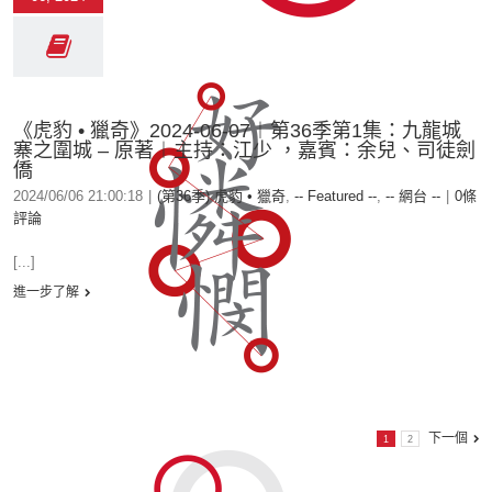
《虎豹 • 獵奇》2024-06-07︱第36季第1集：九龍城
寨之圍城 – 原著︱主持：江少 ，嘉賓：余兒、司徒劍
僑
2024/06/06 21:00:18
|
(第36季) 虎豹 • 獵奇
,
-- Featured --
,
-- 網台 --
|
0條
評論
[...]
進一步了解
下一個
1
2