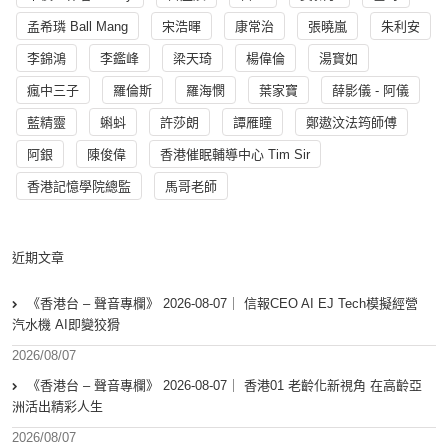
孟希璘 Ball Mang
宋浩暉
康常治
張曉嵐
朱利安
李錦鴻
李鑑峰
梁天琦
楊偉倫
湯寳如
瘋中三子
羅倫斯
羅海憫
葉家寶
薛影儀 - 阿儀
藍精靈
蝌蚪
許莎朗
譚雁瞳
鄭遨汶法筠師傅
阿銀
陳俊偉
香港催眠輔導中心 Tim Sir
香港記憶學院總監
馬哥老師
近期文章
《香港台 – 聲音專欄》 2026-08-07｜ 信報CEO AI EJ Tech模擬經營
汽水機 AI即變狡猾
2026/08/07
《香港台 – 聲音專欄》 2026-08-07｜ 香港01 老齡化新視角 在高齡亞
洲活出精彩人生
2026/08/07