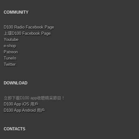
COMMUNITY
D100 Radio Facebook Page
上環D100 Facebook Page
Youtube
e-shop
Patreon
TuneIn
Twitter
DOWNLOAD
立即下載D100 app收聽精采節目！
D100 App iOS 用戶
D100 App Android 用戶
CONTACTS