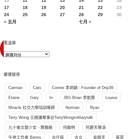
10
11
12
13
14
15
16
17
18
19
20
21
22
23
24
25
26
27
28
29
30
« 五月
七月 »
重溫庫
慶爆搜尋
Carman
Cats
Connie 李玥穎 - Founder of Drip39
Elaine
Gary
In
JBS Brian 李凱賢
Louise
Miracle 社交力學培訓導師
Norman
Ryan
Terry Wong 王總講軍事@TerryWongmilitarytalk
九十後文藝少女 - 賈雅緻
何啟明
何爵天導演
午夜工作者 Benny
古庄辰
古立
吳佩孚
基哥