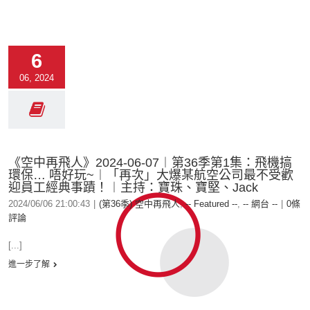
6
06, 2024
《空中再飛人》2024-06-07︱第36季第1集：飛機搞
環保… 唔好玩~︱「再次」大爆某航空公司最不受歡
迎員工經典事蹟！︱主持：寶珠、寶堅、Jack
2024/06/06 21:00:43
|
(第36季) 空中再飛人
,
-- Featured --
,
-- 網台 --
|
0條
評論
[...]
進一步了解