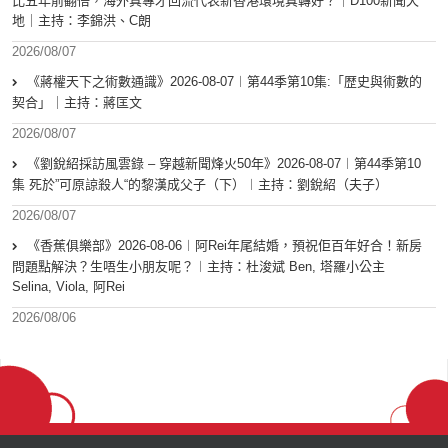
比五年前翻倍，海外真專才回流代表新香港環境真轉好？｜D100新聞天
地｜主持：李錦洪、C朗
2026/08/07
《蔣權天下之術數通識》2026-08-07︱第44季第10集:「歴史與術數的
契合」｜主持：蔣匡文
2026/08/07
《劉銳紹採訪風雲錄 – 穿越新聞烽火50年》2026-08-07︱第44季第10
集 死於”可原諒殺人“的黎漢成父子（下）︱主持：劉銳紹（夫子）
2026/08/07
《香蕉俱樂部》2026-08-06︱阿Rei年尾結婚，預祝佢百年好合！新房
問題點解決？生唔生小朋友呢？︱主持：杜浚斌 Ben, 塔羅小公主
Selina, Viola, 阿Rei
2026/08/06