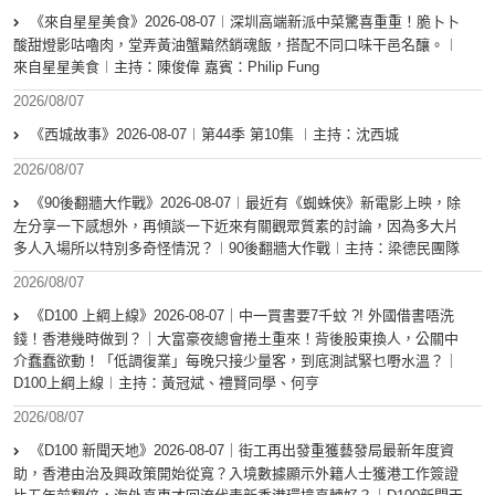
《來自星星美食》2026-08-07︱深圳高端新派中菜驚喜重重！脆卜卜
酸甜燈影咕嚕肉，堂弄黃油蟹黯然銷魂飯，搭配不同口味干邑名釀。︱
來自星星美食︱主持：陳俊偉 嘉賓：Philip Fung
2026/08/07
《西城故事》2026-08-07︱第44季 第10集 ︱主持：沈西城
2026/08/07
《90後翻牆大作戰》2026-08-07︱最近有《蜘蛛俠》新電影上映，除
左分享一下感想外，再傾談一下近來有關觀眾質素的討論，因為多大片
多人入場所以特別多奇怪情況？︱90後翻牆大作戰︱主持：梁德民團隊
2026/08/07
《D100 上綱上線》2026-08-07｜中一買書要7千蚊 ?! 外國借書唔洗
錢！香港幾時做到？｜大富豪夜總會捲土重來！背後股東換人，公關中
介蠢蠢欲動！「低調復業」每晚只接少量客，到底測試緊乜嘢水溫？｜
D100上綱上線︱主持：黃冠斌、禮賢同學、何亨
2026/08/07
《D100 新聞天地》2026-08-07｜街工再出發重獲藝發局最新年度資
助，香港由治及興政策開始從寬？入境數據顯示外籍人士獲港工作簽證