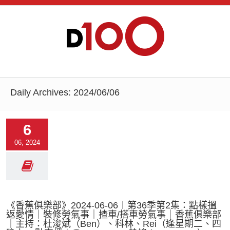
Daily Archives:
2024/06/06
6
06, 2024
《香蕉俱樂部》2024-06-06︱第36季第2集：點樣搵
返愛情｜裝修勞氣事｜揸車/搭車勞氣事｜香蕉俱樂部
｜主持：杜浚斌（Ben）、科林、Rei（逢星期二、四