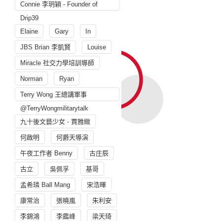
Connie 李玥穎 - Founder of
Drip39
Elaine
Gary
In
JBS Brian 李凱賢
Louise
Miracle 社交力學培訓導師
Norman
Ryan
Terry Wong 王總講軍事
@TerryWongmilitarytalk
九十後文藝少女 - 賈雅緻
何啟明
何爵天導演
午夜工作者 Benny
古庄辰
古立
吳佩孚
基哥
孟希璘 Ball Mang
宋浩暉
康常治
張曉嵐
朱利安
李錦鴻
李鑑峰
梁天琦