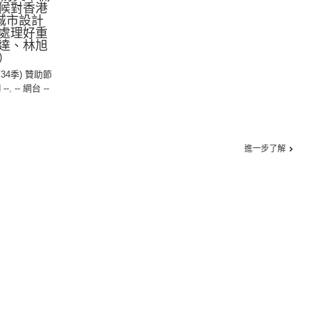
候對香港
 城市設計
處理好重
達、林旭
）
第34季) 贊助節
 --
,
-- 網台 --
進一步了解