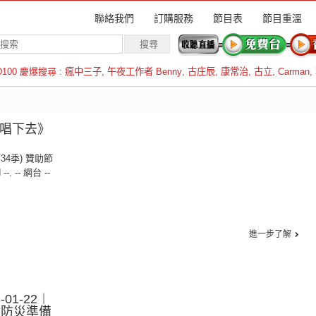
聯絡我們
訂購服務
節目表
節目重溫
D100 慶爆搜尋 :
瘋中三子
,
午夜工作者 Benny
,
古庄辰
,
康常治
,
古立
,
Carman
,
羅倫斯
續唱下去》
第34季) 贊助節
 --
,
-- 網台 --
進一步了解
01-22︱
京防災準備