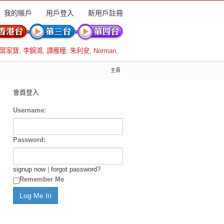
我的賬戶
用戶登入
新用戶註冊
葉家寶
,
李錦鴻
,
譚雁瞳
,
朱利安
,
Norman
,
主頁
會員登入
Username:
Password:
signup now
|
forgot password?
Remember Me