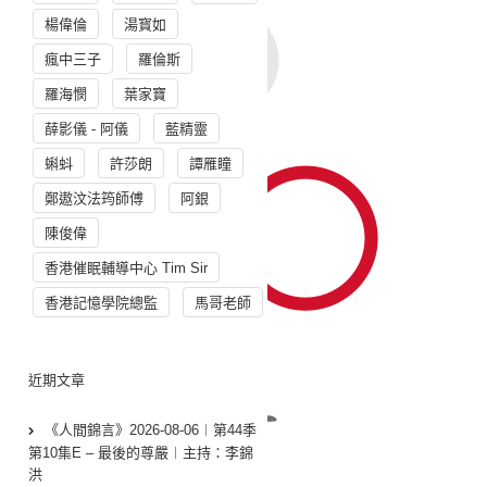
楊偉倫
湯寳如
瘋中三子
羅倫斯
羅海憫
葉家寶
薛影儀 - 阿儀
藍精靈
蝌蚪
許莎朗
譚雁瞳
鄭遨汶法筠師傅
阿銀
陳俊偉
香港催眠輔導中心 Tim Sir
香港記憶學院總監
馬哥老師
近期文章
《人間錦言》2026-08-06︱第44季
第10集E – 最後的尊嚴︱主持：李錦
洪