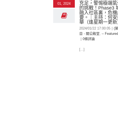
充足，警惕極端氣
01, 2024
的挑戰！Phase3
融入社區裏，危機
要。｜主持：何安
華（逢星期一更新
2024/01/22 17:00:05
|
(
目 - 關公殿堂
,
-- Featured
|
0條評論
[...]