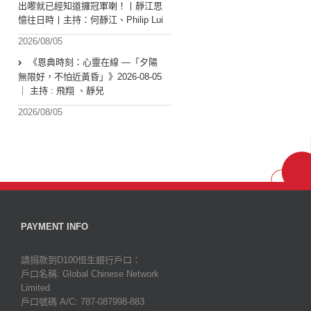
出嚟就已經知道攞冠軍喇！丨靜江思
憶往日時丨主持：何靜江、Philip Lui
2026/08/05
《恩典時刻：心靈在線 —「夕陽
無限好，不怕近黃昏」》2026-08-05
｜ 主持 : 飛翔 、靜兒
2026/08/05
PAYMENT INFO
請捐款到D100恒生銀行戶口：
戶口名稱: Global Chinese Network
Limited
戶口號碼 A/C: 787-087998-883