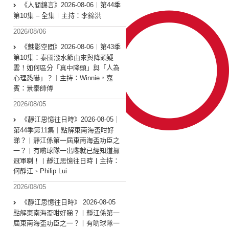
《人間錦言》2026-08-06︱第44季
第10集 – 全集︱主持：李錦洪
2026/08/06
《魅影空間》2026-08-06︱第43季
第10集：泰國潑水節由來與降頭疑
雲！如何區分「真中降頭」與「人為
心理恐嚇」？︱主持：Winnie，嘉
賓：景泰師傅
2026/08/05
《靜江思憶往日時》2026-08-05｜
第44季第11集｜點解東南海盃咁好
睇？丨靜江係第一屆東南海盃功臣之
一？丨有啲球隊一出嚟就已經知道攞
冠軍喇！丨靜江思憶往日時丨主持：
何靜江、Philip Lui
2026/08/05
《靜江思憶往日時》 2026-08-05
點解東南海盃咁好睇？丨靜江係第一
屆東南海盃功臣之一？丨有啲球隊一