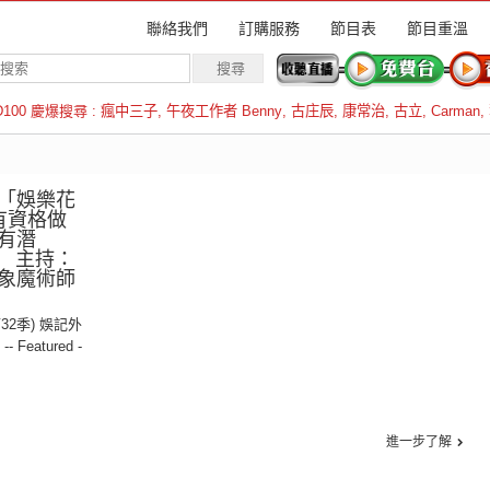
聯絡我們
訂購服務
節目表
節目重溫
D100 慶爆搜尋 :
瘋中三子
,
午夜工作者 Benny
,
古庄辰
,
康常治
,
古立
,
Carman
,
羅倫斯
「娛樂花
有資格做
人有潛
集 主持：
象魔術師
第32季) 娛記外
,
-- Featured -
進一步了解