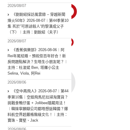
2026/08/07
《劉銳紹採訪風雲錄 – 穿越新聞
烽火50年》2026-08-07︱第44季第10
集 死於”可原諒殺人“的黎漢成父子
（下）︱主持：劉銳紹（夫子）
2026/08/07
《香蕉俱樂部》2026-08-06︱阿
Rei年尾結婚，預祝佢百年好合！新
房問題點解決？生唔生小朋友呢？︱
主持：杜浚斌 Ben, 塔羅小公主
Selina, Viola, 阿Rei
2026/08/06
《空中再飛人》2026-08-07︱第44
季第10集｜空姐飛馬尼拉掃淘寶貨？
挑戰食鴨仔蛋 + Jollibee隱藏用法！
︱韓妹寧願瞓公司都唔想返韓國？爆
料航空界超嚴格階級文化！︱主持：
寶珠、寶堅、Jack
2026/08/06