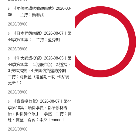
《啱傾啱講啱聽顏聯武》2026-08-
06︱︱主持：顏聯武
2026/08/06
《日本咒怨凶間》2026-08-07︱第
44季第10集：︱主持：藍秀朗
2026/08/06
《沈大師講投資》2026-08-05︱第
44季第10集 – 1.港股市況，2.道指，
3.美匯指數，4.美國信貸違約掉期︱
主持：沈振盈（逢星期三晚上9點後
更新！）
2026/08/06
《寶寶搞乜鬼》2026-08-07︱第44
季第10集︰唔係李賢，都唔係林秀
怡，佢係獨立歌手 – 李然︱主持：寶
珠、寶堅 嘉賓：李然 Leanne Li
2026/08/06