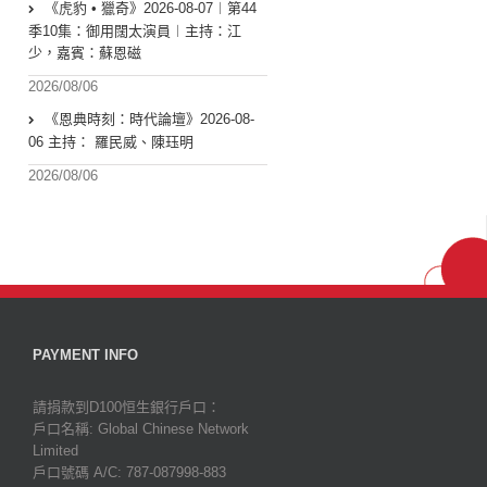
《虎豹 • 獵奇》2026-08-07︱第44
季10集：御用闊太演員︱主持：江
少，嘉賓：蘇恩磁
2026/08/06
《恩典時刻：時代論壇》2026-08-
06 主持： 羅民威、陳珏明
2026/08/06
PAYMENT INFO
請捐款到D100恒生銀行戶口：
戶口名稱: Global Chinese Network
Limited
戶口號碼 A/C: 787-087998-883