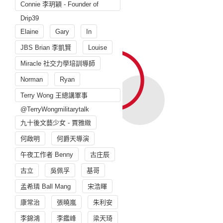
Connie 李玥穎 - Founder of
Drip39
Elaine
Gary
In
JBS Brian 李凱賢
Louise
Miracle 社交力學培訓導師
Norman
Ryan
Terry Wong 王總講軍事
@TerryWongmilitarytalk
九十後文藝少女 - 賈雅緻
何啟明
何爵天導演
午夜工作者 Benny
古庄辰
古立
吳佩孚
基哥
孟希璘 Ball Mang
宋浩暉
康常治
張曉嵐
朱利安
李錦鴻
李鑑峰
梁天琦