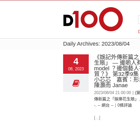
Daily Archives:
2023/08/04
《娛記外傳新篇之
4
生賬」 — 邊啲人
model ？邊個藝
08, 2023
質？》 第32季9
小芯芯 嘉賓：形
陳灝而 Janae
2023/08/04 21:00:00
|
(
傳新篇之「娛樂花生賬」
-
,
-- 網台 --
|
0條評論
[...]