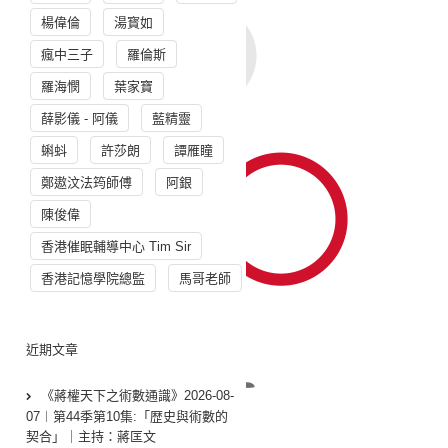
楊偉倫
湯寳如
瘋中三子
羅倫斯
羅海憫
葉家寶
薛影儀 - 阿儀
藍精靈
蝌蚪
許莎朗
譚雁瞳
鄭遨汶法筠師傅
阿銀
陳俊偉
香港催眠輔導中心 Tim Sir
香港記憶學院總監
馬哥老師
近期文章
《蔣權天下之術數通識》2026-08-
07︱第44季第10集:「歴史與術數的
契合」｜主持：蔣匡文