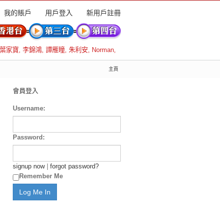
我的賬戶
用戶登入
新用戶註冊
葉家寶
,
李錦鴻
,
譚雁瞳
,
朱利安
,
Norman
,
主頁
會員登入
Username:
Password:
signup now
|
forgot password?
Remember Me