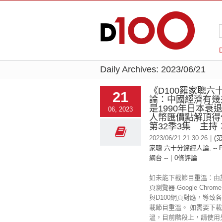
Daily Archives:
2023/06/21
《D100羅家聰六
21
論：中國經濟有幾
是1990年日本衰
06, 2023
人幣匯價點解頂
第32季3集 主持
2023/06/21 21:30:26
|
(第
家聰 六十分鐘經人論
,
-- 
網台 --
|
0條評論
如未能下載節目重溫︰由
頁瀏覽器-Google Chr
與D100網頁對應，導致
載節目重溫。 如需要下載
溫，目前階段上，請使用