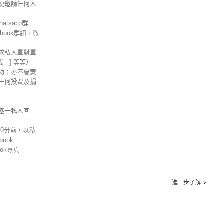
便邀請任何人
tsapp群
ebook群組、微
求私人單對單
信我...] 等等）
動；亦不會要
任何投資及捐
逐一私人回
30分前，以私
ook
ok專頁
進一步了解