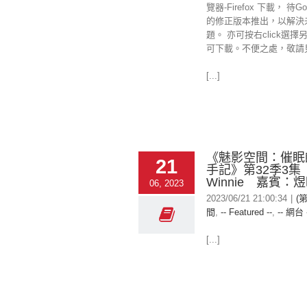
覽器-Firefox 下載， 待Goo
的修正版本推出，以解決
題。 亦可按右click選擇
可下載。不便之處，敬請
[...]
《魅影空間：催眠
21
手記》第32季3集
Winnie 嘉賓：
06, 2023
2023/06/21 21:00:34
|
(
間
,
-- Featured --
,
-- 網台 
[...]