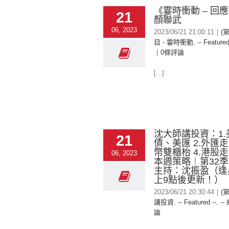
《霎時衝動 – 回
21
顏聯武
06, 2023
2023/06/21 21:00:11
|
(
目 - 霎時衝動
,
-- Featured
|
0條評論
[...]
沈大師講投資：1
21
債、美匯 2.外匯走
幣雙櫃枱 4.港股走
06, 2023
本週策略︱第32季
主持：沈振盈（逢
上9點後更新！）
2023/06/21 20:30:44
|
(
講投資
,
-- Featured --
,
--
論