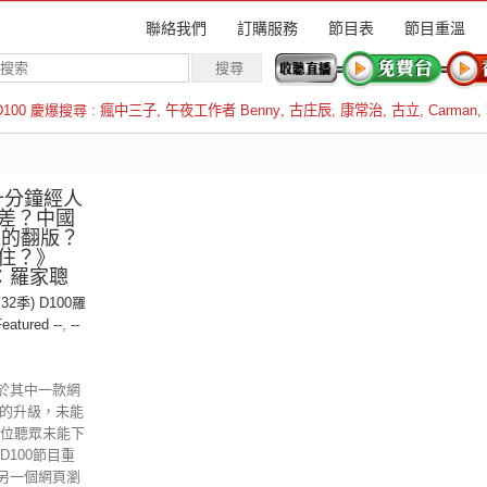
聯絡我們
訂購服務
節目表
節目重溫
D100 慶爆搜尋 :
瘋中三子
,
午夜工作者 Benny
,
古庄辰
,
康常治
,
古立
,
Carman
,
羅倫斯
十分鐘經人
差？中國
退的翻版？
得住？》
：羅家聰
32季) D100羅
Featured --
,
--
於其中一款網
ome的升級，未能
各位聽眾未能下
D100節目重
另一個網頁瀏