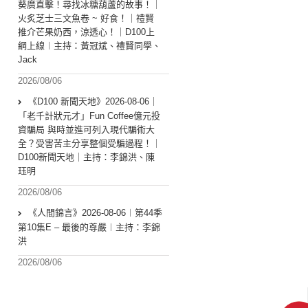
葵廣直擊！尋找冰糖葫蘆的故事！｜
火炙芝士三文魚卷 ~ 好食！｜禮賢
推介芒果奶西，涼透心！｜D100上
綱上線︱主持：黃冠斌、禮賢同學、
Jack
2026/08/06
《D100 新聞天地》2026-08-06｜
「老千計狀元才」Fun Coffee億元投
資騙局 與時並進可列入現代騙術大
全？受害苦主分享整個受騙過程！｜
D100新聞天地｜主持：李錦洪、陳
珏明
2026/08/06
《人間錦言》2026-08-06︱第44季
第10集E – 最後的尊嚴︱主持：李錦
洪
2026/08/06