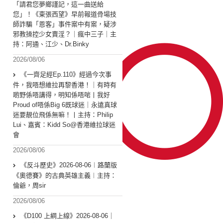
「請君您夢鄉謹記，這一曲送給
您」！《東張西望》早前報道骨場技
師詐騙「恩客」事件案中有案，疑涉
邪教操控少女賣淫？｜瘋中三子｜主
持：阿通、江少、Dr.Binky
2026/08/06
《一齊足經Ep.110》經過今次事
件，我唔想維拉再黎香港！｜有時有
啲野係唔講得，明知係唔啱丨我好
Proud of唔係Big 6既球迷｜永遠真球
迷要靚位飛係無嘛！丨主持：Philip
Lui、嘉賓：Kidd So@香港維拉球迷
會
2026/08/06
《反斗歷史》2026-08-06︱路蘭版
《奧德賽》的古典英雄主義︱主持：
倫爺，周sir
2026/08/06
《D100 上綱上線》2026-08-06｜