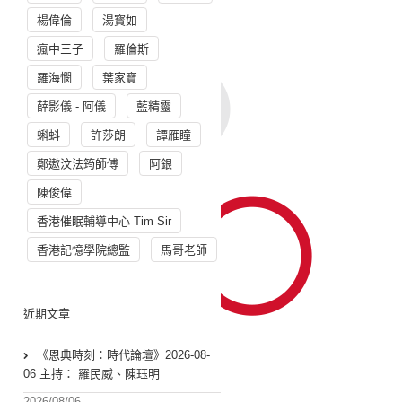
楊偉倫
湯寳如
瘋中三子
羅倫斯
羅海憫
葉家寶
薛影儀 - 阿儀
藍精靈
蝌蚪
許莎朗
譚雁瞳
鄭遨汶法筠師傅
阿銀
陳俊偉
香港催眠輔導中心 Tim Sir
香港記憶學院總監
馬哥老師
近期文章
《恩典時刻：時代論壇》2026-08-
06 主持： 羅民威、陳珏明
2026/08/06