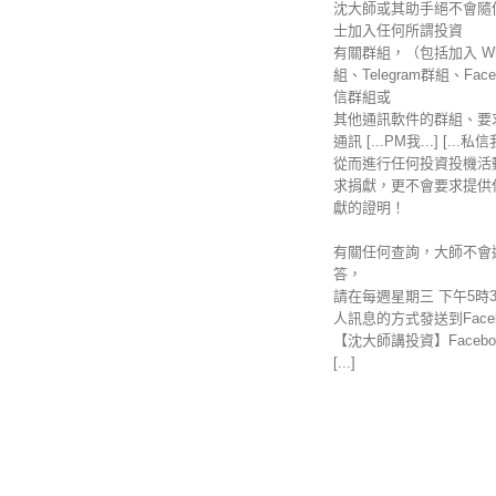
沈大師或其助手絕不會隨
士加入任何所謂投資
有關群組，（包括加入 Wha
組、Telegram群組、Fac
信群組或
其他通訊軟件的群組、要
通訊 [...PM我...] [...私
從而進行任何投資投機活
求捐獻，更不會要求提供
獻的證明！
有關任何查詢，大師不會
答，
請在每週星期三 下午5時
人訊息的方式發送到Faceb
【沈大師講投資】Facebo
[...]