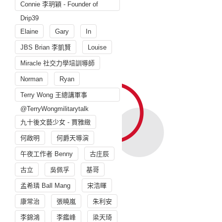
Connie 李玥穎 - Founder of
Drip39
Elaine
Gary
In
JBS Brian 李凱賢
Louise
Miracle 社交力學培訓導師
Norman
Ryan
Terry Wong 王總講軍事
@TerryWongmilitarytalk
九十後文藝少女 - 賈雅緻
何啟明
何爵天導演
午夜工作者 Benny
古庄辰
古立
吳佩孚
基哥
孟希璘 Ball Mang
宋浩暉
康常治
張曉嵐
朱利安
李錦鴻
李鑑峰
梁天琦