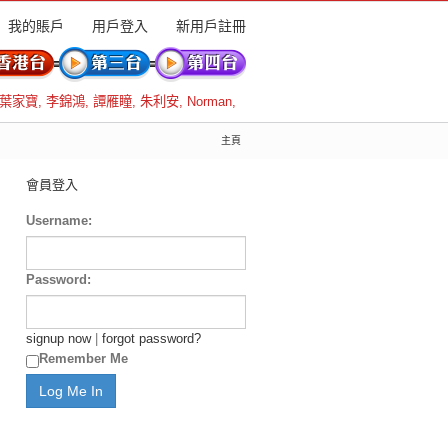
我的賬戶
用戶登入
新用戶註冊
葉家寶
,
李錦鴻
,
譚雁瞳
,
朱利安
,
Norman
,
主頁
會員登入
Username:
Password:
signup now
|
forgot password?
Remember Me