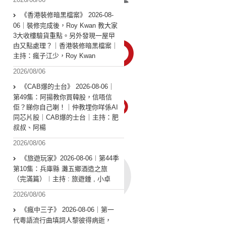
《香港裝修暗黑檔案》 2026-08-
06｜裝修完成後，Roy Kwan 教大家
3大收樓驗貨重點。另外發現一屋曱
甴又點處理？｜香港裝修暗黑檔案｜
主持：瘋子江少，Roy Kwan
2026/08/06
《CAB爆的士台》 2026-08-06｜
第49集：阿揚教你買韓股，信唔信
佢？睇你自己喇！｜仲教埋你咩係AI
同芯片股｜CAB爆的士台｜主持：肥
叔叔、阿楊
2026/08/06
《旅遊玩家》2026-08-06︱第44季
第10集：兵庫縣 灘五鄉酒造之旅
（完滿篇）︱主持 : 旅遊鍾 , 小卓
2026/08/06
《瘋中三子》 2026-08-06｜第一
代粵語流行曲填詞人黎彼得病逝，