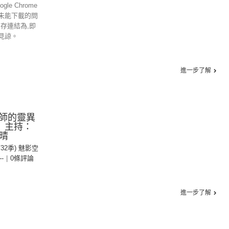
gle Chrome
未能下載的問
另存連結為,即
見諒。
進一步了解
師的靈異
 主持：
煜晴
第32季) 魅影空
--
|
0條評論
進一步了解