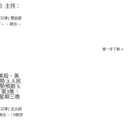
應》主持：
第32季) 贊助節
 --
,
-- 網台 --
進一步了解
.美股、美
勢 3.人民
勢預期 5.
 第3集︱
星期三晚
第32季) 沈大師
 網台 --
|
0條評