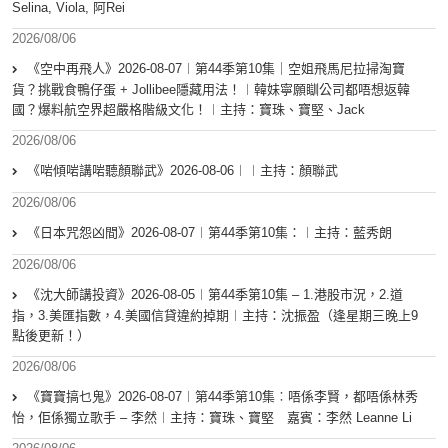
Selina, Viola, 阿Rei
2026/08/06
《空中再飛人》2026-08-07︱第44季第10集｜空姐飛馬尼拉掃淘寶
貨？挑戰食鴨仔蛋 + Jollibee隱藏用法！︱韓妹寧願瞓公司都唔想返韓
國？爆料航空界超嚴格階級文化！︱主持：寶珠、寶堅、Jack
2026/08/06
《啱傾啱講啱聽顏聯武》2026-08-06︱︱主持：顏聯武
2026/08/06
《日本咒怨凶間》2026-08-07︱第44季第10集：︱主持：藍秀朗
2026/08/06
《沈大師講投資》2026-08-05︱第44季第10集 – 1.港股市況，2.道
指，3.美匯指數，4.美國信貸違約掉期︱主持：沈振盈（逢星期三晚上9
點後更新！）
2026/08/06
《寶寶搞乜鬼》2026-08-07︱第44季第10集︰唔係李賢，都唔係林秀
怡，佢係獨立歌手 – 李然︱主持：寶珠、寶堅 嘉賓：李然 Leanne Li