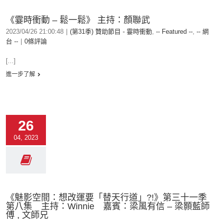
《霎時衝動 – 鬆一鬆》 主持：顏聯武
2023/04/26 21:00:48
|
(第31季) 贊助節目 - 霎時衝動
,
-- Featured --
,
-- 網
台 --
|
0條評論
[...]
進一步了解
26
04, 2023
《魅影空間：想改運要「替天行道」?!》第三十一季
第八集 主持：Winnie 嘉賓：梁風有信 – 梁顥藍師
傅 , 文師兄