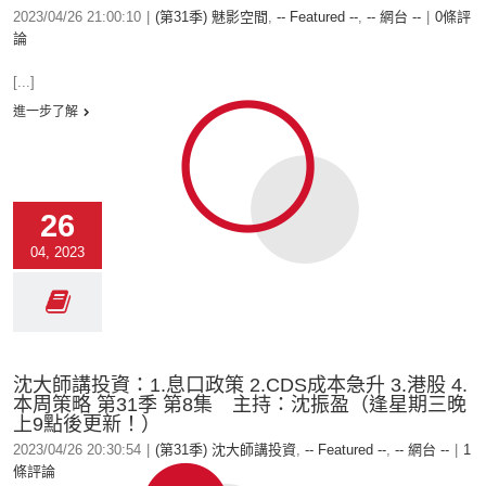
2023/04/26 21:00:10
|
(第31季) 魅影空間
,
-- Featured --
,
-- 網台 --
|
0條評
論
[...]
進一步了解
26
04, 2023
沈大師講投資：1.息口政策 2.CDS成本急升 3.港股 4.
本周策略 第31季 第8集 主持：沈振盈（逢星期三晚
上9點後更新！）
2023/04/26 20:30:54
|
(第31季) 沈大師講投資
,
-- Featured --
,
-- 網台 --
|
1
條評論