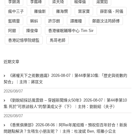
李錦鴻
李鑑峰
梁天琦
楊偉倫
湯寳如
瘋中三子
羅倫斯
羅海憫
葉家寶
薛影儀 - 阿儀
藍精靈
蝌蚪
許莎朗
譚雁瞳
鄭遨汶法筠師傅
阿銀
陳俊偉
香港催眠輔導中心 Tim Sir
香港記憶學院總監
馬哥老師
近期文章
《蔣權天下之術數通識》2026-08-07︱第44季第10集:「歴史與術數的
契合」｜主持：蔣匡文
2026/08/07
《劉銳紹採訪風雲錄 – 穿越新聞烽火50年》2026-08-07︱第44季第10
集 死於”可原諒殺人“的黎漢成父子（下）︱主持：劉銳紹（夫子）
2026/08/07
《香蕉俱樂部》2026-08-06︱阿Rei年尾結婚，預祝佢百年好合！新房
問題點解決？生唔生小朋友呢？︱主持：杜浚斌 Ben, 塔羅小公主