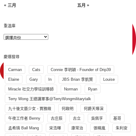
« 三月
五月 »
重溫庫
慶爆搜尋
Carman
Cats
Connie 李玥穎 - Founder of Drip39
Elaine
Gary
In
JBS Brian 李凱賢
Louise
Miracle 社交力學培訓導師
Norman
Ryan
Terry Wong 王總講軍事@TerryWongmilitarytalk
九十後文藝少女 - 賈雅緻
何啟明
何爵天導演
午夜工作者 Benny
古庄辰
古立
吳佩孚
基哥
孟希璘 Ball Mang
宋浩暉
康常治
張曉嵐
朱利安